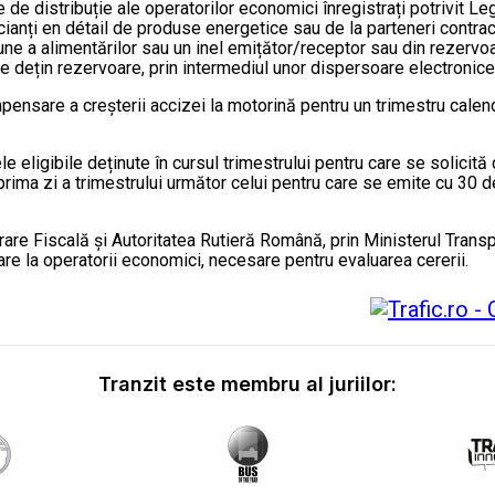
e de distribuție ale operatorilor economici înregistrați potrivit Le
cianți en détail de produse energetice sau de la parteneri contractu
iune a alimentărilor sau un inel emițător/receptor sau din rezervo
e dețin rezervoare, prin intermediul unor dispersoare electronice 
are a creșterii accizei la motorină pentru un trimestru calendar
ele eligibile deținute în cursul trimestrului pentru care se solic
ima zi a trimestrului următor celui pentru care se emite cu 30 de 
are Fiscală și Autoritatea Rutieră Română, prin Ministerul Transpor
are la operatorii economici, necesare pentru evaluarea cererii.
Tranzit este membru al juriilor: