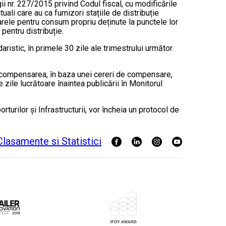
gii nr. 227/2015 privind Codul fiscal, cu modificările
ali care au ca furnizori stațiile de distribuție
arele pentru consum propriu deținute la punctele lor
pentru distribuție.
istic, în primele 30 zile ale trimestrului următor
ită compensarea, în baza unei cereri de compensare,
zile lucrătoare înaintea publicării în Monitorul
turilor și Infrastructurii, vor încheia un protocol de