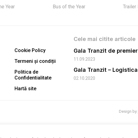
the Year
Bus of the Year
Trailer
Cele mai citite articole
Cookie Policy
11.09.2023
Termeni și condiții
Gala Tranzit – Logistic
Politica de
Confidentialitate
02.10.2020
Hartă site
Design by