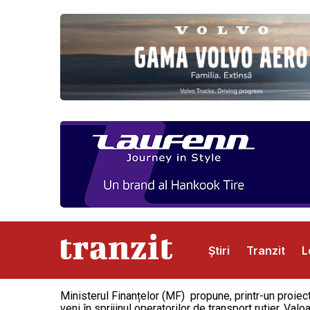
Știri
Tranzit
L
Ministerul Finanțelor (MF) propune, printr-un proiec
Abonamente
Publicitate
Contact
veni în sprijinul operatorilor de transport rutier. Va