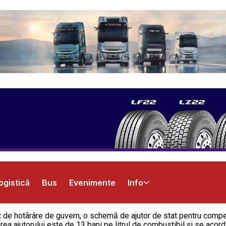
ogistică
Bus
Evenimente
Info
t de hotãrâre de guvern, o schemă de ajutor de stat pentru compen
loarea ajutorului este de 13 bani pe litrul de combustibil și se ac