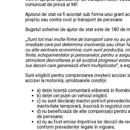
comunicat de presă al MF.
Ajutorul de stat va fi acordat sub forma unui grant ac
propriu sau contra cost și transport de persoane.
Bugetul schemei de ajutor de stat este de 180 de mi
„Sunt tot mai multe firme de transport care nu au po
imediate care pot determina insolvența sau chiar fa
cu alte sectoare economice, cum sunt producția, come
finite, echipamentelor și persoanelor, pentru a asig
stimuleze dezvoltarea și să susțină progresul econo
lua decizii care generează efect multiplicator
”, a ex
Sunt eligibili pentru compensarea creșterii accizei 
accizei la motorină, următoarele condiții:
a) dețin licență comunitară eliberată în Români
b) dețin cel puțin un vehicul eligibil;
c) nu sunt declarați inactivi potrivit prevederi
inactivitate temporară, înscrisă în registrul come
d) nu beneficiază de alte compensații pentru ac
de persoane;
e) nu au fost emise împotriva lor decizii de r
conform prevederilor legale în vigoare;