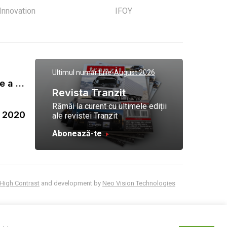
 Innovation
IFOY
Ultimul număr:
Iulie-August 2026
Gala Tranzit de premiere a celor mai eficienti operatori de transport marfa 2023
Revista Tranzit
Rămâi la curent cu ultimele ediții
a 2020
ale revistei Tranzit
Abonează-te
High Contrast
and development by
Neo Vision Technologies