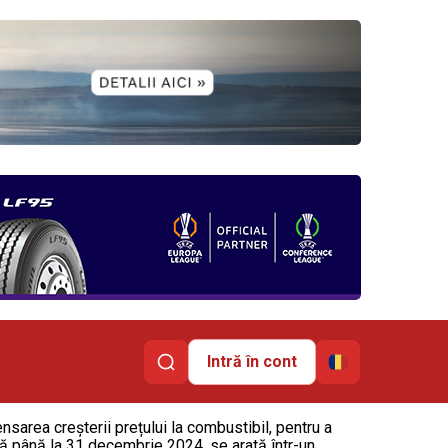
Intră în cont
sarea creșterii prețului la combustibil, pentru a
ordă până la 31 decembrie 2024, se arată într-un