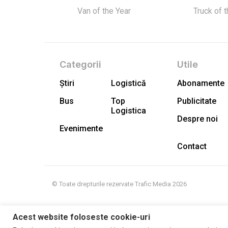
Van of the Year
Truck of 
Categorii
Utile
Știri
Logistică
Abonamente
Bus
Top
Publicitate
Logistica
Despre noi
Evenimente
Contact
© Toate drepturile rezervate Trafic Media 2026
Acest website foloseste cookie-uri