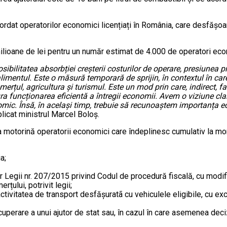
ordat operatorilor economici licențiați în România, care desfășoară
lioane de lei pentru un număr estimat de 4.000 de operatori eco
sibilitatea absorbției creșterii costurilor de operare, presiunea
limentul. Este o măsură temporară de sprijin, în contextul în ca
rțul, agricultura și turismul. Este un mod prin care, indirect, fa
ura funcționarea eficientă a întregii economii. Avem o viziune cla
mic. Însă, în același timp, trebuie să recunoaștem importanța ech
plicat ministrul Marcel Boloș.
la motorină operatorii economici care îndeplinesc cumulativ la m
a;
lor Legii nr. 207/2015 privind Codul de procedură fiscală, cu modifi
rțului, potrivit legii;
tivitatea de transport desfășuratã cu vehiculele eligibile, cu ex
ecuperare a unui ajutor de stat sau, în cazul în care asemenea dec