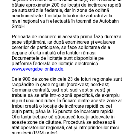
bătaie aproximativ 200 de locații de încărcare rapidă
pe autostrăzile federale, dar în zone de odihnă
neadministrate. Licitația loturilor de autostrăzi la
nivel național va fi efectuată în toamnă de Autobahn
GmbH.
Perioada de înscriere în această primă fază durează
șase săptămâni, iar după examinarea și evaluarea
cererilor de participare, se face solicitarea de a
depune oferta inițială ofertanților rămași.
Documentele de licitație sunt disponibile pe
platforma federală de licitație electronică
www.evergabe-online.de
.
Cele 900 de zone din cele 23 de loturi regionale sunt
răspândite în șase regiuni (nord-vest, nord-est,
Germania centrală, sud-est, sud-vest și vest) și
trebuie să se afle într-o zonă specifică, de exemplu
în jurul unui nod rutier. În fiecare dintre aceste zone ar
trebui creată o locație de încărcare rapidă cu cel
puțin patru, până la 16 puncte de încărcare rapidă.
Ofertanții trebuie să găsească locații adecvate în
aceste zone de căutare. Procedură se adresează
atât operatorilor regionali, cât și întreprinderilor mici
și mijlocii (IMM-urilor).