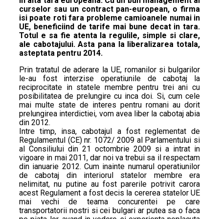
in alta tara europeana. Cu un bun management al
curselor sau un contract pan-european, o firma
isi poate roti fara probleme camioanele numai in
UE, beneficiind de tarife mai bune decat in tara.
Totul e sa fie atenta la regulile, simple si clare,
ale cabotajului. Asta pana la liberalizarea totala,
asteptata pentru 2014.
Prin tratatul de aderare la UE, romanilor si bulgarilor
le-au fost interzise operatiunile de cabotaj la
reciprocitate in statele membre pentru trei ani cu
posibilitatea de prelungire cu inca doi. Si, cum cele
mai multe state de interes pentru romani au dorit
prelungirea interdictiei, vom avea liber la cabotaj abia
din 2012.
Intre timp, insa, cabotajul a fost reglementat de
Regulamentul (CE) nr. 1072/ 2009 al Parlamentului si
al Consiliului din 21 octombrie 2009 si a intrat in
vigoare in mai 2011, dar noi va trebui sa il respectam
din ianuarie 2012. Cum inainte numarul operatiunilor
de cabotaj din interiorul statelor membre era
nelimitat, nu putine au fost parerile potrivit carora
acest Regulament a fost decis la cererea statelor UE
mai vechi de teama concurentei pe care
transportatorii nostri si cei bulgari ar putea sa o faca