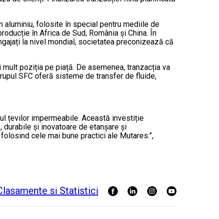
n aluminiu, folosite în special pentru mediile de
 producție în Africa de Sud, România și China. În
 angajați la nivel mondial, societatea preconizează că
i mult poziția pe piață. De asemenea, tranzacția va
, grupul SFC oferă sisteme de transfer de fluide,
l țevilor impermeabile. Această investiție
, durabile și inovatoare de etanșare și
folosind cele mai bune practici ale Mutares.”,