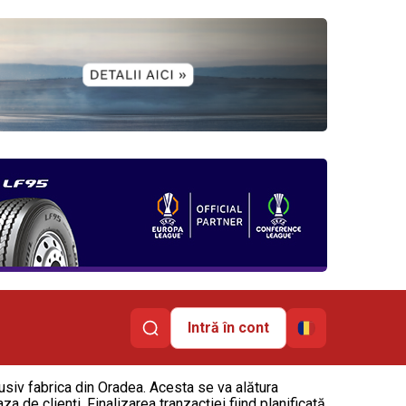
Intră în cont
siv fabrica din Oradea. Acesta se va alătura
a de clienți. Finalizarea tranzacției fiind planificată