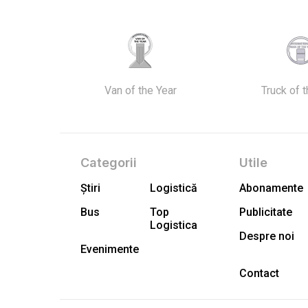
Van of the Year
Truck of 
Categorii
Utile
Știri
Logistică
Abonamente
Bus
Top
Publicitate
Logistica
Despre noi
Evenimente
Contact