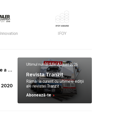
 Innovation
IFOY
Ultimul număr:
Iulie-August 2026
Gala Tranzit de premiere a celor mai eficienti operatori de transport marfa 2023
Revista Tranzit
Rămâi la curent cu ultimele ediții
a 2020
ale revistei Tranzit
Abonează-te