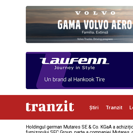
Știri
Tranzit
L
Holdingul german Mutares SE & Co. KGaA a achizițion
Abonamente
Publicitate
Contact
furnizorului SFC Group, parte a companiei Mutares, car