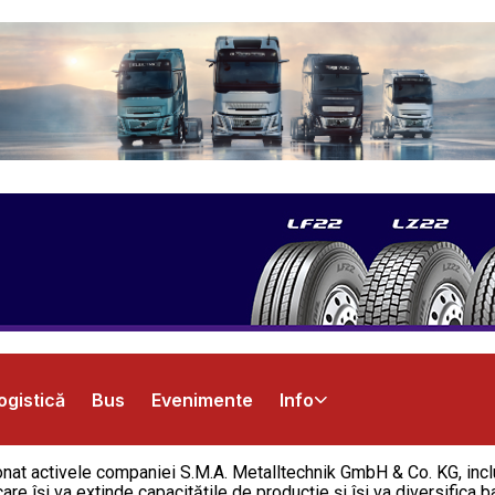
ogistică
Bus
Evenimente
Info
at activele companiei S.M.A. Metalltechnik GmbH & Co. KG, inclu
e își va extinde capacitățile de producție și își va diversifica baz