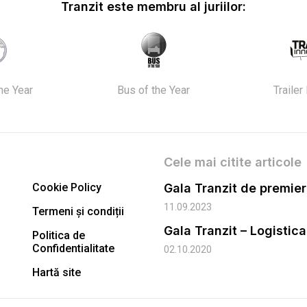
Tranzit este membru al juriilor:
the Year
Bus of the Year
Trailer
Cele mai citite articole
Cookie Policy
11.09.2023
Termeni și condiții
Gala Tranzit – Logistic
Politica de
Confidentialitate
02.10.2020
Hartă site