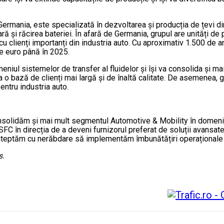
Germania, este specializată în dezvoltarea și producția de țevi di
oară și răcirea bateriei. În afară de Germania, grupul are unități de
g cu clienți importanți din industria auto. Cu aproximativ 1.500 de
e euro până în 2025.
niul sistemelor de transfer al fluidelor și își va consolida și ma
es la o bază de clienți mai largă și de înaltă calitate. De asemenea
entru industria auto.
onsolidăm și mai mult segmentul Automotive & Mobility în domeniu
SFC în direcția de a deveni furnizorul preferat de soluții avansate
i așteptăm cu nerăbdare să implementăm îmbunătățiri operaționale 
s.