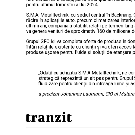
pentru ultimul trimestru al lui 2024.
S.M.A. Metalltechnik, cu sediul central în Backnang, 
răcire în aplicațiile auto, precum climatizarea interi
ultimii ani, compania a stabilit relații pe termen lun
va genera venituri de aproximativ 160 de milioane d
Grupul SFC își va completa oferta de produse în dome
întări relațiile existente cu clienții și va oferi acc
produse ușoare pentru fluide și soluții de etanșare p
„Odată cu achiziția S.M.A Metalltechnik, ne c
strategică reprezintă un alt pas pentru Grupul 
fluidizare pentru clienții din întreaga lume ș
a precizat Johannes Laumann, CIO al Mutare