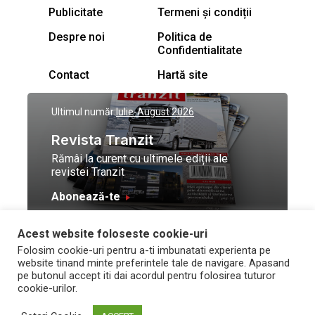
Publicitate
Termeni și condiții
Despre noi
Politica de
Confidentialitate
Contact
Hartă site
Ultimul număr:
Iulie-August 2026
Revista Tranzit
Rămâi la curent cu ultimele ediții ale
revistei Tranzit
Abonează-te
Acest website foloseste cookie-uri
© Toate drepturile
Design by
High Contrast
Folosim cookie-uri pentru a-ti imbunatati experienta pe
rezervate Trafic Media
and development by
Neo
website tinand minte preferintele tale de navigare. Apasand
2026
Vision Technologies
pe butonul accept iti dai acordul pentru folosirea tuturor
cookie-urilor.