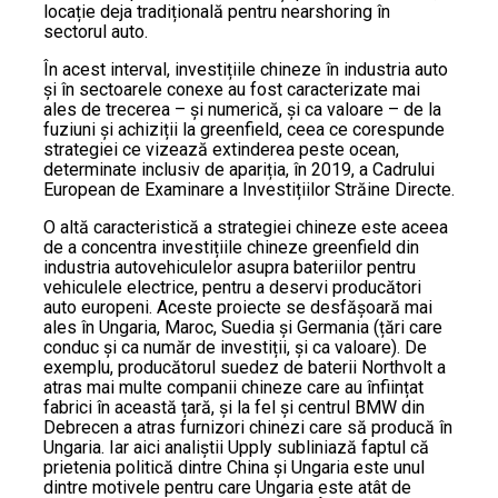
locație deja tradițională pentru nearshoring în
sectorul auto.
În acest interval, investițiile chineze în industria auto
și în sectoarele conexe au fost caracterizate mai
ales de trecerea – și numerică, și ca valoare – de la
fuziuni și achiziții la greenfield, ceea ce corespunde
strategiei ce vizează extinderea peste ocean,
determinate inclusiv de apariția, în 2019, a Cadrului
European de Examinare a Investițiilor Străine Directe.
O altă caracteristică a strategiei chineze este aceea
de a concentra investițiile chineze greenfield din
industria autovehiculelor asupra bateriilor pentru
vehiculele electrice, pentru a deservi producători
auto europeni. Aceste proiecte se desfășoară mai
ales în Ungaria, Maroc, Suedia și Germania (țări care
conduc și ca număr de investiții, și ca valoare). De
exemplu, producătorul suedez de baterii Northvolt a
atras mai multe companii chineze care au înființat
fabrici în această țară, și la fel și centrul BMW din
Debrecen a atras furnizori chinezi care să producă în
Ungaria. Iar aici analiștii Upply subliniază faptul că
prietenia politică dintre China și Ungaria este unul
dintre motivele pentru care Ungaria este atât de