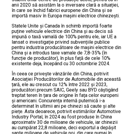
anii 2020 să asistăm la o inversare clară a situației,
în care se închid fabrici europene din China și se
importă masiv în Europa mașini electrice chinezești.
Statele Unite și Canada în schimb importă foarte
puține vehicule electrice din China și au decis să
impună o taxă vamală de 100% pentru ele, iar UE a
lansat o investigație privind subvențiile publice
pentru industria producătoare de mașini electrice din
China și a introdus taxe vamale de 7,8-35% (în
funcție de producător), în plus față de cele 10%
existente deja, începând cu 30 octombrie 2024.
În ceea ce privește vânzările din China, potrivit
Asociației Producătorilor de Automobile din această
țară, ele au crescut cu 12% între 2022 și 2023,
producători precum SAIC, Geely sau BYD câștigând
treptat teren în țara de origine în fața celor europeni
și americani. Concurența internă puternică i-a
determinat în ultimii ani pe chinezi să caute și alte
piețe. Asta deoarece, potrivit estimărilor Automotive
Industry Portal, în 2024 au fost produse în China
aproximativ 30 de milioane de vehicule, iar chinezii
au cumpărat 22,8 milioane, deci exportul a depășit
șapte milioane de vehicule noi, din care numai în