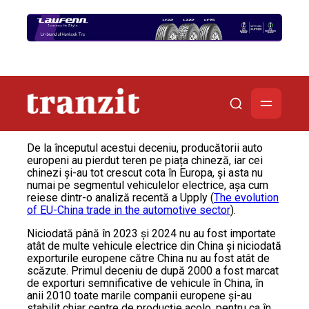
De la începutul acestui deceniu, producătorii auto
europeni au pierdut teren pe piața chineză, iar cei
chinezi și-au tot crescut cota în Europa, și asta nu
numai pe segmentul vehiculelor electrice, așa cum
reiese dintr-o analiză recentă a Upply (
The evolution
of EU-China trade in the automotive sector
).
Niciodată până în 2023 și 2024 nu au fost importate
atât de multe vehicule electrice din China și niciodată
exporturile europene către China nu au fost atât de
scăzute. Primul deceniu de după 2000 a fost marcat
de exporturi semnificative de vehicule în China, în
anii 2010 toate marile companii europene și-au
stabilit chiar centre de producție acolo, pentru ca în