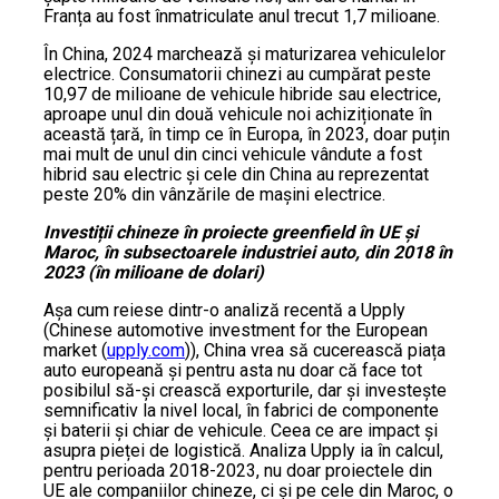
Franța au fost înmatriculate anul trecut 1,7 milioane.
În China, 2024 marchează și maturizarea vehiculelor
electrice. Consumatorii chinezi au cumpărat peste
10,97 de milioane de vehicule hibride sau electrice,
aproape unul din două vehicule noi achiziționate în
această țară, în timp ce în Europa, în 2023, doar puțin
mai mult de unul din cinci vehicule vândute a fost
hibrid sau electric și cele din China au reprezentat
peste 20% din vânzările de mașini electrice.
Investiții chineze în proiecte greenfield în UE și
Maroc, în subsectoarele industriei auto, din 2018 în
2023 (în milioane de dolari)
Așa cum reiese dintr-o analiză recentă a Upply
(Chinese automotive investment for the European
market (
upply.com
)), China vrea să cucerească piața
auto europeană și pentru asta nu doar că face tot
posibilul să-și crească exporturile, dar și investește
semnificativ la nivel local, în fabrici de componente
și baterii și chiar de vehicule. Ceea ce are impact și
asupra pieței de logistică. Analiza Upply ia în calcul,
pentru perioada 2018-2023, nu doar proiectele din
UE ale companiilor chineze, ci și pe cele din Maroc, o