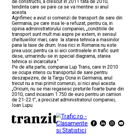
de constructii, a crescut in 2011 fata de 2010,
tendinta care se pare ca se va mentine si anul
acesta.
Agrifimec a avut si comenzi de transport de sare din
Germania, pe care insa le-a refuzat, pentru ca, in
opinia administratorului companiei, „conditiile de
transport sunt mult mai aspre pe extern, in sensul
cheltuielilor mari, care la starea tehnica a masinilor
pana la taxe de drum. Insa nici in Romania nu este
prea usor, pentru ca si aici controalele in trafic sunt
dese, urmarindu-se in special diagrama, starea
tehnica si incarcatura.”
Pe de alta parte, compania Lup Trans, care in 2010
se ocupa intens cu transportul de sare pentru
deszapezire, de la Targu Ocna in Germania, anul
trecut nu a mai primit comenzi, si nici anul acesta.
„Oricum, nu se mai regasesc preturile foarte bune din
2010, cand incasam 1.750 de euro pentru un camion
de 21-22 t”, a precizat administratorul companiei,
Ioan Lupu.