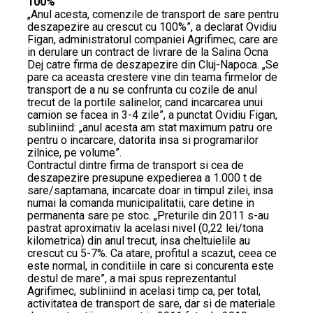
100%
„Anul acesta, comenzile de transport de sare pentru
deszapezire au crescut cu 100%”, a declarat Ovidiu
Figan, administratorul companiei Agrifimec, care are
in derulare un contract de livrare de la Salina Ocna
Dej catre firma de deszapezire din Cluj-Napoca. „Se
pare ca aceasta crestere vine din teama firmelor de
transport de a nu se confrunta cu cozile de anul
trecut de la portile salinelor, cand incarcarea unui
camion se facea in 3-4 zile”, a punctat Ovidiu Figan,
subliniind: „anul acesta am stat maximum patru ore
pentru o incarcare, datorita insa si programarilor
zilnice, pe volume”.
Contractul dintre firma de transport si cea de
deszapezire presupune expedierea a 1.000 t de
sare/saptamana, incarcate doar in timpul zilei, insa
numai la comanda municipalitatii, care detine in
permanenta sare pe stoc. „Preturile din 2011 s-au
pastrat aproximativ la acelasi nivel (0,22 lei/tona
kilometrica) din anul trecut, insa cheltuielile au
crescut cu 5-7%. Ca atare, profitul a scazut, ceea ce
este normal, in conditiile in care si concurenta este
destul de mare”, a mai spus reprezentantul
Agrifimec, subliniind in acelasi timp ca, per total,
activitatea de transport de sare, dar si de materiale