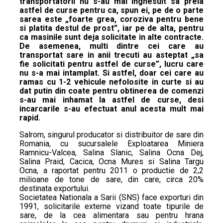
transportatorii nu s-au mai inghesuit sa preia
astfel de curse pentru ca, spun ei, pe de o parte
sarea este „foarte grea, coroziva pentru bene
si platita destul de prost”, iar pe de alta, pentru
ca masinile sunt deja solicitate in alte contracte.
De asemenea, multi dintre cei care au
transportat sare in anii trecuti au asteptat „sa
fie solicitati pentru astfel de curse”, lucru care
nu s-a mai intamplat. Si astfel, doar cei care au
ramas cu 1-2 vehicule nefolosite in curte si au
dat putin din coate pentru obtinerea de comenzi
s-au mai inhamat la astfel de curse, desi
incarcarile s-au efectuat anul acesta mult mai
rapid.
Salrom, singurul producator si distribuitor de sare din
Romania, cu sucursalele Exploatarea Miniera
Ramnicu-Valcea, Salina Slanic, Salina Ocna Dej,
Salina Praid, Cacica, Ocna Mures si Salina Targu
Ocna, a raportat pentru 2011 o productie de 2,2
milioane de tone de sare, din care, circa 20%
destinata exportului.
Societatea Nationala a Sarii (SNS) face exporturi din
1991, solicitarile externe vizand toate tipurile de
sare, de la cea alimentara sau pentru hrana