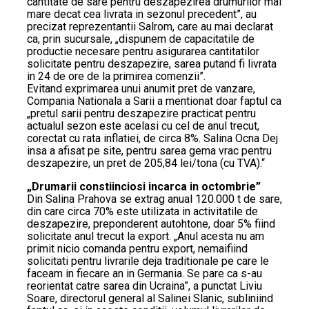
cantitate de sare pentru deszapezirea drumurilor mai
mare decat cea livrata in sezonul precedent”, au
precizat reprezentantii Salrom, care au mai declarat
ca, prin sucursale, „dispunem de capacitatile de
productie necesare pentru asigurarea cantitatilor
solicitate pentru deszapezire, sarea putand fi livrata
in 24 de ore de la primirea comenzii”.
Evitand exprimarea unui anumit pret de vanzare,
Compania Nationala a Sarii a mentionat doar faptul ca
„pretul sarii pentru deszapezire practicat pentru
actualul sezon este acelasi cu cel de anul trecut,
corectat cu rata inflatiei, de circa 8%. Salina Ocna Dej
insa a afisat pe site, pentru sarea gema vrac pentru
deszapezire, un pret de 205,84 lei/tona (cu TVA).“
„Drumarii constiinciosi incarca in octombrie”
Din Salina Prahova se extrag anual 120.000 t de sare,
din care circa 70% este utilizata in activitatile de
deszapezire, preponderent autohtone, doar 5% fiind
solicitate anul trecut la export. „Anul acesta nu am
primit nicio comanda pentru export, nemaifiind
solicitati pentru livrarile deja traditionale pe care le
faceam in fiecare an in Germania. Se pare ca s-au
reorientat catre sarea din Ucraina”, a punctat Liviu
Soare, directorul general al Salinei Slanic, subliniind