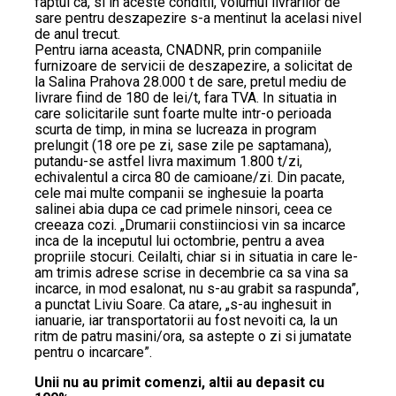
faptul ca, si in aceste conditii, volumul livrarilor de
sare pentru deszapezire s-a mentinut la acelasi nivel
de anul trecut.
Pentru iarna aceasta, CNADNR, prin companiile
furnizoare de servicii de deszapezire, a solicitat de
la Salina Prahova 28.000 t de sare, pretul mediu de
livrare fiind de 180 de lei/t, fara TVA. In situatia in
care solicitarile sunt foarte multe intr-o perioada
scurta de timp, in mina se lucreaza in program
prelungit (18 ore pe zi, sase zile pe saptamana),
putandu-se astfel livra maximum 1.800 t/zi,
echivalentul a circa 80 de camioane/zi. Din pacate,
cele mai multe companii se inghesuie la poarta
salinei abia dupa ce cad primele ninsori, ceea ce
creeaza cozi. „Drumarii constiinciosi vin sa incarce
inca de la inceputul lui octombrie, pentru a avea
propriile stocuri. Ceilalti, chiar si in situatia in care le-
am trimis adrese scrise in decembrie ca sa vina sa
incarce, in mod esalonat, nu s-au grabit sa raspunda”,
a punctat Liviu Soare. Ca atare, „s-au inghesuit in
ianuarie, iar transportatorii au fost nevoiti ca, la un
ritm de patru masini/ora, sa astepte o zi si jumatate
pentru o incarcare”.
Unii nu au primit comenzi, altii au depasit cu