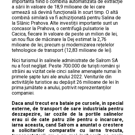
importantă fiind o combină automatizată de extracție
a sării în valoare de 18,9 milioane de lei care
urmează să devină funcțională în scurt timp. O altă
combină similară va fi achiziționată pentru Salina de
la Slănic Prahova. Alte investiții importante sunt un
concasor la Prahova, o centrifugă pulsatorie la
Cacica, fiecare în valoare de peste un milion de lei,
un nou flux de măcinare la Dej estimat la 2,76
milioane de lei, precum și modernizarea rețelelor
tehnologice de transport (12,83 milioane de lei).
Nici turismul în salinele administrate de Salrom SA
nu a fost neglijat. Peste 700.000 de turiști români și
străini au vizitat cele cinci saline amenajate numai în
primele șapte luni ale anului 2022. Veniturile din
activitățile turistice au depășit 26 milioane de lei în
prima jumătate a anului, potrivit reprezentanților
companiei.
Daca anul trecut era bataie pe cursele, in special
externe, de transport de sare industriala pentru
deszapezire, iar cozile de la portile salinelor
erau si de cate patru zile pentru o incarcare,
iarna aceasta, cand Salrom a anuntat o crestere
a solicitarilor comparativ cu iarna trecuta,