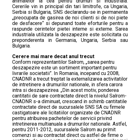
animalelor la cea pentru drumuri si industriala.
Cererile vin in principal din tari limitrofe, ca Ungaria,
Serbia si Bulgaria, SNS declarandu-se in permanenta
„preocupata de gasirea de noi clienti si de noi piete
de desfacere“ si depunand toate eforturile pentru a
raspunde cerintelor pietei interne si externe. Sarea
industriala utilizata la deszapezire este solicitata cu
preponderenta in Germania, Ungaria, Serbia sau
Bulgaria.
Cerere mai mare decat anul trecut
Conform reprezentantilor Salrom, „sarea pentru
deszapezire este un sortiment important pentru
livrarile societatii”. In Romania, incepand cu 2008,
CNADNR a trecut treptat la externalizarea activitatilor
de intretinere a drumurilor nationale, in sfera carora
intra si deszapezirea. „Din acest motiv, ponderea
cantitatii de sare contractate direct la nivelul Salrom-
CNADNR s-a diminuat, crescand in schimb cantitatile
contractate direct de sucursalele SNS SA cu firmele
castigatoare ale licitatiilor organizate de CNADNR
pentru atribuirea pachetelor de servicii privind
intretinerea multianuala a drumurilor nationale. Astfel,
pentru 2011-2012, sucursalele Salrom au primit
comenzi si au contractat direct cu astfel de firme o