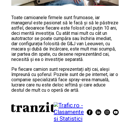
Toate camioanele firmele sunt frumoase, iar
managerul este pasionat să le facă și să le păstreze
astfel, deoarece fiecare este folosit cel puțin 10 ani,
deci merită investiția. Cu atât mai mult cu cât un
autotractor se poate cumpăra sau închiria imediat,
dar configurația folosită de G&J van Leeuwen, cu
macara și dubă de încărcare, este mult mai scumpă,
iar partea din spate, cu desene reprezentând cai,
necesită și ea o investiție separată.
Pe fiecare camion sunt reprezentați alți cai, aleși
împreună cu șoferul. Pozele sunt de pe internet, iar o
companie specializată face spray-erea manuală,
lucrare care nu este deloc ieftină și care aduce
destul de mult cu o operă de artă.