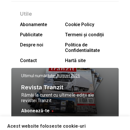
Utile
Abonamente
Cookie Policy
Publicitate
Termeni și condiții
Despre noi
Politica de
Confidentialitate
Contact
Hartă site
Ultimul număr:
Iulie-August 2026
Revista Tranzit
Rămâi la curent cu ultimele ediții ale
revistei Tranzit
Abonează-te
Acest website foloseste cookie-uri
© Toate drepturile
Design by
High Contrast