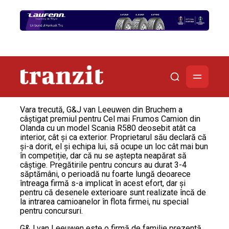
Vara trecută, G&J van Leeuwen din Bruchem a
câștigat premiul pentru Cel mai Frumos Camion din
Olanda cu un model Scania R580 deosebit atât ca
interior, cât și ca exterior. Proprietarul său declară că
și-a dorit, el și echipa lui, să ocupe un loc cât mai bun
în competiție, dar că nu se aștepta neapărat să
câștige. Pregătirile pentru concurs au durat 3-4
săptămâni, o perioadă nu foarte lungă deoarece
întreaga firmă s-a implicat în acest efort, dar și
pentru că desenele exterioare sunt realizate încă de
la intrarea camioanelor în flota firmei, nu special
pentru concursuri.
G&J van Leeuwen este o firmă de familie prezentă