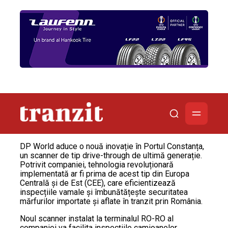
DP World aduce o nouă inovație în Portul Constanța,
un scanner de tip drive-through de ultimă generație.
Potrivit companiei, tehnologia revoluționară
implementată ar fi prima de acest tip din Europa
Centrală și de Est (CEE), care eficientizează
inspecțiile vamale și îmbunătățește securitatea
mărfurilor importate și aflate în tranzit prin România.
Noul scanner instalat la terminalul RO-RO al
companiei va facilita inspecțiile camioanelor,