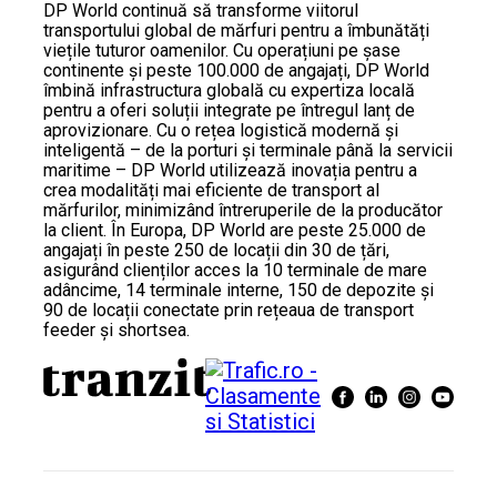
DP World continuă să transforme viitorul
transportului global de mărfuri pentru a îmbunătăți
viețile tuturor oamenilor. Cu operațiuni pe șase
continente și peste 100.000 de angajați, DP World
îmbină infrastructura globală cu expertiza locală
pentru a oferi soluții integrate pe întregul lanț de
aprovizionare. Cu o rețea logistică modernă și
inteligentă – de la porturi și terminale până la servicii
maritime – DP World utilizează inovația pentru a
crea modalități mai eficiente de transport al
mărfurilor, minimizând întreruperile de la producător
la client. În Europa, DP World are peste 25.000 de
angajați în peste 250 de locații din 30 de țări,
asigurând clienților acces la 10 terminale de mare
adâncime, 14 terminale interne, 150 de depozite și
90 de locații conectate prin rețeaua de transport
feeder și shortsea.