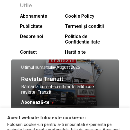
Utile
Abonamente
Cookie Policy
Publicitate
Termeni și condiții
Despre noi
Politica de
Confidentialitate
Contact
Hartă site
Ultimul număr:
Iulie-August 2026
Revista Tranzit
Rămâi la curent cu ultimele ediții ale
revistei Tranzit
Abonează-te
Acest website foloseste cookie-uri
© Toate drepturile
Design by
High Contrast
Folosim cookie-uri pentru a-ti imbunatati experienta pe
rezervate Trafic Media
and development by
Neo
website tinand minte preferintele tale de navigare. Apasand