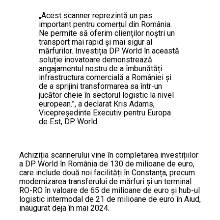
„Acest scanner reprezintă un pas
important pentru comerțul din România.
Ne permite să oferim clienților noștri un
transport mai rapid și mai sigur al
mărfurilor. Investiția DP World în această
soluție inovatoare demonstrează
angajamentul nostru de a îmbunătăți
infrastructura comercială a României și
de a sprijini transformarea sa într-un
jucător cheie în sectorul logistic la nivel
european.”, a declarat Kris Adams,
Vicepreședinte Executiv pentru Europa
de Est, DP World.
Achiziția scannerului vine în completarea investițiilor
a DP World în România de 130 de milioane de euro,
care include două noi facilități în Constanța, precum
modernizarea transferului de mărfuri și un terminal
RO-RO în valoare de 65 de milioane de euro și hub-ul
logistic intermodal de 21 de milioane de euro în Aiud,
inaugurat deja în mai 2024.