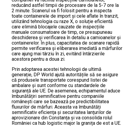
reducând astfel timpii de procesare de la 5-7 ore la
2 minute. Scanerul va fi folosit pentru a inspecta
toate containerele de import și cele aflate în tranzit,
utilizând tehnologia cu raze X, o soluție eficientă
care elimină blocajele cauzate de inspecțiile
manuale consumatoare de timp, ce presupuneau
deschiderea și verificarea în detaliu a camioanelor și
containerelor. În plus, capacitatea de scanare rapidă
permite verificarea și eliberarea imediată a mărfurilor
care ajung mai târziu în zi, evitând întârzierile
acestora pentru a doua zi.
Prin adoptarea acestei tehnologii de ultimă
generație, DP World ajută autoritățile să se asigure
că produsele transportate corespund listei de
ambalare și sunt conforme cu standardele de
siguranță ale UE. De asemenea, echipamentul aduce
îmbunătățiri semnificative pentru companiile
românești care se bazează pe predictibilitatea
fluxurilor de mărfuri. Aceasta va îmbunătăți
semnificativ eficiența și securitatea lanțurilor de
aprovizionare din Constanța și va consolida rolul
României ca hub logistic major la granița de est a UE.