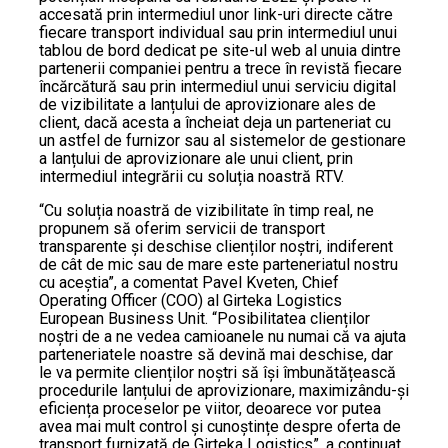
accesată prin intermediul unor link-uri directe către
fiecare transport individual sau prin intermediul unui
tablou de bord dedicat pe site-ul web al unuia dintre
partenerii companiei pentru a trece în revistă fiecare
încărcătură sau prin intermediul unui serviciu digital
de vizibilitate a lanțului de aprovizionare ales de
client, dacă acesta a încheiat deja un parteneriat cu
un astfel de furnizor sau al sistemelor de gestionare
a lanțului de aprovizionare ale unui client, prin
intermediul integrării cu soluția noastră RTV.
“Cu soluția noastră de vizibilitate în timp real, ne
propunem să oferim servicii de transport
transparente și deschise clienților noștri, indiferent
de cât de mic sau de mare este parteneriatul nostru
cu aceștia”, a comentat Pavel Kveten, Chief
Operating Officer (COO) al Girteka Logistics
European Business Unit. “Posibilitatea clienților
noștri de a ne vedea camioanele nu numai că va ajuta
parteneriatele noastre să devină mai deschise, dar
le va permite clienților noștri să își îmbunătățească
procedurile lanțului de aprovizionare, maximizându-și
eficiența proceselor pe viitor, deoarece vor putea
avea mai mult control și cunoștințe despre oferta de
transport furnizată de Girteka Logistics”, a continuat