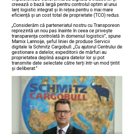
creează o bază largă pentru controlul optim al unui
lanț logistic integrat și în rețea pentru o mai mare
eficiență și un cost total de proprietate (TCO) redus.
„Considerăm că parteneriatul nostru cu Transporeon
reprezintă un nou pas înainte în ceea ce privește
transparența controlată în domeniul logisticii”, spune
Marnix Lannoije, șeful liniei de produse Servicii
digitale la Schmitz Cargobull. „Cu ajutorul Centrului de
gestionare a datelor, expeditorii de mărfuri au
proprietatea deplină asupra datelor lor și pot
transmite date selectate către terți într-un mod țintit
și deliberat.”