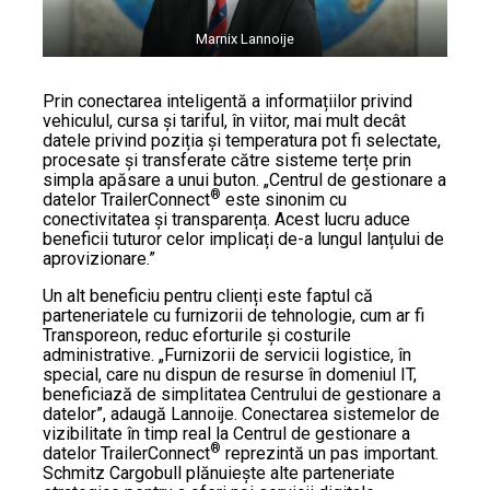
Marnix Lannoije
Prin conectarea inteligentă a informațiilor privind
vehiculul, cursa și tariful, în viitor, mai mult decât
datele privind poziția și temperatura pot fi selectate,
procesate și transferate către sisteme terțe prin
simpla apăsare a unui buton. „Centrul de gestionare a
®
datelor TrailerConnect
este sinonim cu
conectivitatea și transparența. Acest lucru aduce
beneficii tuturor celor implicați de-a lungul lanțului de
aprovizionare.”
Un alt beneficiu pentru clienți este faptul că
parteneriatele cu furnizorii de tehnologie, cum ar fi
Transporeon, reduc eforturile și costurile
administrative. „Furnizorii de servicii logistice, în
special, care nu dispun de resurse în domeniul IT,
beneficiază de simplitatea Centrului de gestionare a
datelor”, adaugă Lannoije. Conectarea sistemelor de
vizibilitate în timp real la Centrul de gestionare a
®
datelor TrailerConnect
reprezintă un pas important.
Schmitz Cargobull plănuiește alte parteneriate