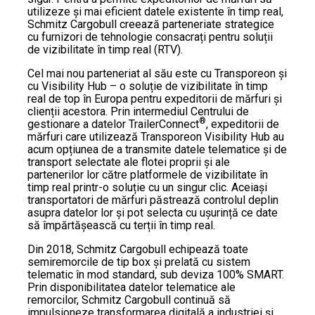
utilizeze și mai eficient datele existente în timp real,
Schmitz Cargobull creează parteneriate strategice
cu furnizori de tehnologie consacrați pentru soluții
de vizibilitate în timp real (RTV).
Cel mai nou parteneriat al său este cu Transporeon și
cu Visibility Hub – o soluție de vizibilitate în timp
real de top în Europa pentru expeditorii de mărfuri și
clienții acestora. Prin intermediul Centrului de
®
gestionare a datelor TrailerConnect
, expeditorii de
mărfuri care utilizează Transporeon Visibility Hub au
acum opțiunea de a transmite datele telematice și de
transport selectate ale flotei proprii și ale
partenerilor lor către platformele de vizibilitate în
timp real printr-o soluție cu un singur clic. Aceiași
transportatori de mărfuri păstrează controlul deplin
asupra datelor lor și pot selecta cu ușurință ce date
să împărtășească cu terții în timp real.
Din 2018, Schmitz Cargobull echipează toate
semiremorcile de tip box și prelată cu sistem
telematic în mod standard, sub deviza 100% SMART.
Prin disponibilitatea datelor telematice ale
remorcilor, Schmitz Cargobull continuă să
impulsioneze transformarea digitală a industriei și