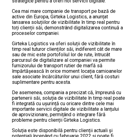
strategice pentru a oferi noi servicii digitale.
Cea mai mare companie de transport pe bază de
active din Europa, Girteka Logistics, a anunțat
lansarea soluțiilor de vizibilitate în timp real pentru
toți clienții săi, demonstrând digitalizarea continuă a
proceselor companiei.
Girteka Logistics va oferi soluții de vizibilitate în
timp real tuturor clienților săi, indiferent cât de mare
sau de mic este portofoliul lor de rute, întrucât
parcursul de digitalizare al companiei va permite
furnizorului de transport rutier de marfă să
împărtășească în orice moment locația camioanelor
sale asociate încărcăturilor unui client, fără costuri
suplimentare pentru acesta.
De asemenea, compania a precizat că, împreună cu
partenerii săi, soluția de vizibilitate în timp real poate
fi integrată cu ușurință cu oricare dintre cele mai
importante servicii digitale de vizibilitate a lanțului
de aprovizionare, permițând o integrare fără
probleme pentru clienții Girteka Logistics.
Soluția este disponibilă pentru clienții actuali și
potențiali începând cu februarie 2022 și poate fi