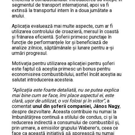
segmentul de transport internațional, apoi va fi
extinsă la transportul intern în a doua jumătate a
anului.
Aplicația evaluează mai multe aspecte, cum ar fi
utilizarea controlului de croazieră, mersul în coastă
și frânarea eficientă. Șoferii primesc punctaje în
funcție de performanțele lor și beneficiază de
analize zilnice, săptămânale și lunare pentru a-și
urmări progresul.
Motivația pentru utilizarea aplicației pentru șoferi
este faptul că aceștia primesc un bonus pentru
economisirea combustibilului, astfel încât aceștia au
salutat introducerea acesteia.
“Aplicația este foarte detaliată, nu se putea explica
mai bine cum se face, îmi place aspectul ei, este
clară, ușor de utilizat, o voi folosi și în viitor”,
a
comentat
unul din șoferii companiei, János Nagy
,
despre dezvoltare. Aceasta contribuie nu numai la
îmbunătățirea continuă a stilului de condus, ci și la
reducerea indirectă a consumului de combustibil și,
prin urmare, a emisiilor grupului Waberer’s, ceea ce
face ca această inițiativă să sporească nu numai