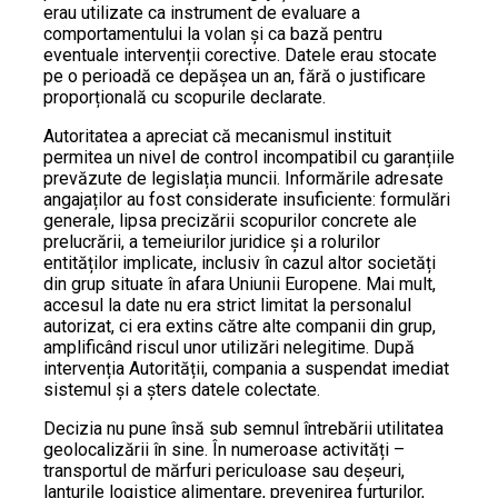
erau utilizate ca instrument de evaluare a
comportamentului la volan și ca bază pentru
eventuale intervenții corective. Datele erau stocate
pe o perioadă ce depășea un an, fără o justificare
proporțională cu scopurile declarate.
Autoritatea a apreciat că mecanismul instituit
permitea un nivel de control incompatibil cu garanțiile
prevăzute de legislația muncii. Informările adresate
angajaților au fost considerate insuficiente: formulări
generale, lipsa precizării scopurilor concrete ale
prelucrării, a temeiurilor juridice și a rolurilor
entităților implicate, inclusiv în cazul altor societăți
din grup situate în afara Uniunii Europene. Mai mult,
accesul la date nu era strict limitat la personalul
autorizat, ci era extins către alte companii din grup,
amplificând riscul unor utilizări nelegitime. După
intervenția Autorității, compania a suspendat imediat
sistemul și a șters datele colectate.
Decizia nu pune însă sub semnul întrebării utilitatea
geolocalizării în sine. În numeroase activități –
transportul de mărfuri periculoase sau deșeuri,
lanțurile logistice alimentare, prevenirea furturilor,