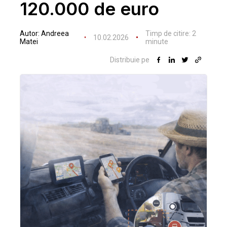
120.000 de euro
Autor:
Andreea
Timp de citire:
2
10.02.2026
Matei
minute
Distribuie pe