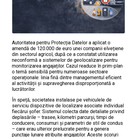
Autoritatea pentru Protecția Datelor a aplicat o
amendă de 120.000 de euro unei companii elvețiene
din sectorul agricol, după ce a constatat utilizarea
neconformă a sistemelor de geolocalizare pentru
monitorizarea angajaților. Cazul readuce în prim-plan
o temă sensibilă pentru numeroase sectoare
operaționale: linia fină dintre managementul eficient
al activității și supravegherea disproporționată a
lucrătorilor.
În speță, societatea instalase pe vehiculele de
serviciu dispozitive de localizare asociate individual
fiecărui șofer. Sistemul colecta date detaliate privind
deplasările – trasee, kilometri parcurși, timpi de
conducere, consumuri și parametri de stil de condus
– care erau ulterior prelucrate pentru a genera
punctaje lunare atribuite angajaților. Aceste scoruri