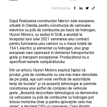
Distribuie pe
După finalizarea construcției fabricii sale europene,
situată în Olanda, pentru construcția de camioane
electrice cu pilă de combustie pe bază de hidrogen,
Hyzon Motors, cu sediul în SUA, a anunțat la
începutul lunii iulie 2021 semnarea unui contract
pentru furnizarea unui camion cu o masă totală de
154 t, electric și alimentat cu hidrogen, unui grup
european care operează în domeniul transporturilor
grele și transport excepțional. Producătorul nu a
specificat numele cumpărătorului.
Într-un articol, Hyzon Motors explică faptul că
produc „pila de combustie cu cea mai mare densitate
de pe piață, așa cum este verificat de autoritățile
terțe de testare” și că această tehnologie ar permite
construirea unui astfel de complex de vehicule
grele. „Această dezvoltare tehnologică va demonstra
că vehiculele cu pilă de combustie cu hidrogen pot
înlocui motorina chiar și pentru aplicațiile cele mai
grele”, a declarat CEO-ul companiei, Craig Knight.