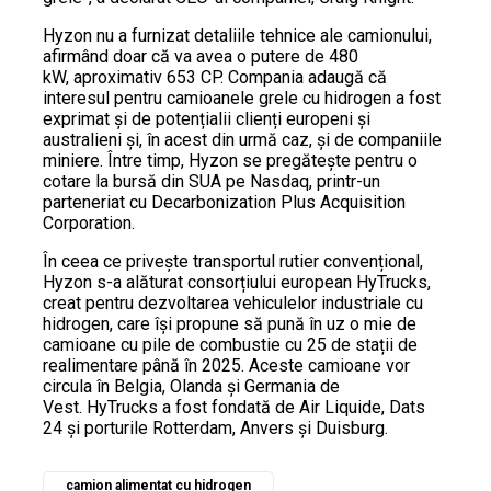
Hyzon nu a furnizat detaliile tehnice ale camionului,
afirmând doar că va avea o putere de 480
kW, aproximativ 653 CP. Compania adaugă că
interesul pentru camioanele grele cu hidrogen a fost
exprimat și de potențialii clienți europeni și
australieni și, în acest din urmă caz, și de companiile
miniere. Între timp, Hyzon se pregătește pentru o
cotare la bursă din SUA pe Nasdaq, printr-un
parteneriat cu Decarbonization Plus Acquisition
Corporation.
În ceea ce privește transportul rutier convențional,
Hyzon s-a alăturat consorțiului european HyTrucks,
creat pentru dezvoltarea vehiculelor industriale cu
hidrogen, care își propune să pună în uz o mie de
camioane cu pile de combustie cu 25 de stații de
realimentare până în 2025. Aceste camioane vor
circula în Belgia, Olanda și Germania de
Vest. HyTrucks a fost fondată de Air Liquide, Dats
24 și porturile Rotterdam, Anvers și Duisburg.
camion alimentat cu hidrogen