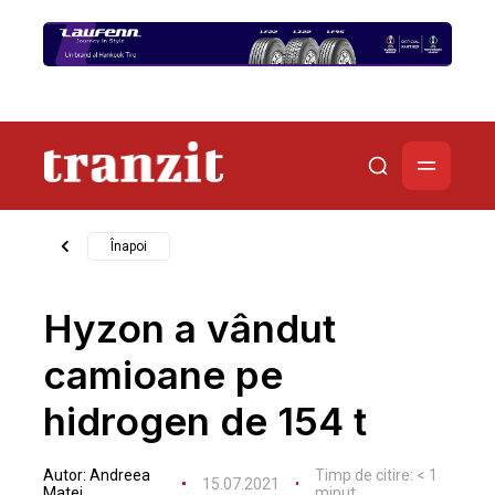
Înapoi
Hyzon a vândut
camioane pe
hidrogen de 154 t
Autor:
Andreea
Timp de citire:
< 1
15.07.2021
Matei
minut