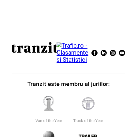
Tranzit este membru al juriilor:
Van of the Year
Truck of the Year