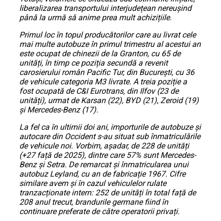
liberalizarea transportului interjudețean nereușind
până la urmă să anime prea mult achizițiile.
Primul loc în topul producătorilor care au livrat cele
mai multe autobuze în primul trimestru al acestui an
este ocupat de chinezii de la Granton, cu 65 de
unități, în timp ce poziția secundă a revenit
carosierului român Pacific Tur, din București, cu 36
de vehicule categoria M3 livrate. A treia poziție a
fost ocupată de C&I Eurotrans, din Ilfov (23 de
unități), urmat de Karsan (22), BYD (21), Zeroid (19)
și Mercedes-Benz (17).
La fel ca în ultimii doi ani, importurile de autobuze și
autocare din Occident s-au situat sub înmatriculările
de vehicule noi. Vorbim, așadar, de 228 de unități
(+27 față de 2025), dintre care 57% sunt Mercedes-
Benz și Setra. De remarcat și înmatricularea unui
autobuz Leyland, cu an de fabricație 1967. Cifre
similare avem și în cazul vehiculelor rulate
tranzacționate intern: 252 de unități în total față de
208 anul trecut, brandurile germane fiind în
continuare preferate de către operatorii privați.