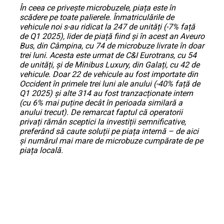
În ceea ce privește microbuzele, piața este în
scădere pe toate palierele. Înmatriculările de
vehicule noi s-au ridicat la 247 de unități (-7% față
de Q1 2025), lider de piață fiind și în acest an Aveuro
Bus, din Câmpina, cu 74 de microbuze livrate în doar
trei luni. Acesta este urmat de C&I Eurotrans, cu 54
de unități, și de Minibus Luxury, din Galați, cu 42 de
vehicule. Doar 22 de vehicule au fost importate din
Occident în primele trei luni ale anului (-40% față de
Q1 2025) și alte 314 au fost tranzacționate intern
(cu 6% mai puține decât în perioada similară a
anului trecut). De remarcat faptul că operatorii
privați rămân sceptici la investiții semnificative,
preferând să caute soluții pe piața internă – de aici
și numărul mai mare de microbuze cumpărate de pe
piața locală.