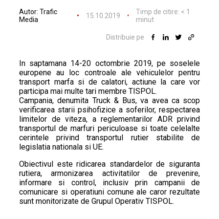
Autor:
Trafic
Timp de citire:
< 1
15.10.2019
Media
minut
Distribuie pe
In saptamana 14-20 octombrie 2019, pe soselele
europene au loc controale ale vehiculelor pentru
transport marfa si de calatori, actiune la care vor
participa mai multe tari membre TISPOL.
Campania, denumita Truck & Bus, va avea ca scop
verificarea starii psihofizice a soferilor, respectarea
limitelor de viteza, a reglementarilor ADR privind
transportul de marfuri periculoase si toate celelalte
cerintele privind transportul rutier stabilite de
legislatia nationala si UE.
Obiectivul este ridicarea standardelor de siguranta
rutiera, armonizarea activitatilor de prevenire,
informare si control, inclusiv prin campanii de
comunicare si operatiuni comune ale caror rezultate
sunt monitorizate de Grupul Operativ TISPOL.