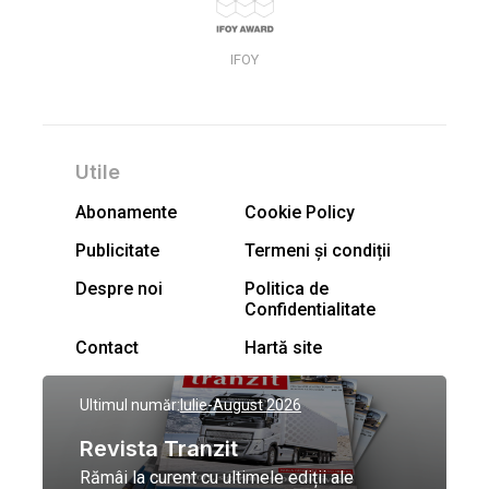
IFOY
Utile
Abonamente
Cookie Policy
Publicitate
Termeni și condiții
Despre noi
Politica de
Confidentialitate
Contact
Hartă site
Ultimul număr:
Iulie-August 2026
Revista Tranzit
Rămâi la curent cu ultimele ediții ale