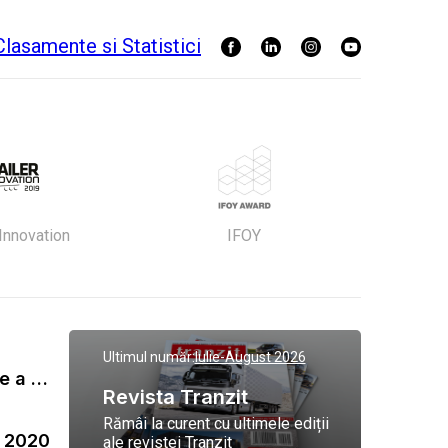
 Innovation
IFOY
Ultimul număr:
Iulie-August 2026
Gala Tranzit de premiere a celor mai eficienti operatori de transport marfa 2023
Revista Tranzit
Rămâi la curent cu ultimele ediții
a 2020
ale revistei Tranzit