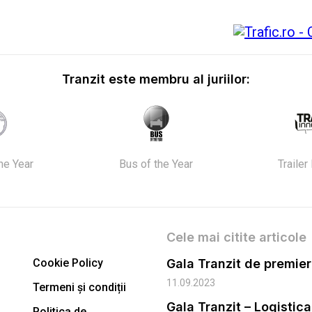
Tranzit este membru al juriilor:
the Year
Bus of the Year
Trailer
Cele mai citite articole
Cookie Policy
11.09.2023
Termeni și condiții
Gala Tranzit – Logistic
Politica de