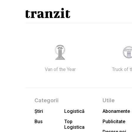
Van of the Year
Truck of 
Categorii
Utile
Știri
Logistică
Abonamente
Bus
Top
Publicitate
Logistica
Despre noi