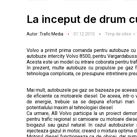
La inceput de drum 
Autor:
Trafic Media
01.12.2010
Timp de citire:
< 
Volvo a primit prima comanda pentru autobuze cu 
autobuze intercity Volvo 8500, pentru Vargardabuss
Acesta este un model cu intrare coborata pentru traf
In prezent, multe autobuze cu propulsie pe gaz 
tehnologia complicata, ce presupune intretinere pre
Mai mult, autobuzele pe gaz se bazeaza pe aceeasi 
de eficiente ca motoarele diesel. De aceea, intr-o
de energie, trebuie sa se depuna eforturi mari p
potentialului maxim al tehnologiei diesel.
Ca urmare, AB Volvo participa la un proiect demon
pentru trafic regional si camioane cu motoare diesel
biogazul sau gazul natural. In cazul autobuzelo
injecteaza gazul in motor, creand o mixtura optima d
Motorul diesel functioneaza ca de obicei, dar num