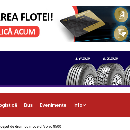
ogistică
Bus
Evenimente
Info
nceput de drum cu modelul Volvo 8500