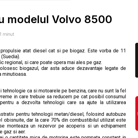
cu modelul Volvo 8500
1
minut
propulsie atat diesel cat si pe biogaz. Este vorba de 11
 (Suedia).
ic regional, si care poate opera mai ales pe gaz.
folosesc biogazul, dar asta aduce dezavantaje legate de
a minutioasa.
tehnologie ca si motoarele pe benzina, care nu sunt la fel
 vreme in care trebuie sa reducem pe cat posibil consumul
entru a dezvolta tehnologii care sa ajute la utilizarea
strativ pentru tehnologii metan/diesel, folosind autobuze
 obisnuite, dar la care 70% din combustibilul utilizat este
r se monteaza un rezervor pe acoperis si un echipament
e gaz si aer.
ai o cantitate mica de motorina este pompata constant in