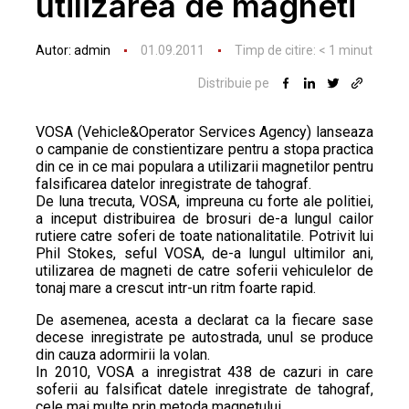
utilizarea de magneti
Autor:
admin
01.09.2011
Timp de citire:
< 1
minut
Distribuie pe
VOSA (Vehicle&Operator Services Agency) lanseaza
o campanie de constientizare pentru a stopa practica
din ce in ce mai populara a utilizarii magnetilor pentru
falsificarea datelor inregistrate de tahograf.
De luna trecuta, VOSA, impreuna cu forte ale politiei,
a inceput distribuirea de brosuri de-a lungul cailor
rutiere catre soferi de toate nationalitatile. Potrivit lui
Phil Stokes, seful VOSA, de-a lungul ultimilor ani,
utilizarea de magneti de catre soferii vehiculelor de
tonaj mare a crescut intr-un ritm foarte rapid.
De asemenea, acesta a declarat ca la fiecare sase
decese inregistrate pe autostrada, unul se produce
din cauza adormirii la volan.
In 2010, VOSA a inregistrat 438 de cazuri in care
soferii au falsificat datele inregistrate de tahograf,
cele mai multe prin metoda magnetului.