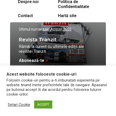
Despre noi
Politica de
Confidentialitate
Contact
Hartă site
Ultimul număr:
Iulie-August 2026
Revista Tranzit
Rămâi la curent cu ultimele ediții ale
revistei Tranzit
Abonează-te
Acest website foloseste cookie-uri
© Toate drepturile
Design by
High Contrast
Folosim cookie-uri pentru a-ti imbunatati experienta pe
rezervate Trafic Media
and development by
Neo
website tinand minte preferintele tale de navigare. Apasand
2026
Vision Technologies
pe butonul accept iti dai acordul pentru folosirea tuturor
cookie-urilor.
Setari Cookie
ACCEPT