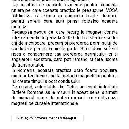
Dar, in afara de riscurile evidente pentru siguranta
rutiera pe care aceasta practica le presupune, VOSA
subliniaza ca exista si sanctiuni foarte drastice
pentru soferii care sunt prinsi folosind aceasta
metoda.
Pedeapsa pentru cei care recurg la magneti consta
intr-o amenda de pana la 5.000 de lire sterline si doi
ani de inchisoare, precum si pierderea permisului de
conducere pentru vehicule grele. Si nu doar soferul
risca o condamnare sau pierderea permisului, ci si
angajatorii acestora, care pot ramane si fara licenta
de transportator.
In Romania, aceasta practica este foarte populara,
multi soferi recurgand la metoda magnetului pentru a
isi creste timpul alocat condusului.
De curand, autoritatile din Cehia au cerut Autoritatii
Rutiere Romane sa ia masuri in acest sens, alarmati
de numarul mare de soferi romani care utilizeaza
magneti pe cursele internationale.
VOSA;Phil Stokes;magneti;tahograf;