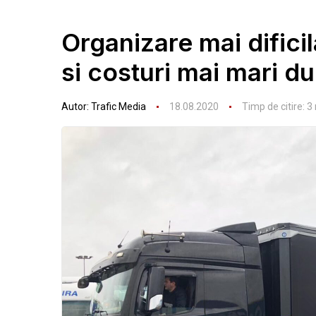
Organizare mai difici
si costuri mai mari d
Autor:
Trafic Media
18.08.2020
Timp de citire:
3