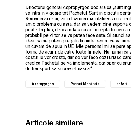
Directorul general Aspropyrgos declara ca „sunt ingri
va intra in vigoare tot Pachetul. Sunt in discutii pen
Romania si retur, iar in toamna ma intalnesc cu clien
am o problema cu asta, dar sa vedem cine suporta cos
poate. In plus, deocamdata nu se accepta trecerea c
probabil pe viitor se va putea face asta. Si atunci as
ideal sa ne putem pregati dinainte pentru ce va urma,
un cuvant de spus in UE. Mie personal mi se pare a
forma de acum, de catre toate firmele. Nu numai ca v
costurile vor creste, dar se vor face cozi uriase can
cred ca Pachetul se va implementa, dar sper cu anum
de transport sa supravietuiasca.“
Aspropyrgos
Pachet Mobilitate
soferi
Articole similare