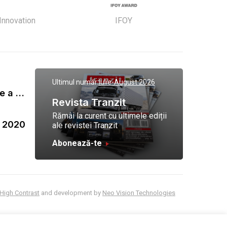
 Innovation
IFOY
Ultimul număr:
Iulie-August 2026
Gala Tranzit de premiere a celor mai eficienti operatori de transport marfa 2023
Revista Tranzit
Rămâi la curent cu ultimele ediții
a 2020
ale revistei Tranzit
Abonează-te
High Contrast
and development by
Neo Vision Technologies