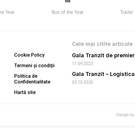
the Year
Bus of the Year
Trailer
Cele mai citite articole
Cookie Policy
11.09.2023
Termeni și condiții
Gala Tranzit – Logistic
Politica de
Confidentialitate
02.10.2020
Hartă site
Design by