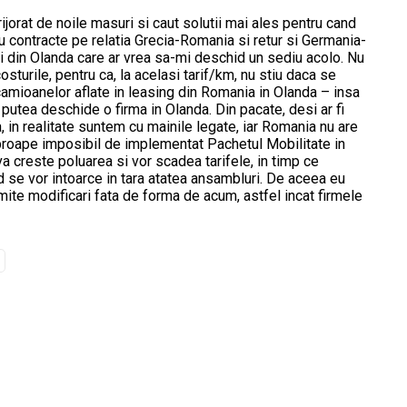
jorat de noile masuri si caut solutii mai ales pentru cand
tru contracte pe relatia Grecia-Romania si retur si Germania-
ti din Olanda care ar vrea sa-mi deschid un sediu acolo. Nu
turile, pentru ca, la acelasi tarif/km, nu stiu daca se
amioanelor aflate in leasing din Romania in Olanda – insa
 putea deschide o firma in Olanda. Din pacate, desi ar fi
 in realitate suntem cu mainile legate, iar Romania nu are
proape imposibil de implementat Pachetul Mobilitate in
a creste poluarea si vor scadea tarifele, in timp ce
d se vor intoarce in tara atatea ansambluri. De aceea eu
ite modificari fata de forma de acum, astfel incat firmele