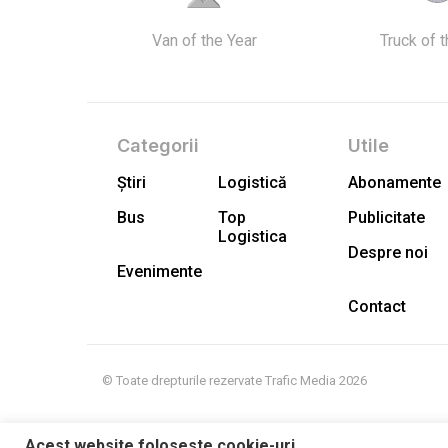
Van of the Year
Truck of 
Categorii
Utile
Știri
Logistică
Abonamente
Bus
Top
Publicitate
Logistica
Despre noi
Evenimente
Contact
© Toate drepturile rezervate Trafic Media 2026
Acest website foloseste cookie-uri