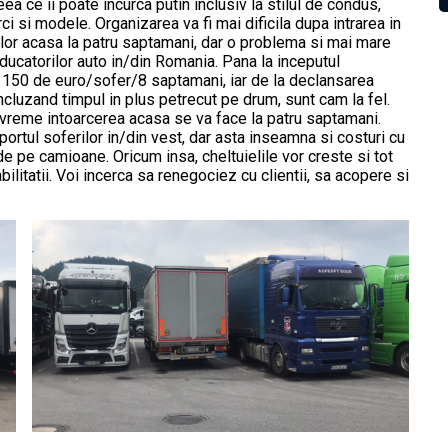
eea ce ii poate incurca putin inclusiv la stilul de condus,
 si modele. Organizarea va fi mai dificila dupa intrarea in
rilor acasa la patru saptamani, dar o problema si mai mare
ducatorilor auto in/din Romania. Pana la inceputul
 150 de euro/sofer/8 saptamani, iar de la declansarea
incluzand timpul in plus petrecut pe drum, sunt cam la fel.
 vreme intoarcerea acasa se va face la patru saptamani.
rtul soferilor in/din vest, dar asta inseamna si costuri cu
 de pe camioane. Oricum insa, cheltuielile vor creste si tot
bilitatii. Voi incerca sa renegociez cu clientii, sa acopere si