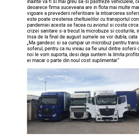
inainte va fi si mai greu sa-si pastreze vehiculele, c
deoarece firma suceveana are in flota mai multe marci
vigoare a prevederii referitoare la intoarcerea sofe
este poate cresterea cheltuielilor cu transportul con
pandemiei acesta se facea cu avionul si costa circa
crizei sanitare s-a trecut la microbuze si costurile, 
Insa de la final de august sumele se vor dubla, cata
„Ma gandesc si sa cumpar un microbuz pentru transpo
soferul, pentru ca nu vreau sa fie unul dintre soferii
noi le vom suporta, desi deja suntem la limita profita
ei macar o parte din noul cost suplimentar.“