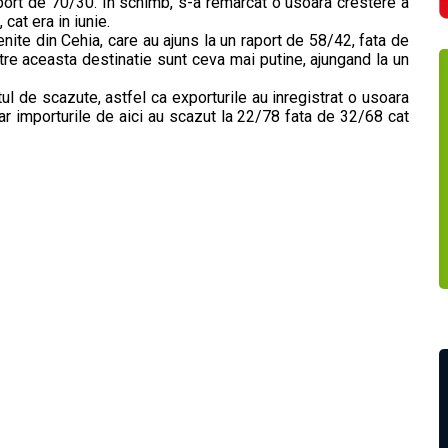
aport de 70/30. In schimb, s-a remarcat o usoara crestere a
cat era in iunie.
nite din Cehia, care au ajuns la un raport de 58/42, fata de
tre aceasta destinatie sunt ceva mai putine, ajungand la un
l de scazute, astfel ca exporturile au inregistrat o usoara
ar importurile de aici au scazut la 22/78 fata de 32/68 cat