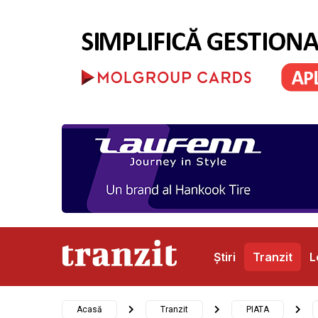
Știri
Tranzit
L
Abonamente
Publicitate
Contact
Acasă
Tranzit
PIATA