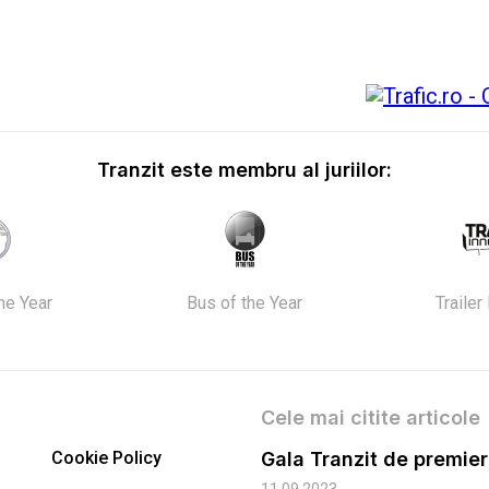
Tranzit este membru al juriilor:
the Year
Bus of the Year
Trailer
Cele mai citite articole
Cookie Policy