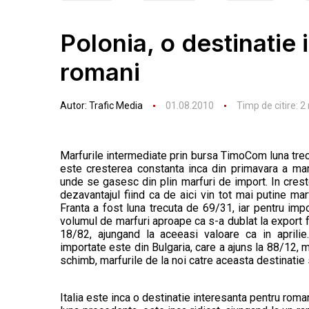
Polonia, o destinatie
romani
Autor:
Trafic Media
01.08.2010
Timp de citire:
2
Marfurile intermediate prin bursa TimoCom luna trec
este cresterea constanta inca din primavara a marf
unde se gasesc din plin marfuri de import. In creste
dezavantajul fiind ca de aici vin tot mai putine mar
Franta a fost luna trecuta de 69/31, iar pentru imp
volumul de marfuri aproape ca s-a dublat la export fa
18/82, ajungand la aceeasi valoare ca in aprilie
importate este din Bulgaria, care a ajuns la 88/12, m
schimb, marfurile de la noi catre aceasta destinatie 
Italia este inca o destinatie interesanta pentru roma