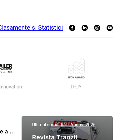
 Innovation
IFOY
Ultimul număr:
Iulie-August 2026
Gala Tranzit de premiere a celor mai eficienti operatori de transport marfa 2023
Revista Tranzit