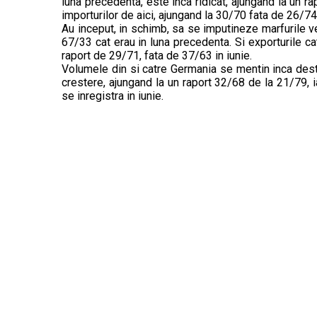
luna precedenta, este inca ridicat, ajungand la un r
importurilor de aici, ajungand la 30/70 fata de 26/74, 
Au inceput, in schimb, sa se imputineze marfurile ve
67/33 cat erau in luna precedenta. Si exporturile ca
raport de 29/71, fata de 37/63 in iunie.
Volumele din si catre Germania se mentin inca destu
crestere, ajungand la un raport 32/68 de la 21/79, i
se inregistra in iunie.