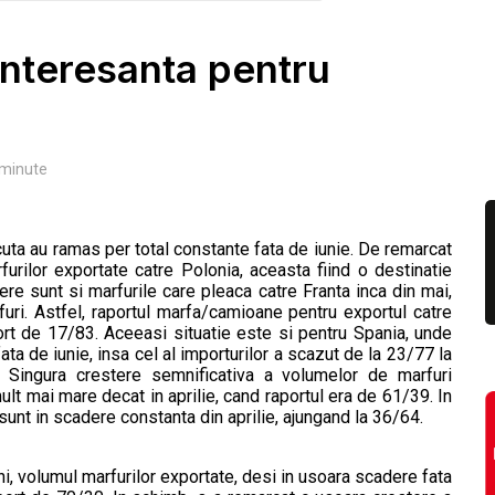
 interesanta pentru
minute
uta au ramas per total constante fata de iunie. De remarcat
urilor exportate catre Polonia, aceasta fiind o destinatie
re sunt si marfurile care pleaca catre Franta inca din mai,
furi. Astfel, raportul marfa/camioane pentru exportul catre
ort de 17/83. Aceeasi situatie este si pentru Spania, unde
ta de iunie, insa cel al importurilor a scazut de la 23/77 la
. Singura crestere semnificativa a volumelor de marfuri
ult mai mare decat in aprilie, cand raportul era de 61/39. In
sunt in scadere constanta din aprilie, ajungand la 36/64.
ni, volumul marfurilor exportate, desi in usoara scadere fata