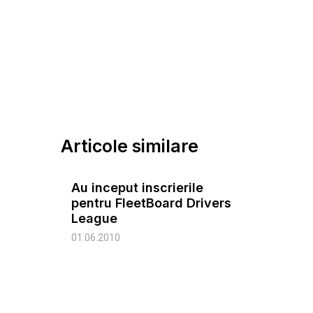
Articole similare
Au inceput inscrierile
pentru FleetBoard Drivers
League
01.06.2010