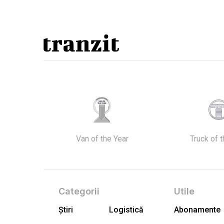
Van of the Year
Truck of 
Categorii
Utile
Știri
Logistică
Abonamente