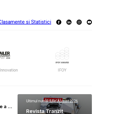
 Innovation
IFOY
Ultimul număr:
Iulie-August 2026
Gala Tranzit de premiere a celor mai eficienti operatori de transport marfa 2023
Revista Tranzit