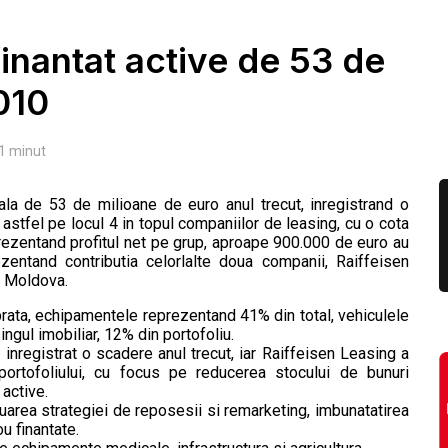
finantat active de 53 de
010
1
minut
tala de 53 de milioane de euro anul trecut, inregistrand o
tfel pe locul 4 in topul companiilor de leasing, cu o cota
rezentand profitul net pe grup, aproape 900.000 de euro au
ezentand contributia celorlalte doua companii, Raiffeisen
g Moldova.
librata, echipamentele reprezentand 41% din total, vehiculele
ngul imobiliar, 12% din portofoliu.
 inregistrat o scadere anul trecut, iar Raiffeisen Leasing a
 portofoliului, cu focus pe reducerea stocului de bunuri
 active.
uarea strategiei de reposesii si remarketing, imbunatatirea
ou finantate.