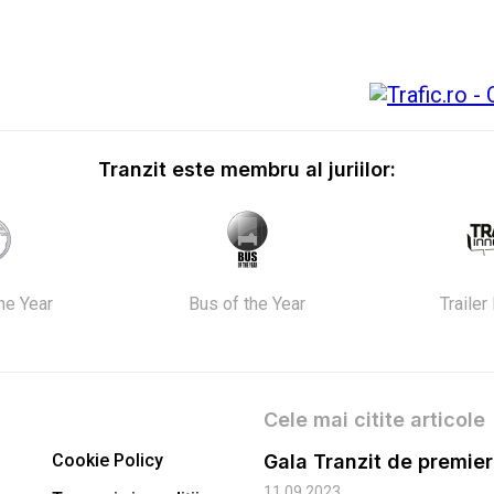
Tranzit este membru al juriilor:
the Year
Bus of the Year
Trailer
Cele mai citite articole
Cookie Policy
11.09.2023