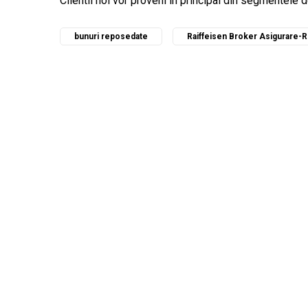
Clientii noi vor proveni in principal din segmentele 
bunuri reposedate
Raiffeisen Broker Asigurare-