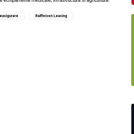
de echipamente medicale, infrastructura si agricultura.
Reasigurare
Raiffeisen Leasing