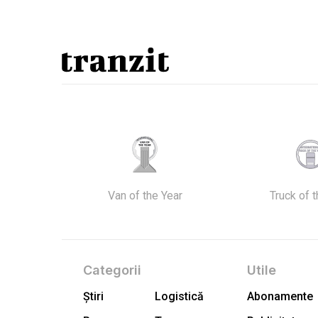
Van of the Year
Truck of 
Categorii
Utile
Știri
Logistică
Abonamente