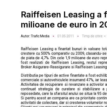
Raiffeisen Leasing a 
milioane de euro in 2
Autor:
Trafic Media
01.05.2011
Timp de citire:
< 
Raiffeisen Leasing a finantat bunuri in valoare to
crestere cu 500% comparativ cu 2009, clasandu-se as
de piata de 4,7%. Din cele 1,9 milioane de euro rep
fost realizati de Raiffeisen Leasing, restul repr
Broker Asigurare-Reasigurare si Raiffeisen Leasin
Distributia pe tipuri de active finantate a fost echi
comerciale si autovehiculele insumand 47%, iar leasi
Activitatea de recuperare si revanzare a activelor a
continuat strategia de curatare si stabilizare a
reposedate, care la sfarsitul anului se situa la 95 de
Si pentru acest an compania are ca prioritate contin
activitatii de colectare, dar si cresterea volumelor n