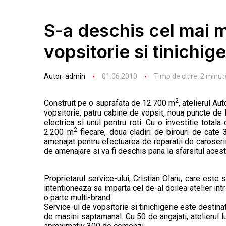
S-a deschis cel mai 
vopsitorie si tinichige
Autor:
admin
01.06.2010
Timp de citire:
2
minut
2
Construit pe o suprafata de 12.700 m
, atelierul A
vopsitorie, patru cabine de vopsit, noua puncte de l
electrica si unul pentru roti. Cu o investitie tota
2
2.200 m
fiecare, doua cladiri de birouri de cate
amenajat pentru efectuarea de reparatii de caroserii,
de amenajare si va fi deschis pana la sfarsitul acestu
Proprietarul service-ului, Cristian Olaru, care este
intentioneaza sa imparta cel de-al doilea atelier i
o parte multi-brand.
Service-ul de vopsitorie si tinichigerie este destina
de masini saptamanal. Cu 50 de angajati, atelierul