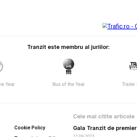
Tranzit este membru al juriilor:
the Year
Bus of the Year
Trailer
Cele mai citite articole
Cookie Policy
11.09.2023