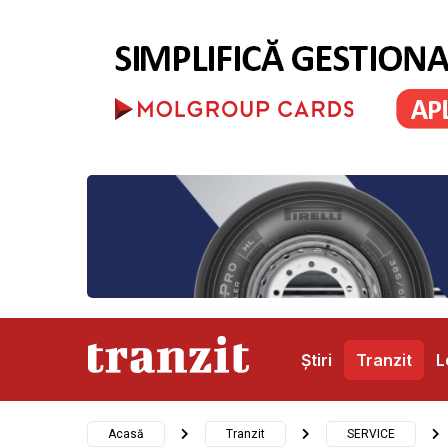
Știri
Tranzit
L
Abonamente
Publicitate
Contact
Acasă
Tranzit
SERVICE