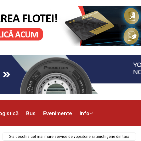
ogistică
Bus
Evenimente
Info
S-a deschis cel mai mare service de vopsitorie si tinichigerie din tara