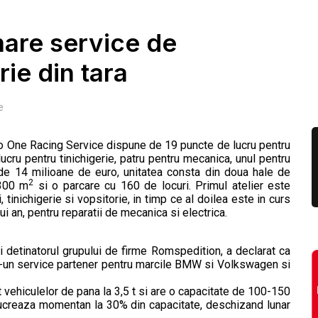
mare service de
rie din tara
e
uto One Racing Service dispune de 19 puncte de lucru pentru
ucru pentru tinichigerie, patru pentru mecanica, unul pentru
la de 14 milioane de euro, unitatea consta din doua hale de
2
 300 m
si o parcare cu 160 de locuri. Primul atelier este
 tinichigerie si vopsitorie, in timp ce al doilea este in curs
i an, pentru reparatii de mecanica si electrica.
 si detinatorul grupului de firme Romspedition, a declarat ca
ntr-un service partener pentru marcile BMW si Volkswagen si
t vehiculelor de pana la 3,5 t si are o capacitate de 100-150
 lucreaza momentan la 30% din capacitate, deschizand lunar