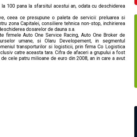
te la 100 pana la sfarsitul acestui an, odata cu deschiderea
ve, ceea ce presupune o paleta de servicii: preluarea si
ntru zona Capitalei, consiliere tehnica non-stop, inchirierea
 deschiderea dosarelor de dauna s.a.
arte firmele Auto One Service Racing, Auto One Broker de
surselor umane, si Olaru Developement, in segmentul
meniul transporturilor si logisticii, prin firma Co Logistica
lusiv catre aceasta tara. Cifra de afaceri a grupului a fost
a de cele patru milioane de euro din 2008, an in care a avut