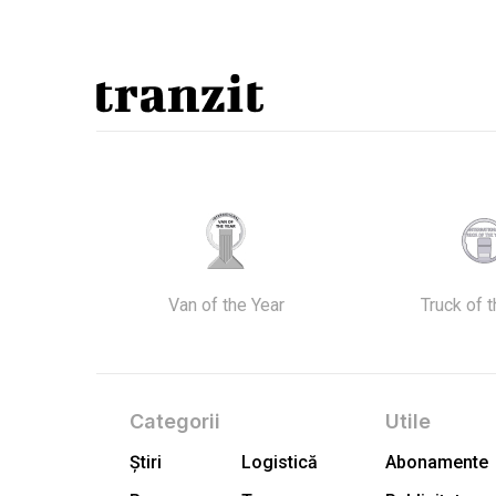
Van of the Year
Truck of 
Categorii
Utile
Știri
Logistică
Abonamente