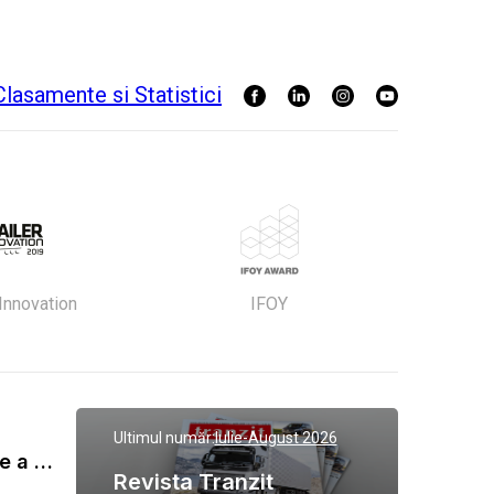
 Innovation
IFOY
Ultimul număr:
Iulie-August 2026
Gala Tranzit de premiere a celor mai eficienti operatori de transport marfa 2023
Revista Tranzit