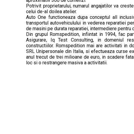
aproximativ 300 de comenzi.
Potrivit proprietarului, numarul angajatilor va cres
celui de-al doilea atelier.
Auto One functioneaza dupa conceptul all inclusi
transportul autovehiculului in vederea reparatiei pe
de masini pe durata reparatiei, intermediere pentru
Din grupul Romspedition, infiintat in 1994, fac p
Asigurare, Iq Test Consulting, in domeniul re
constructiilor. Romspedition mai are activitati in do
SRL Unipersonale din Italia, si efectueaza curse exc
anul trecut de trei milioane de euro, in scadere fat
loc si o restrangere masiva a activitatii.