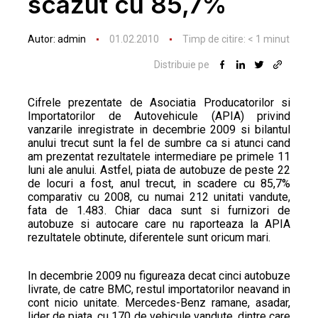
scazut cu 85,7%
Autor:
admin
01.02.2010
Timp de citire:
< 1
minut
Distribuie pe
Cifrele prezentate de Asociatia Producatorilor si
Importatorilor de Autovehicule (APIA) privind
vanzarile inregistrate in decembrie 2009 si bilantul
anului trecut sunt la fel de sumbre ca si atunci cand
am prezentat rezultatele intermediare pe primele 11
luni ale anului. Astfel, piata de autobuze de peste 22
de locuri a fost, anul trecut, in scadere cu 85,7%
comparativ cu 2008, cu numai 212 unitati vandute,
fata de 1.483. Chiar daca sunt si furnizori de
autobuze si autocare care nu raporteaza la APIA
rezultatele obtinute, diferentele sunt oricum mari.
In decembrie 2009 nu figureaza decat cinci autobuze
livrate, de catre BMC, restul importatorilor neavand in
cont nicio unitate. Mercedes-Benz ramane, asadar,
lider de piata, cu 170 de vehicule vandute, dintre care