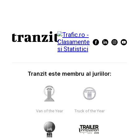
Tranzit este membru al juriilor:
Van of the Year
Truck of the Year