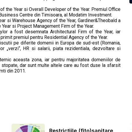
f the Year si Overall Developer of the Year. Premiul Office
 Business Centre din Timisoara, al Modatim Investment.
ear si Warehouse Agency of the Year, Gardiner&Theobald a
 Year si Project Management Firm of the Year.
or a fost desemnata Architectural Firm of the Year, iar
a primit premiul pentru Residential Agency of the Year.
scutii pe diferite domenii in Europa de sud-est (Romania,
lor „verzi“, HR si salarii, piata rezidentiala, dezvoltare si
ternic aceasta zona, iar pentru majoritatea domeniilor de
t stopate, dar sunt multe altele care au fost duse la sfarsit
mti din 2011.
Restricțiile (fito)sanitare