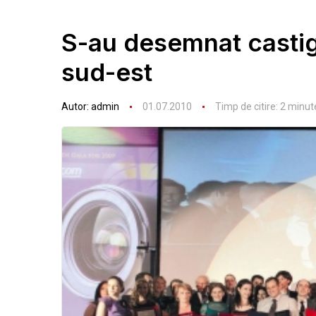
S-au desemnat castig
sud-est
Autor:
admin
01.07.2010
Timp de citire:
2
minut