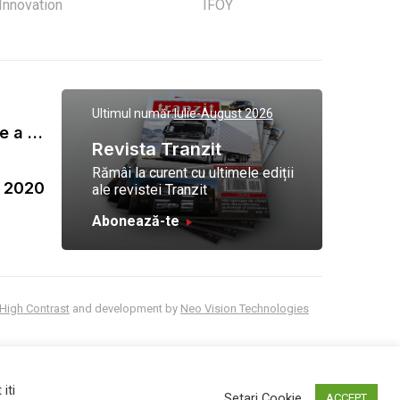
 Innovation
IFOY
Ultimul număr:
Iulie-August 2026
Gala Tranzit de premiere a celor mai eficienti operatori de transport marfa 2023
Revista Tranzit
Rămâi la curent cu ultimele ediții
a 2020
ale revistei Tranzit
Abonează-te
High Contrast
and development by
Neo Vision Technologies
iti
Setari Cookie
ACCEPT