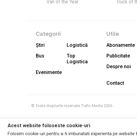
Van of the Year
Truck of 
Categorii
Utile
Știri
Logistică
Abonamente
Bus
Top
Publicitate
Logistica
Despre noi
Evenimente
Contact
© Toate drepturile rezervate Trafic Media 2026
Acest website foloseste cookie-uri
Folosim cookie-uri pentru a-ti imbunatati experienta pe website t