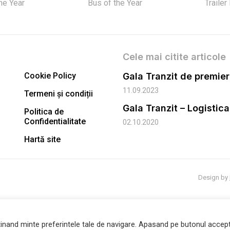
the Year
Bus of the Year
Trailer
Cele mai citite articole
Cookie Policy
11.09.2023
Termeni și condiții
Gala Tranzit – Logistic
Politica de
Confidentialitate
02.10.2020
Hartă site
Design by
inand minte preferintele tale de navigare. Apasand pe butonul accept 