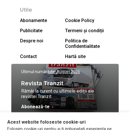
Utile
Abonamente
Cookie Policy
Publicitate
Termeni și condiții
Despre noi
Politica de
Confidentialitate
Contact
Hartă site
Ultimul număr:
Iulie-August 2026
Revista Tranzit
Rămâi la curent cu ultimele ediții ale
revistei Tranzit
Abonează-te
Acest website foloseste cookie-uri
© Toate drepturile
Design by
High Contrast
Folosim cookie-uri pentru a-ti imbunatati experienta pe