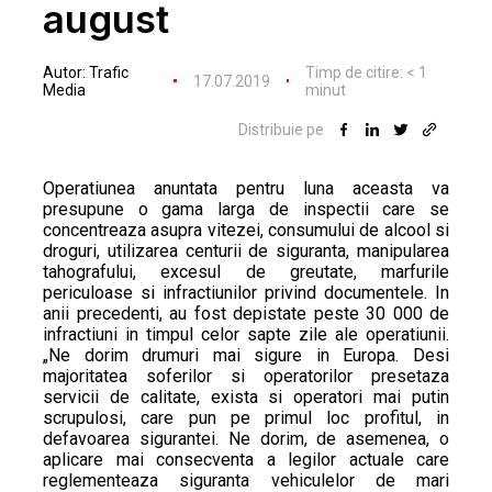
august
Autor:
Trafic
Timp de citire:
< 1
17.07.2019
Media
minut
Distribuie pe
Operatiunea anuntata pentru luna aceasta va
presupune o gama larga de inspectii care se
concentreaza asupra vitezei, consumului de alcool si
droguri, utilizarea centurii de siguranta, manipularea
tahografului, excesul de greutate, marfurile
periculoase si infractiunilor privind documentele. In
anii precedenti, au fost depistate peste 30 000 de
infractiuni in timpul celor sapte zile ale operatiunii.
„Ne dorim drumuri mai sigure in Europa. Desi
majoritatea soferilor si operatorilor presetaza
servicii de calitate, exista si operatori mai putin
scrupulosi, care pun pe primul loc profitul, in
defavoarea sigurantei. Ne dorim, de asemenea, o
aplicare mai consecventa a legilor actuale care
reglementeaza siguranta vehiculelor de mari