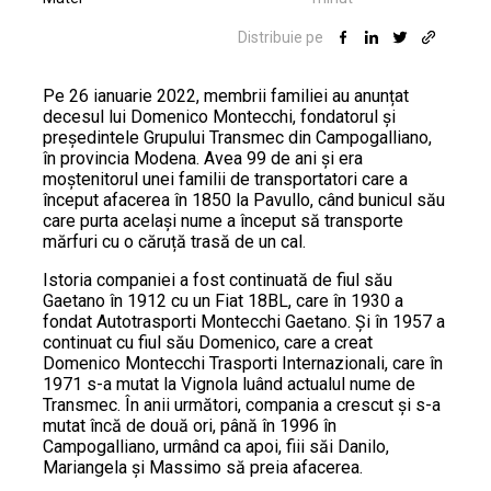
Distribuie pe
Pe 26 ianuarie 2022, membrii familiei au anunțat
decesul lui Domenico Montecchi, fondatorul și
președintele Grupului Transmec din Campogalliano,
în provincia Modena. Avea 99 de ani și era
moștenitorul unei familii de transportatori care a
început afacerea în 1850 la Pavullo, când bunicul său
care purta același nume a început să transporte
mărfuri cu o căruță trasă de un cal.
Istoria companiei a fost continuată de fiul său
Gaetano în 1912 cu un Fiat 18BL, care în 1930 a
fondat Autotrasporti Montecchi Gaetano. Și în 1957 a
continuat cu fiul său Domenico, care a creat
Domenico Montecchi Trasporti Internazionali, care în
1971 s-a mutat la Vignola luând actualul nume de
Transmec. În anii următori, compania a crescut și s-a
mutat încă de două ori, până în 1996 în
Campogalliano, urmând ca apoi, fiii săi Danilo,
Mariangela și Massimo să preia afacerea.