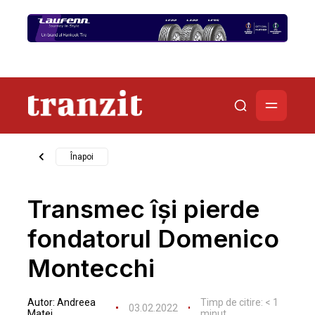
Înapoi
Transmec își pierde
fondatorul Domenico
Montecchi
Autor:
Andreea
Timp de citire:
< 1
03.02.2022
Matei
minut