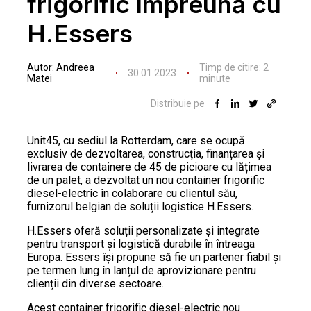
frigorific împreună cu
H.Essers
Autor:
Andreea
Timp de citire:
2
30.01.2023
Matei
minute
Distribuie pe
Unit45, cu sediul la Rotterdam, care se ocupă
exclusiv de dezvoltarea, construcția, finanțarea și
livrarea de containere de 45 de picioare cu lățimea
de un palet, a dezvoltat un nou container frigorific
diesel-electric în colaborare cu clientul său,
furnizorul belgian de soluții logistice H.Essers.
H.Essers oferă soluții personalizate și integrate
pentru transport și logistică durabile în întreaga
Europa. Essers își propune să fie un partener fiabil și
pe termen lung în lanțul de aprovizionare pentru
clienții din diverse sectoare.
Acest container frigorific diesel-electric nou