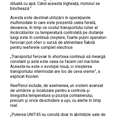
diluată cu apă. Când aceasta îngheață, motorul se
blochează.”
Acesta este destinat utilizării în operațiunile
multimodale în care este prezentă calea ferată,
deoarece, în timp ce costul transportului rutier al
încărcăturilor cu temperatură controlată pe distanțe
lungi este în continuă creștere, foarte puțini operatori
feroviari pot oferi o sursă de alimentare fiabilă
pentru reeferele complet electrice.
„Transportul feroviar în shortsea continuă să meargă
constant și asta este ceea ce facem cel mai bine.
Aceasta nu este o evoluție nouă, ci creșterea
transportului intermodal are loc de ceva vreme”, a
explicat Koolen.
Reefferul include, de asemenea, un sistem avansat
de urmărire și localizare pentru a controla și
înregistra temperatura și poziția containerului,
precum și orice deschidere a ușii, cu alerte în timp
real.
„Puterea UNIT45 nu constă doar în abilitățile sale de