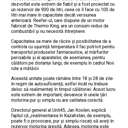
dezvoltat este extrem de fiabil și a fost proiectat cu
un rezervor de 900 de litri, ceea ce îl face cu 100 de
litri mai mare în capacitate decât versiunea
anterioară. Reefer-ul, care dispune de un motor
fabricat de Thermo King, are un consum redus de
combustibil și nu necesită întreținere.
Capacitatea sa mare de răcire și posibilitatea de a
controla cu ușurință temperatura îl fac potrivit pentru
transportul produselor farmaceutice, al mărfurilor
perisabile și al aparatelor, de asemenea, pentru
călătorii pe distanțe lungi, de exemplu în cadrul Noii
rute a mătăsii.
Această unitate poate rămâne între 18 și 28 de zile
în regim de autosuficiență, astfel încât nu trebuie
deloc să realimentați în timpul călătoriei. Acest lucru
este extrem de important, deoarece în unele țări
motorina pur și simplu nu are calitatea corectă.
Directorul general al Unit45, Jan Koolen, explică
faptul că „realimentarea în Kazahstan, de exemplu,
poate fi o provocare, pur și simplu riscați să aveți în
rezervor motorina greșită. Adesea, motorina este