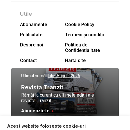
Utile
Abonamente
Cookie Policy
Publicitate
Termeni și condiții
Despre noi
Politica de
Confidentialitate
Contact
Hartă site
Ultimul număr:
Iulie-August 2026
Revista Tranzit
Rămâi la curent cu ultimele ediții ale
revistei Tranzit
Abonează-te
Acest website foloseste cookie-uri
© Toate drepturile
Design by
High Contrast