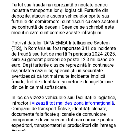
Furtul sau frauda nu reprezintă o noutate pentru
industria transporturilor și logisticii. Furturile din
depozite, atacurile asupra vehiculelor oprite sau
furturile de semiremorci sunt riscuri cu care sectorul
se confruntă de decenii. Ceea ce se schimbă este
modul în care sunt comise aceste infracțiuni.
Potrivit datelor TAPA EMEA Intelligence System
(TIS), în România au fost raportate 341 de incidente
de fraudă sau furt de marfă în perioada 2024-2025,
care au generat pierderi de peste 12,3 milioane de
euro. Deși furturile clasice reprezintă în continuare
majoritatea cazurilor, specialiștii în securitate
avertizează că tot mai multe incidente implică
fraude, furt de identitate și metode de înșelăciune
din ce în ce mai sofisticate.
În loc să vizeze vehiculele sau facilitățile logistice,
infractorii
vizează tot mai des zona informațională
.
Companii de transport fictive, identități clonate,
documente falsificate și canale de comunicare
compromise devin scenarii tot mai comune pentru
expeditori, transportatori și producători din întreaga
Europă.