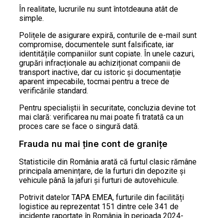
În realitate, lucrurile nu sunt întotdeauna atât de
simple.
Polițele de asigurare expiră, conturile de e-mail sunt
compromise, documentele sunt falsificate, iar
identitățile companiilor sunt copiate. În unele cazuri,
grupări infracționale au achiziționat companii de
transport inactive, dar cu istoric și documentație
aparent impecabile, tocmai pentru a trece de
verificările standard.
Pentru specialiștii în securitate, concluzia devine tot
mai clară: verificarea nu mai poate fi tratată ca un
proces care se face o singură dată.
Frauda nu mai ține cont de granițe
Statisticile din România arată că furtul clasic rămâne
principala amenințare, de la furturi din depozite și
vehicule până la jafuri și furturi de autovehicule.
Potrivit datelor TAPA EMEA, furturile din facilități
logistice au reprezentat 151 dintre cele 341 de
incidente raportate în România în perioada 2024-