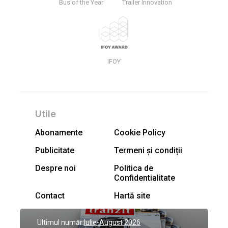
Bus of the Year
Trailer Innovation
IFOY
Utile
Abonamente
Cookie Policy
Publicitate
Termeni și condiții
Despre noi
Politica de
Confidentialitate
Contact
Hartă site
Ultimul număr:
Iulie-August 2026