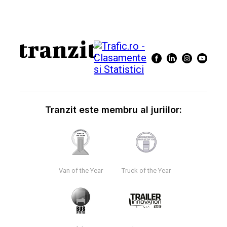
Tranzit este membru al juriilor:
Van of the Year
Truck of the Year