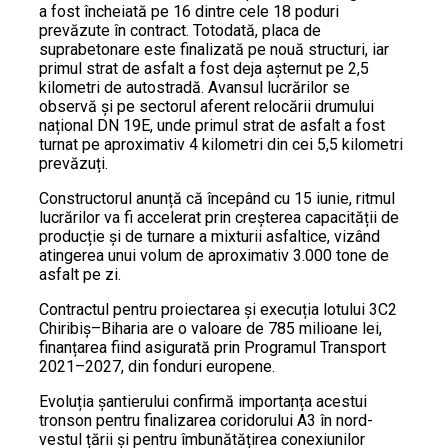
a fost încheiată pe 16 dintre cele 18 poduri
prevăzute în contract. Totodată, placa de
suprabetonare este finalizată pe nouă structuri, iar
primul strat de asfalt a fost deja așternut pe 2,5
kilometri de autostradă. Avansul lucrărilor se
observă și pe sectorul aferent relocării drumului
național DN 19E, unde primul strat de asfalt a fost
turnat pe aproximativ 4 kilometri din cei 5,5 kilometri
prevăzuți.
Constructorul anunță că începând cu 15 iunie, ritmul
lucrărilor va fi accelerat prin creșterea capacității de
producție și de turnare a mixturii asfaltice, vizând
atingerea unui volum de aproximativ 3.000 tone de
asfalt pe zi.
Contractul pentru proiectarea și execuția lotului 3C2
Chiribiș–Biharia are o valoare de 785 milioane lei,
finanțarea fiind asigurată prin Programul Transport
2021–2027, din fonduri europene.
Evoluția șantierului confirmă importanța acestui
tronson pentru finalizarea coridorului A3 în nord-
vestul țării și pentru îmbunătățirea conexiunilor