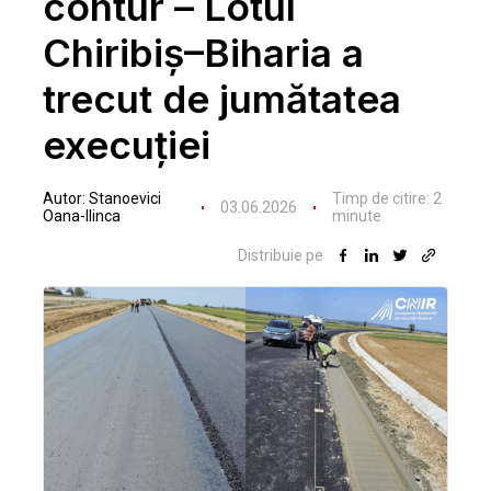
contur – Lotul
Chiribiș–Biharia a
trecut de jumătatea
execuției
Autor:
Stanoevici
Timp de citire:
2
03.06.2026
Oana-Ilinca
minute
Distribuie pe