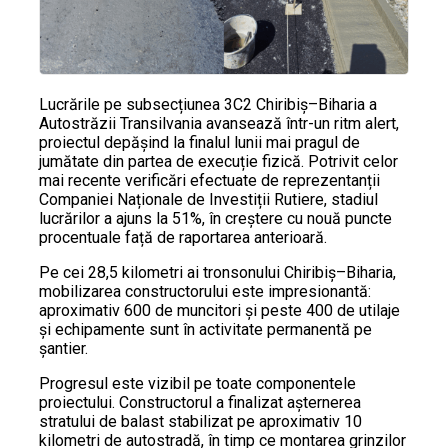
Lucrările pe subsecțiunea 3C2 Chiribiș–Biharia a
Autostrăzii Transilvania avansează într-un ritm alert,
proiectul depășind la finalul lunii mai pragul de
jumătate din partea de execuție fizică. Potrivit celor
mai recente verificări efectuate de reprezentanții
Companiei Naționale de Investiții Rutiere, stadiul
lucrărilor a ajuns la 51%, în creștere cu nouă puncte
procentuale față de raportarea anterioară.
Pe cei 28,5 kilometri ai tronsonului Chiribiș–Biharia,
mobilizarea constructorului este impresionantă:
aproximativ 600 de muncitori și peste 400 de utilaje
și echipamente sunt în activitate permanentă pe
șantier.
Progresul este vizibil pe toate componentele
proiectului. Constructorul a finalizat așternerea
stratului de balast stabilizat pe aproximativ 10
kilometri de autostradă, în timp ce montarea grinzilor