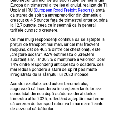
Barometrul tarifelor de transport rutier de marfă din
Europa din trimestrul al treilea al anului, realizat de Ti,
Upply și IRU (
European Road Freight Reports
), arată
că starea de spirit a antreprenorilor din domeniu a
crescut cu 4,5 puncte față de trimestrul anterior, până
la 12,7 puncte, ceea ce înseamnă că în general
tarifele cunosc o creștere.
Cei mai mulți respondenți continuă să se aștepte la
prețuri de transport mai mari, iar cel mai frecvent
răspuns, dat de 46,3% dintre cei chestionați, este
„creștere ușoară”. 9,5% estimează o „creștere
substanțială”, iar 30,3% o menținere a valorilor. Doar
14% dintre respondenți anticipează o scădere, cea
mai redusă pondere a stării de spirit pesimiste
înregistrată de la sfârșitul lui 2023 încoace.
Aceste rezultate, cred autorii barometrului,
sugerează că încrederea în creșterea tarifelor s-a
consolidat din nou după scăderea din al doilea
trimestru al lui 2025, reflectând așteptări mai ferme
că cererea de transport rutier va fi mai mare înainte
de sezonul sărbătorilor.