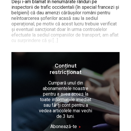
Deși i-am blamat în nenumărate rânduri pe
inspectorii de trafic occidentali (în special francezi și
belgieni) că dau amenzi cărăușilor români pentru
neîntoarcerea șoferilor acasă sau la sediul
operațional, pe motiv că acest lucru trebuie verificat
și eventual sancționat doar în urma controalelor
efectuate la sediul companiilor de transport, am aflat
cu surprindere că și […]
Conținut
restricționat
Cumpară unul din
abonamentele noastre
pentru a avea acces la
toate informațiile imediat
sau fă-ți cont pentru a
vedea articolele mai vechi
de 3 luni.
Abonează-te