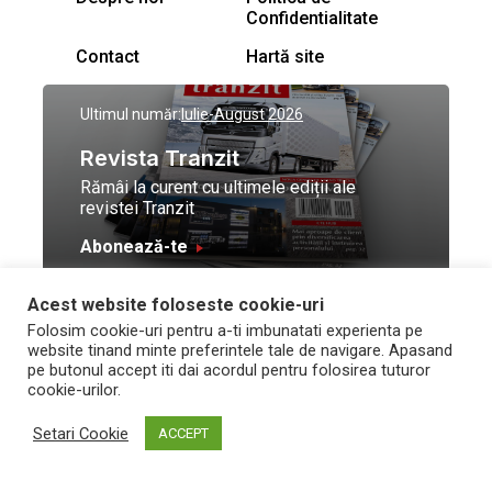
Confidentialitate
Contact
Hartă site
Ultimul număr:
Iulie-August 2026
Revista Tranzit
Rămâi la curent cu ultimele ediții ale
revistei Tranzit
Abonează-te
Acest website foloseste cookie-uri
© Toate drepturile
Design by
High Contrast
Folosim cookie-uri pentru a-ti imbunatati experienta pe
rezervate Trafic Media
and development by
Neo
website tinand minte preferintele tale de navigare. Apasand
2026
Vision Technologies
pe butonul accept iti dai acordul pentru folosirea tuturor
cookie-urilor.
Setari Cookie
ACCEPT