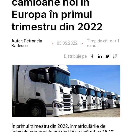
camioane noi în
Europa în primul
trimestru din 2022
Autor:
Petronela
Timp de citire:
< 1
05.05.2022
Badescu
minut
Distribuie pe
În primul trimestru din 2022, înmatriculările de
vehicule comerciale noi din UE au scăzut cu 18,1%,