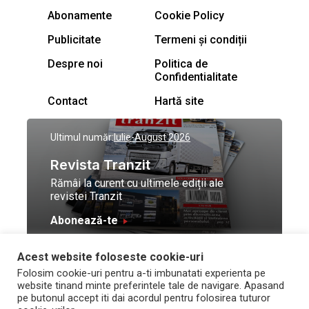
Abonamente
Cookie Policy
Publicitate
Termeni și condiții
Despre noi
Politica de
Confidentialitate
Contact
Hartă site
Ultimul număr:
Iulie-August 2026
Revista Tranzit
Rămâi la curent cu ultimele ediții ale
revistei Tranzit
Abonează-te
Acest website foloseste cookie-uri
© Toate drepturile
Design by
High Contrast
Folosim cookie-uri pentru a-ti imbunatati experienta pe
rezervate Trafic Media
and development by
Neo
website tinand minte preferintele tale de navigare. Apasand
2026
Vision Technologies
pe butonul accept iti dai acordul pentru folosirea tuturor