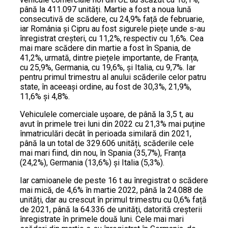
până la 411.097 unități. Martie a fost a noua lună
consecutivă de scădere, cu 24,9% față de februarie,
iar România și Cipru au fost sigurele piețe unde s-au
înregistrat creșteri, cu 11,2%, respectiv cu 1,6%. Cea
mai mare scădere din martie a fost în Spania, de
41,2%, urmată, dintre piețele importante, de Franța,
cu 25,9%, Germania, cu 19,6%, și Italia, cu 9,7%. Iar
pentru primul trimestru al anului scăderile celor patru
state, în aceeași ordine, au fost de 30,3%, 21,9%,
11,6% și 4,8%.
Vehiculele comerciale ușoare, de până la 3,5 t, au
avut în primele trei luni din 2022 cu 21,3% mai puține
înmatriculări decât în perioada similară din 2021,
până la un total de 329.606 unități, scăderile cele
mai mari fiind, din nou, în Spania (35,7%), Franța
(24,2%), Germania (13,6%) și Italia (5,3%).
Iar camioanele de peste 16 t au înregistrat o scădere
mai mică, de 4,6% în martie 2022, până la 24.088 de
unități, dar au crescut în primul trimestru cu 0,6% față
de 2021, până la 64.336 de unități, datorită creșterii
înregistrate în primele două luni. Cele mai mari