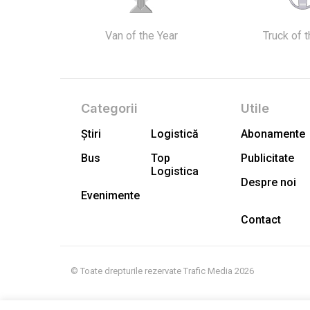
Van of the Year
Truck of 
Categorii
Utile
Știri
Logistică
Abonamente
Bus
Top
Publicitate
Logistica
Despre noi
Evenimente
Contact
© Toate drepturile rezervate Trafic Media 2026