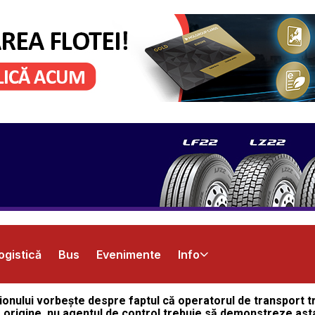
ogistică
Bus
Evenimente
Info
onului vorbește despre faptul că operatorul de transport t
de origine, nu agentul de control trebuie să demonstreze ast