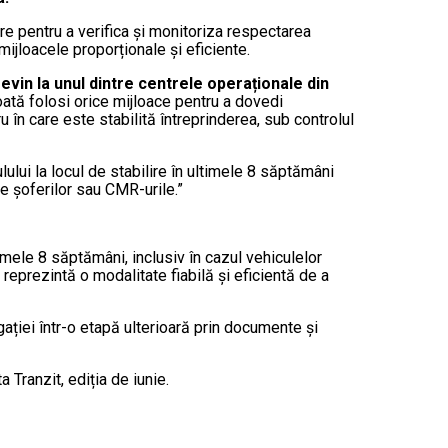
e pentru a verifica și monitoriza respectarea
 mijloacele proporționale și eficiente.
revin la unul dintre centrele operaționale din
oată folosi orice mijloace pentru a dovedi
 în care este stabilită întreprinderea, sub controlul
lului la locul de stabilire în ultimele 8 săptămâni
e șoferilor sau CMR-urile.”
timele 8 săptămâni, inclusiv în cazul vehiculelor
 reprezintă o modalitate fiabilă și eficientă de a
gației într-o etapă ulterioară prin documente și
a Tranzit, ediția de iunie.