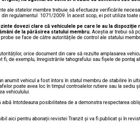
nte ale statelor membre trebuie să efectueze verificările necesar
 (b) din regulamentul 1071/2009. În acest scop, ei pot utiliza toate
zinte dovezi clare că vehiculele pe care le au la dispoziție 
ptămâni de la părăsirea statului membru.
Aceștia ar trebui să p
robe se face de către autoritățile de control ale statului membru
autorităților, orice document din care să rezulte amplasarea vehicu
i, de exemplu, înregistrările tahografului sau fișele de pontaj al
 un anumit vehicul a fost întors în statul membru de stabilire în ul
felor poate avea loc în timpul controalelor rutiere sau la sediu și
a vehiculului.
i să aibă întotdeauna posibilitatea de a demonstra respectarea obli
 aici pentru abonații revistei Tranzit și va fi publicat și în revist