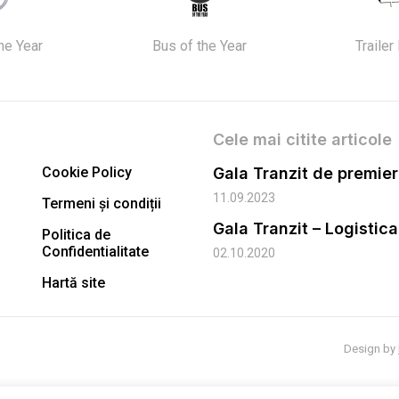
the Year
Bus of the Year
Trailer
Cele mai citite articole
Cookie Policy
11.09.2023
Termeni și condiții
Gala Tranzit – Logistic
Politica de
Confidentialitate
02.10.2020
Hartă site
Design by