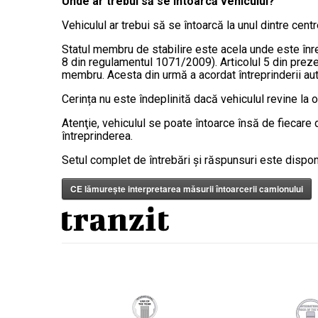
Unde ar trebui să se întoarcă vehiculul?
Vehiculul ar trebui să se întoarcă la unul dintre cent
Statul membru de stabilire este acela unde este înreg
8 din regulamentul 1071/2009). Articolul 5 din prezen
membru. Acesta din urmă a acordat întreprinderii auto
Cerința nu este îndeplinită dacă vehiculul revine la o
Atenţie, vehiculul se poate întoarce însă de fiecare d
întreprinderea.
Setul complet de întrebări și răspunsuri este disponibi
CE lămureşte interpretarea măsurii întoarcerii camionului