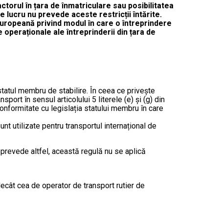
orul în țara de înmatriculare sau posibilitatea
e lucru nu prevede aceste restricții întărite.
 Europeană privind modul în care o întreprindere
e operaționale ale întreprinderii din țara de
statul membru de stabilire. În ceea ce privește
port în sensul articolului 5 literele (e) și (g) din
 conformitate cu legislația statului membru în care
nt utilizate pentru transportul internațional de
ă prevede altfel, această regulă nu se aplică
decât cea de operator de transport rutier de