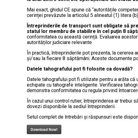
Mai exact, ghidul CE spune că “autoritățile compete
cerinței prevăzute la articolul 5 alineatul (1) litera
Întreprinderile de transport sunt obligate să pre
statul lor membru de stabilire în cel puțin 8 să
conformitatea cu această cerință. Evaluarea acestor p
autorităților judiciare relevante.
În practică, întreprinderile pot prezenta, la cererea 
și/sau la fiecare 8 săptămâni. Aceste documente pot f
Datele tahografului pot fi folosite ca dovadă?
Datele tahografului pot fi utilizate pentru a arăta că
echipate cu tahografe inteligente. Verificarea tahogra
demonstra conformitatea cu regula privind întoarcere
În cazul unui control rutier, întreprinderea ar trebu
dovezi disponibile la sediul întreprinderii.
Setul complet de întrebări și răspunsuri este disponibil
Download Now!