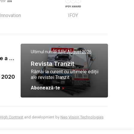
 Innovation
IFOY
Ultimul număr:
Iulie-August 2026
Gala Tranzit de premiere a celor mai eficienti operatori de transport marfa 2023
Revista Tranzit
Rămâi la curent cu ultimele ediții
a 2020
ale revistei Tranzit
Abonează-te
High Contrast
and development by
Neo Vision Technologies