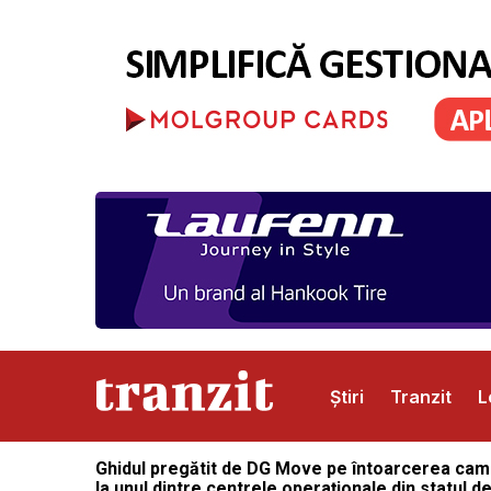
Știri
Tranzit
L
Ghidul pregătit de DG Move pe întoarcerea cami
Abonamente
Publicitate
Contact
la unul dintre centrele operaționale din statul 