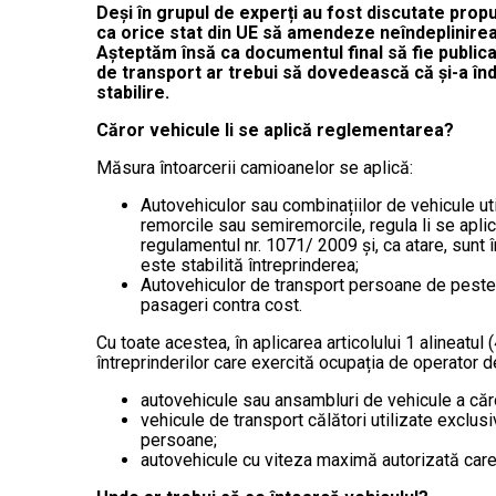
Deși în grupul de experți au fost discutate pro
ca orice stat din UE să amendeze neîndeplinirea î
Așteptăm însă ca documentul final să fie publica
de transport ar trebui să dovedească că și-a înde
stabilire.
Căror vehicule li se aplică reglementarea?
Măsura întoarcerii camioanelor se aplică:
Autovehiculor sau combinațiilor de vehicule ut
remorcile sau semiremorcile, regula li se aplică
regulamentul nr. 1071/ 2009 și, ca atare, sunt î
este stabilită întreprinderea;
Autovehiculor de transport persoane de peste 9 
pasageri contra cost.
Cu toate acestea, în aplicarea articolului 1 alineatul
întreprinderilor care exercită ocupația de operator de
autovehicule sau ansambluri de vehicule a că
vehicule de transport călători utilizate exclus
persoane;
autovehicule cu viteza maximă autorizată car