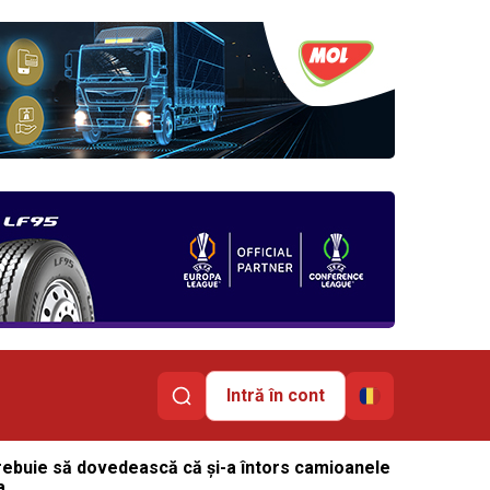
Intră în cont
rebuie să dovedească că și-a întors camioanele
a.