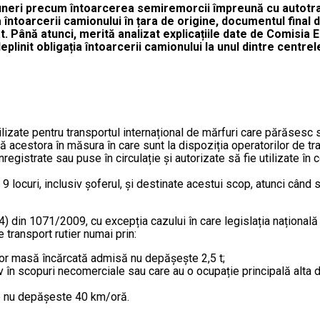
puneri precum întoarcerea semiremorcii împreună cu autotract
ntoarcerii camionului în țara de origine, documentul final d
t. Până atunci, merită analizat explicațiile date de Comisia
plinit obligația întoarcerii camionului la unul dintre centrel
ilizate pentru transportul internațional de mărfuri care părăsesc 
 acestora în măsura în care sunt la dispoziția operatorilor de trans
nregistrate sau puse în circulație și autorizate să fie utilizate în
locuri, inclusiv șoferul, și destinate acestui scop, atunci când su
 (4) din 1071/2009, cu excepția cazului în care legislația național
 transport rutier numai prin:
ror masă încărcată admisă nu depășește 2,5 t;
iv în scopuri necomerciale sau care au o ocupație principală alta 
e nu depăşeste 40 km/oră.