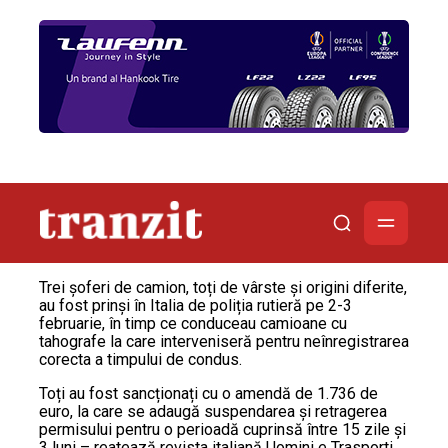
Trei șoferi de camion, toți de vârste și origini diferite,
au fost prinși în Italia de poliția rutieră pe 2-3
februarie, în timp ce conduceau camioane cu
tahografe la care interveniseră pentru neînregistrarea
corecta a timpului de condus.
Toți au fost sancționați cu o amendă de 1.736 de
euro, la care se adaugă suspendarea și retragerea
permisului pentru o perioadă cuprinsă între 15 zile și
3 luni – reatează revista italiană Uomini e Trasporti.