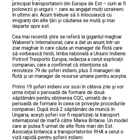
principal transportatorii din Europa de Est – cum ar fi
polonezii și ungurii – care au angajat mulți ucraineni
în ultimii ani. Acum trebuie să îi înlocuiască cu
imigranți din alte țări și căutarea se mută și mai
departe spre est.
Cea mai recentă știre se referă la gigantul maghiar
Waberer’s International, care a dat un anunț într-un
ziar maghiar în care căuta un manager de flotă care
să vorbească hindi, limba națională a Uniunii Indiene.
Potrivit Trasporto Europa, redacția a cerut explicații
companiei, care a confirmat că intenționa să
recruteze 79 de șoferi indieni, plus 3 manageri de
flotă și un manager de resurse umane pentru aceștia.
Primii 19 șoferi indieni vor sosi în câteva zile și vor
urma inițial o perioadă de formare de două
săptămâni pentru obținerea CQC, urmată de o
perioadă de formare în ceea ce privește procedurile
companiei. După încă 2 săptămâni de muncă în
Ungaria, acești șoferi vor fi repartizați la transport
internațional de marfă către Marea Britanie. Un model
care ar putea fi urmat de alte flote mari din Est.
Asociația britanică a transportatorilor RHA a cerut o
viză rapidă pentru șoferii indieni.