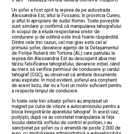
Un șofer a fost oprit la ieșirea de pe autostrada
Alessandria Est, altul la Fossano, în provincia Cuneo,
și altul în apropiere de sudul Romei. Toate poveștile
sunt similare și confirmă că manipularea tahografului
în scopul de a eluda respectarea orelor de
conducere și de odihnă este încă foarte răspândită.
Dintre cele trei cazuri, cel mai grav este cel al
primului șofer, deoarece agenții de la Detașamentul
de Poliție Rutieră din Tortona (AL) care patrulau la
ieșirea din Alessandria Est au descoperit abia mai
târziu falsificarea tahografului, deoarece inițial, când
au mers să verifice permisul de conducere și cardul
tahograf (CQC), au observat că ambele documente
erau expirate. În mod evident, șoferul era conștient
de acest lucru, dar nu a fost un motiv suficient pentru
a respecta timpul de conducere.
În toate cele trei situații șoferii au amplasat un
magnet pe cutia de viteze a autocamionului pentru a
bloca înregistrările aparatului tahograf. În acest caz,
polițiștii, după ce au constatat manipularea la fața
locului datorită softului de control al poliției, i-au
sancționat pe șoferi cu o amendă de peste 2.000 de
euro, cu imobilizarea administrativă a autovehiculului