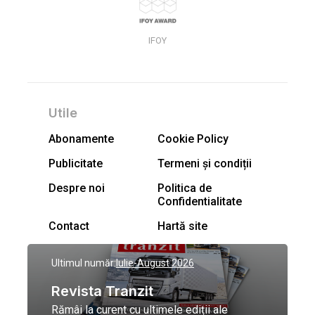
IFOY
Utile
Abonamente
Cookie Policy
Publicitate
Termeni și condiții
Despre noi
Politica de
Confidentialitate
Contact
Hartă site
Ultimul număr:
Iulie-August 2026
Revista Tranzit
Rămâi la curent cu ultimele ediții ale