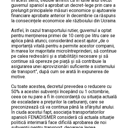
În acest sens, trebuie amintit că în iunie anul trecut
guvernul spaniol a aprobat un decret-lege prin care a
prelungit principalele măsuri economice și ajutoarele
financiare aprobate anterior în decembrie ca răspuns
la consecințele economice ale războiului din Ucraina.
Astfel, în cazul transportului rutier, guvernul a optat
pentru menținerea primei de 10 cenți pe litru care se
aplica până atunci, considerând acest ajutor „de o
importanță vitală pentru a permite acestor companii,
în marea lor majoritate microîntreprinderi, să continue
pe calea redresării și a stabilității necesare și să
continue să opereze pe piață și să contribuie la
asigurarea unei aprovizionări suficiente a sistemului
de transport”, după cum se arată în expunerea de
motive.
Cu toate acestea, decretul prevedea o reducere cu
50% a acestei subvenții începând cu 1 octombrie,
ceea ce nu pare a fi în concordanță cu situația actuală
de escaladare a prețurilor la carburanți, care se
preconizează că va continua până la sfârșitul anului.
În ciuda acestui fapt, asociaţia transportatorilor
spanioli FENADISMER consideră că actuala situație
politică interimară face dificilă aprobarea de noi
subvenții pentru transport, deoarece legea