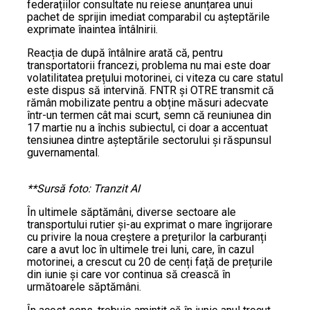
federațiilor consultate nu reiese anunțarea unui
pachet de sprijin imediat comparabil cu așteptările
exprimate înaintea întâlnirii.
Reacția de după întâlnire arată că, pentru
transportatorii francezi, problema nu mai este doar
volatilitatea prețului motorinei, ci viteza cu care statul
este dispus să intervină. FNTR și OTRE transmit că
rămân mobilizate pentru a obține măsuri adecvate
într-un termen cât mai scurt, semn că reuniunea din
17 martie nu a închis subiectul, ci doar a accentuat
tensiunea dintre așteptările sectorului și răspunsul
guvernamental.
**Sursă foto: Tranzit AI
În ultimele săptămâni, diverse sectoare ale
transportului rutier și-au exprimat o mare îngrijorare
cu privire la noua creștere a prețurilor la carburanți
care a avut loc în ultimele trei luni, care, în cazul
motorinei, a crescut cu 20 de cenți față de prețurile
din iunie și care vor continua să crească în
următoarele săptămâni.