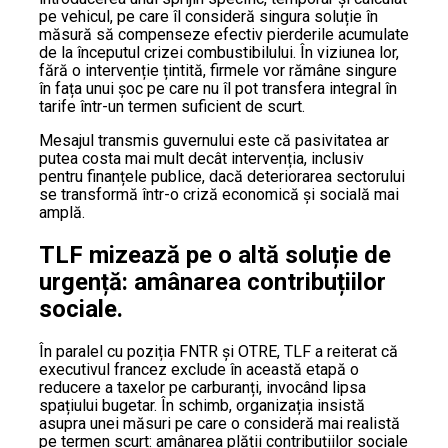
pe vehicul, pe care îl consideră singura soluție în
măsură să compenseze efectiv pierderile acumulate
de la începutul crizei combustibilului. În viziunea lor,
fără o intervenție țintită, firmele vor rămâne singure
în fața unui șoc pe care nu îl pot transfera integral în
tarife într-un termen suficient de scurt.
Mesajul transmis guvernului este că pasivitatea ar
putea costa mai mult decât intervenția, inclusiv
pentru finanțele publice, dacă deteriorarea sectorului
se transformă într-o criză economică și socială mai
amplă.
TLF mizează pe o altă soluție de
urgență: amânarea contribuțiilor
sociale.
În paralel cu poziția FNTR și OTRE, TLF a reiterat că
executivul francez exclude în această etapă o
reducere a taxelor pe carburanți, invocând lipsa
spațiului bugetar. În schimb, organizația insistă
asupra unei măsuri pe care o consideră mai realistă
pe termen scurt: amânarea plății contribuțiilor sociale