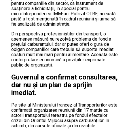
pentru companiile din sector, ca instrument de
susținere a lichidității, în special pentru
microîntreprinderi și IMM-uri. Potrivit OTRE, această
pistă a fost menționată în cadrul reuniunii și urma să
fie analizată de administrație.
Din perspectiva profesioniștilor din transport, o
asemenea măsură nu rezolvă problema de fond a
prețului carburantului, dar ar putea oferi o gură de
oxigen companiilor care trebuie să suporte imediat
costuri mult mai mari pentru alimentare. Aceasta este
o interpretare economică a pozițiilor exprimate
public de organizații.
Guvernul a confirmat consultarea,
dar nu și un plan de sprijin
imediat.
Pe site-ul Ministerului francez al Transporturilor este
confirmată organizarea reuniunii din 17 martie cu
actorii transportului terestru, pe fondul efectelor
crizei din Orientul Mijlociu asupra carburanților. În
schimb, din sursele oficiale și din reacțiile