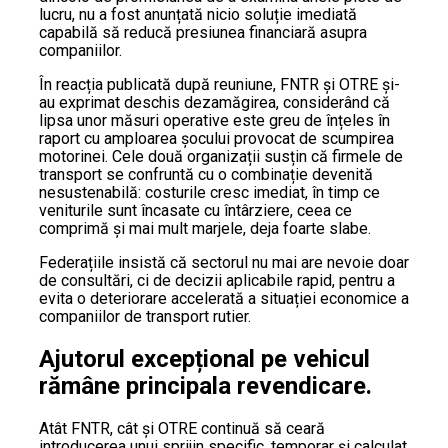
lucru, nu a fost anunțată nicio soluție imediată
capabilă să reducă presiunea financiară asupra
companiilor.
În reacția publicată după reuniune, FNTR și OTRE și-
au exprimat deschis dezamăgirea, considerând că
lipsa unor măsuri operative este greu de înțeles în
raport cu amploarea șocului provocat de scumpirea
motorinei. Cele două organizații susțin că firmele de
transport se confruntă cu o combinație devenită
nesustenabilă: costurile cresc imediat, în timp ce
veniturile sunt încasate cu întârziere, ceea ce
comprimă și mai mult marjele, deja foarte slabe.
Federațiile insistă că sectorul nu mai are nevoie doar
de consultări, ci de decizii aplicabile rapid, pentru a
evita o deteriorare accelerată a situației economice a
companiilor de transport rutier.
Ajutorul excepțional pe vehicul
rămâne principala revendicare.
Atât FNTR, cât și OTRE continuă să ceară
introducerea unui sprijin specific, temporar și calculat