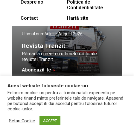
Despre noi
Politica de
Confidentialitate
Contact
Hartă site
Ultimul număr:
Iulie-August 2026
Revista Tranzit
Rămâi la curent cu ultimele ediții ale
revistei Tranzit
Abonează-te
Acest website foloseste cookie-uri
© Toate drepturile
Design by
High Contrast
Folosim cookie-uri pentru a-ti imbunatati experienta pe
rezervate Trafic Media
and development by
Neo
website tinand minte preferintele tale de navigare. Apasand
2026
Vision Technologies
pe butonul accept iti dai acordul pentru folosirea tuturor
cookie-urilor.
Setari Cookie
ACCEPT