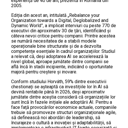
experiență de 40 de ani, prezentă în România din
2005.
Ediția din acest an, intitulată „Rebalance your
Organization towards a Digital, Deglobalized and
Dynamic World”, a implicat interviuri cu peste 770 de
executivi din aproximativ 30 de țări, identificând și
câteva nevoi critice pentru companii. Printre acestea
se numără necesitatea de a stabili modele
operaționale bine structurate și de a dezvolta
competențe esențiale în cadrul organizațiilor. Studiul
a relevat că, deși adoptarea AI se accelerează la
nivel global, aproape jumătate dintre companii se
află încă în stadii incipiente, indicând o oportunitate
majoră pentru creștere și inovare.
Conform studiului Horváth, 59% dintre executivii
chestionați se așteaptă ca investițiile lor în AI să
devină rentabile până în 2026, deși aproximativ
jumătate dintre aceștia consideră că organizațiile lor
sunt încă în fazele inițiale ale adoptării AI. Pentru a
face față provocărilor economice actuale, companiile
trebuie să promoveze structuri organizaționale agile,
să definească noi abordări de leadership, să
încurajeze o cultură a inovației și adaptabilității, să
implementeze o infrastructură IT foarte securizată și