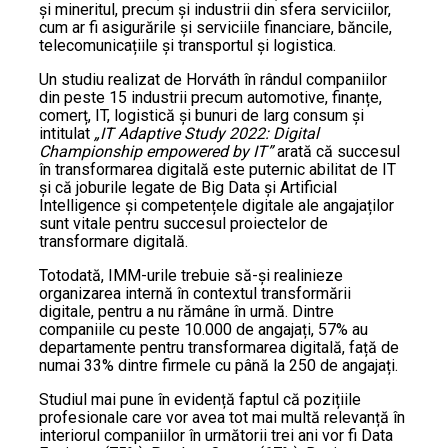
și mineritul, precum și industrii din sfera serviciilor,
cum ar fi asigurările și serviciile financiare, băncile,
telecomunicațiile și transportul și logistica.
Un studiu realizat de Horváth în rândul companiilor
din peste 15 industrii precum automotive, finanțe,
comerț, IT, logistică și bunuri de larg consum și
intitulat
„IT Adaptive Study 2022: Digital
Championship empowered by IT”
arată că succesul
în transformarea digitală este puternic abilitat de IT
și că joburile legate de Big Data și Artificial
Intelligence și competențele digitale ale angajaților
sunt vitale pentru succesul proiectelor de
transformare digitală.
Totodată, IMM-urile trebuie să-și realinieze
organizarea internă în contextul transformării
digitale, pentru a nu rămâne în urmă. Dintre
companiile cu peste 10.000 de angajați, 57% au
departamente pentru transformarea digitală, față de
numai 33% dintre firmele cu până la 250 de angajați.
Studiul mai pune în evidență faptul că pozițiile
profesionale care vor avea tot mai multă relevanță în
interiorul companiilor în următorii trei ani vor fi Data