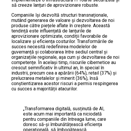
să creeze lanțuri de aprovizionare robuste.
Companiile își dezvoltă structuri transnaționale,
mutând generarea de valoare și dezvoltarea de noi
produse către piețele aflate în creștere. Această
tendință este influențată de lanțurile de
aprovizionare optimizate, condiții favorabile de
localizare și eficiența costurilor. Transformările de
succes necesită redefinirea modelelor de
guvernanță și colaborarea între sediul central și
organizațiile regionale, așa cum și dezvoltarea de noi
competențe. În același timp, riscurile cibernetice au
crescut semnificativ în ultimul an, în special în
industrii, precum cea a apărării (64%), retail (37%) și
prelucrarea metalelor și minerit (36%), însă
conștientizarea acestor riscuri a permis respingerea
cu succes a majorității atacurilor.
„Transformarea digitală, susținută de AI,
este acum mai importantă ca niciodată
pentru companiile din întreaga lume, care
doresc să-și îmbunătățească eficiența
operațională, să îmbogățească