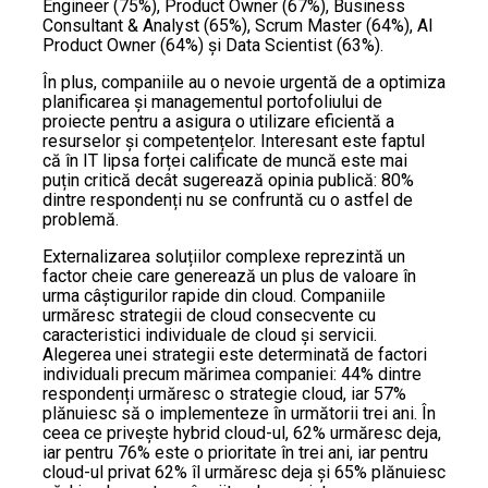
Engineer (75%), Product Owner (67%), Business
Consultant & Analyst (65%), Scrum Master (64%), AI
Product Owner (64%) și Data Scientist (63%).
În plus, companiile au o nevoie urgentă de a optimiza
planificarea și managementul portofoliului de
proiecte pentru a asigura o utilizare eficientă a
resurselor și competențelor. Interesant este faptul
că în IT lipsa forței calificate de muncă este mai
puțin critică decât sugerează opinia publică: 80%
dintre respondenți nu se confruntă cu o astfel de
problemă.
Externalizarea soluțiilor complexe reprezintă un
factor cheie care generează un plus de valoare în
urma câștigurilor rapide din cloud. Companiile
urmăresc strategii de cloud consecvente cu
caracteristici individuale de cloud și servicii.
Alegerea unei strategii este determinată de factori
individuali precum mărimea companiei: 44% dintre
respondenți urmăresc o strategie cloud, iar 57%
plănuiesc să o implementeze în următorii trei ani. În
ceea ce privește hybrid cloud-ul, 62% urmăresc deja,
iar pentru 76% este o prioritate în trei ani, iar pentru
cloud-ul privat 62% îl urmăresc deja și 65% plănuiesc