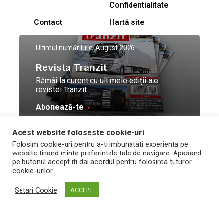
Confidentialitate
Contact
Hartă site
Ultimul număr:
Iulie-August 2026
Revista Tranzit
Rămâi la curent cu ultimele ediții ale
revistei Tranzit
Abonează-te
Acest website foloseste cookie-uri
© Toate drepturile
Design by
High Contrast
Folosim cookie-uri pentru a-ti imbunatati experienta pe
rezervate Trafic Media
and development by
Neo
website tinand minte preferintele tale de navigare. Apasand
2026
Vision Technologies
pe butonul accept iti dai acordul pentru folosirea tuturor
cookie-urilor.
Setari Cookie
ACCEPT