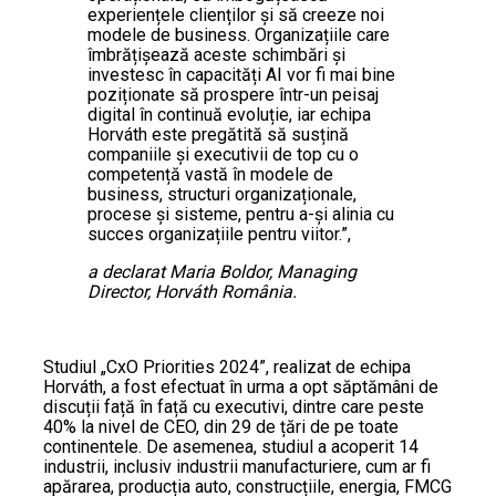
experiențele clienților și să creeze noi
modele de business. Organizațiile care
îmbrățișează aceste schimbări și
investesc în capacități AI vor fi mai bine
poziționate să prospere într-un peisaj
digital în continuă evoluție, iar echipa
Horváth este pregătită să susțină
companiile și executivii de top cu o
competență vastă în modele de
business, structuri organizaționale,
procese și sisteme, pentru a-și alinia cu
succes organizațiile pentru viitor.”,
a declarat Maria Boldor, Managing
Director, Horváth România.
Studiul „CxO Priorities 2024”, realizat de echipa
Horváth, a fost efectuat în urma a opt săptămâni de
discuții față în față cu executivi, dintre care peste
40% la nivel de CEO, din 29 de țări de pe toate
continentele. De asemenea, studiul a acoperit 14
industrii, inclusiv industrii manufacturiere, cum ar fi
apărarea, producția auto, construcțiile, energia, FMCG