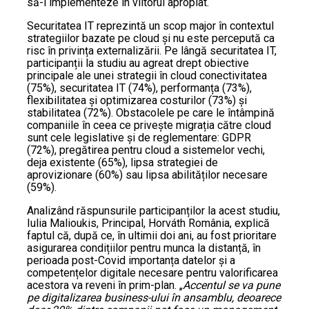
să-l implementeze în viitorul apropiat.
Securitatea IT reprezintă un scop major în contextul
strategiilor bazate pe cloud și nu este percepută ca
risc în privința externalizării. Pe lângă securitatea IT,
participanții la studiu au agreat drept obiective
principale ale unei strategii în cloud conectivitatea
(75%), securitatea IT (74%), performanța (73%),
flexibilitatea și optimizarea costurilor (73%) și
stabilitatea (72%). Obstacolele pe care le întâmpină
companiile în ceea ce privește migrația către cloud
sunt cele legislative și de reglementare: GDPR
(72%), pregătirea pentru cloud a sistemelor vechi,
deja existente (65%), lipsa strategiei de
aprovizionare (60%) sau lipsa abilităților necesare
(59%).
Analizând răspunsurile participanților la acest studiu,
Iulia Malioukis, Principal, Horváth România, explică
faptul că, după ce, în ultimii doi ani, au fost prioritare
asigurarea condițiilor pentru munca la distanță, în
perioada post-Covid importanța datelor și a
competențelor digitale necesare pentru valorificarea
acestora va reveni în prim-plan. „
Accentul se va pune
pe digitalizarea business-ului în ansamblu, deoarece