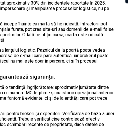
ntat aproximativ 30% din incidentele raportate în 2025.
 impersonare și manipularea proceselor logistice, nu pe
ă începe înainte ca marfa să fie ridicată. Infractorii pot
nțiale furate, pot crea site-uri sau domenii de e-mail false
sporturilor. Odată ce obțin cursa, marfa este ridicată
tă.
 lanțului logistic. Paznicul de la poartă poate vedea
resă de e-mail care pare autentică, iar brokerul poate
iscul nu mai este doar în parcare, ci și în procesul
 garantează siguranța.
ă o tendință îngrijorătoare: aproximativ jumătate dintre
ori cu numere MC legitime și cu istoric operațional anterior
irme fantomă evidente, ci și de la entități care pot trece
i pentru brokeri și expeditori. Verificarea de bază a unei
suficientă. Trebuie verificat cine controlează efectiv
loc schimbări recente de proprietate, dacă datele de