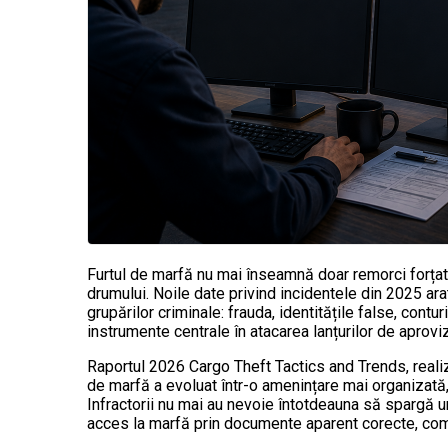
Furtul de marfă nu mai înseamnă doar remorci forța
drumului. Noile date privind incidentele din 2025 a
grupărilor criminale: frauda, identitățile false, contu
instrumente centrale în atacarea lanțurilor de aprovi
Raportul 2026 Cargo Theft Tactics and Trends, reali
de marfă a evoluat într-o amenințare mai organizată
Infractorii nu mai au nevoie întotdeauna să spargă un
acces la marfă prin documente aparent corecte, comun