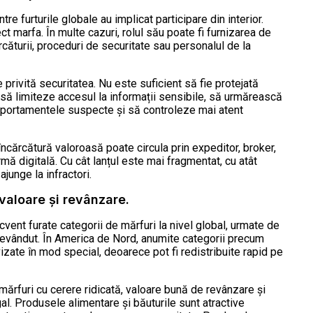
e furturile globale au implicat participare din interior.
 marfa. În multe cazuri, rolul său poate fi furnizarea de
rcăturii, proceduri de securitate sau personalul de la
 privită securitatea. Nu este suficient să fie protejată
 să limiteze accesul la informații sensibile, să urmărească
omportamentele suspecte și să controleze mai atent
încărcătură valoroasă poate circula prin expeditor, broker,
rmă digitală. Cu cât lanțul este mai fragmentat, cu atât
junge la infractori.
 valoare și revânzare.
cvent furate categorii de mărfuri la nivel global, urmate de
 revândut. În America de Nord, anumite categorii precum
izate în mod special, deoarece pot fi redistribuite rapid pe
 mărfuri cu cerere ridicată, valoare bună de revânzare și
legal. Produsele alimentare și băuturile sunt atractive