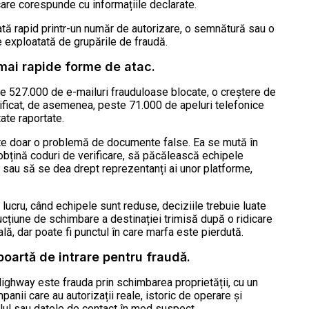
rcare corespunde cu informațiile declarate.
erată rapid printr-un număr de autorizare, o semnătură sau o
 exploatată de grupările de fraudă.
 mai rapide forme de atac.
te 527.000 de e-mailuri frauduloase blocate, o creștere de
ificat, de asemenea, peste 71.000 de apeluri telefonice
tate raportate.
ste doar o problemă de documente false. Ea se mută în
 obțină coduri de verificare, să păcălească echipele
re sau să se dea drept reprezentanți ai unor platforme,
lucru, când echipele sunt reduse, deciziile trebuie luate
strucțiune de schimbare a destinației trimisă după o ridicare
ă, dar poate fi punctul în care marfa este pierdută.
poartă de intrare pentru fraudă.
Highway este frauda prin schimbarea proprietății, cu un
i care au autorizații reale, istoric de operare și
olul sau datele de contact în mod suspect.