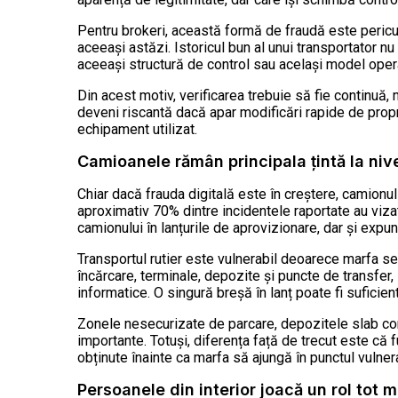
Pentru brokeri, această formă de fraudă este pericul
aceeași astăzi. Istoricul bun al unui transportator 
aceeași structură de control sau același model opera
Din acest motiv, verificarea trebuie să fie continuă
deveni riscantă dacă apar modificări rapide de propr
echipament utilizat.
Camioanele rămân principala țintă la nive
Chiar dacă frauda digitală este în creștere, camionul 
aproximativ 70% dintre incidentele raportate au vizat
camionului în lanțurile de aprovizionare, dar și expun
Transportul rutier este vulnerabil deoarece marfa se
încărcare, terminale, depozite și puncte de transfer
informatice. O singură breșă în lanț poate fi suficien
Zonele nesecurizate de parcare, depozitele slab con
importante. Totuși, diferența față de trecut este că fu
obținute înainte ca marfa să ajungă în punctul vulnera
Persoanele din interior joacă un rol tot m