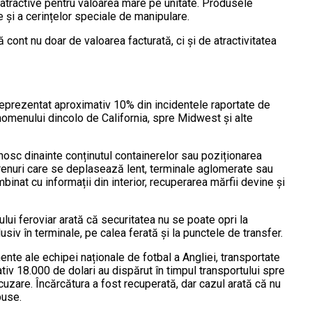
 atractive pentru valoarea mare pe unitate. Produsele
e și a cerințelor speciale de manipulare.
ă cont nu doar de valoarea facturată, ci și de atractivitatea
au reprezentat aproximativ 10% din incidentele raportate de
nomenului dincolo de California, spre Midwest și alte
nosc dinainte conținutul containerelor sau poziționarea
 trenuri care se deplasează lent, terminale aglomerate sau
binat cu informații din interior, recuperarea mărfii devine și
ului feroviar arată că securitatea nu se poate opri la
usiv în terminale, pe calea ferată și la punctele de transfer.
nte ale echipei naționale de fotbal a Angliei, transportate
tiv 18.000 de dolari au dispărut în timpul transportului spre
acuzare. Încărcătura a fost recuperată, dar cazul arată că nu
puse.