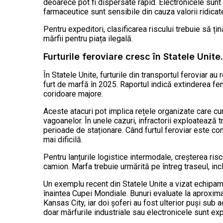
deoarece pot fi dispersate rapid. Electronicele sunt
farmaceutice sunt sensibile din cauza valorii ridicat
Pentru expeditori, clasificarea riscului trebuie să țin
mărfii pentru piața ilegală.
Furturile feroviare cresc în Statele Unite.
În Statele Unite, furturile din transportul feroviar 
furt de marfă în 2025. Raportul indică extinderea fe
coridoare majore.
Aceste atacuri pot implica rețele organizate care cu
vagoanelor. În unele cazuri, infractorii exploatează
perioade de staționare. Când furtul feroviar este com
mai dificilă.
Pentru lanțurile logistice intermodale, creșterea risc
camion. Marfa trebuie urmărită pe întreg traseul, incl
Un exemplu recent din Statele Unite a vizat echipame
înaintea Cupei Mondiale. Bunuri evaluate la aproxima
Kansas City, iar doi șoferi au fost ulterior puși sub 
doar mărfurile industriale sau electronicele sunt ex