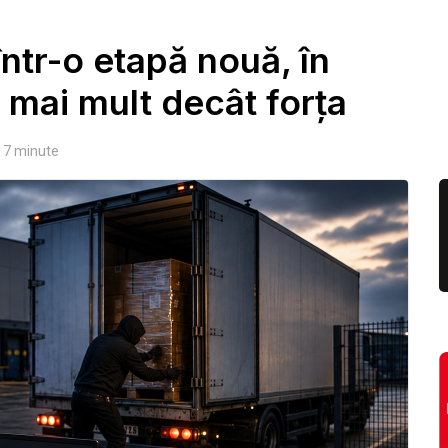
într-o etapă nouă, în
 mai mult decât forța
7
minute