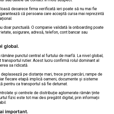
oasă deoarece firma verificată ieri poate să nu mai fie
nu garantează că persoana care acceptă cursa mai reprezintă
țional.
, nu doar punctuală. O companie validată la onboarding poate
ietate, asigurare, adresă, telefon, cont bancar sau
l global.
rămâne punctul central al furtului de marfă. La nivel global,
 transportul rutier. Acest lucru confirmă rolul dominant al
erea sa ridicată.
 deplasează pe distanțe mari, trece prin parcări, rampe de
, iar fiecare etapă implică oameni, documente și sisteme
tă pentru ca transportul să fie deturnat.
trolate și centrele de distribuție aglomerate rămân ținte
rtul fizic este tot mai des pregătit digital, prin informații
bil.
ai important.