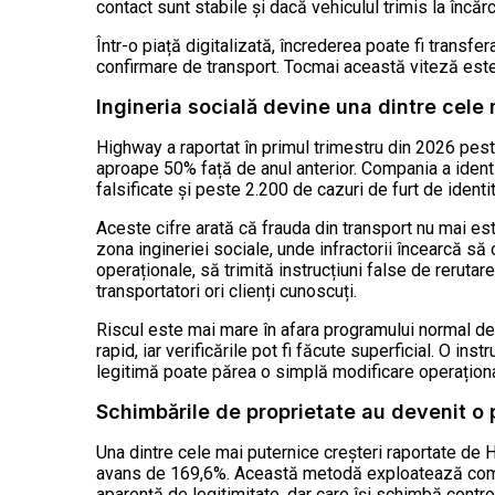
contact sunt stabile și dacă vehiculul trimis la încă
Într-o piață digitalizată, încrederea poate fi transf
confirmare de transport. Tocmai această viteză este
Ingineria socială devine una dintre cele
Highway a raportat în primul trimestru din 2026 pes
aproape 50% față de anul anterior. Compania a ident
falsificate și peste 2.200 de cazuri de furt de identi
Aceste cifre arată că frauda din transport nu mai e
zona ingineriei sociale, unde infractorii încearcă să
operaționale, să trimită instrucțiuni false de reruta
transportatori ori clienți cunoscuți.
Riscul este mai mare în afara programului normal de 
rapid, iar verificările pot fi făcute superficial. O in
legitimă poate părea o simplă modificare operațional
Schimbările de proprietate au devenit o 
Una dintre cele mai puternice creșteri raportate de 
avans de 169,6%. Această metodă exploatează compani
aparență de legitimitate, dar care își schimbă contr