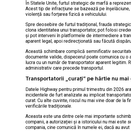
În Statele Unite, furtul strategic de marfă a repreze
Acest tip de infracțiune se bazează pe înșelăciune,
violență sau forțarea fizică a vehiculului.
Spre deosebire de furtul tradițional, frauda strategic
clona identitatea unui transportator, pot folosi crede
și pot interveni în platformele de intermediere a tran
aparent legal, apoi redirecționată sau făcută dispăru
Această schimbare complică semnificativ securitatea
documente valide, dispecerul poate comunica cu o ad
lucra cu un număr de transportator aparent legitim. R
administrativ care precede transportul.
Transportatorii „curați” pe hârtie nu mai
Datele Highway pentru primul trimestru din 2026 arat
incidentele de furt analizate au implicat transportat
curat. Cu alte cuvinte, riscul nu mai vine doar de la f
verificările tradiționale.
Aceasta este una dintre cele mai importante schimbăr
companii, a autorizației și a istoricului nu mai este 
compania, cine comunică în numele ei, dacă au avut 