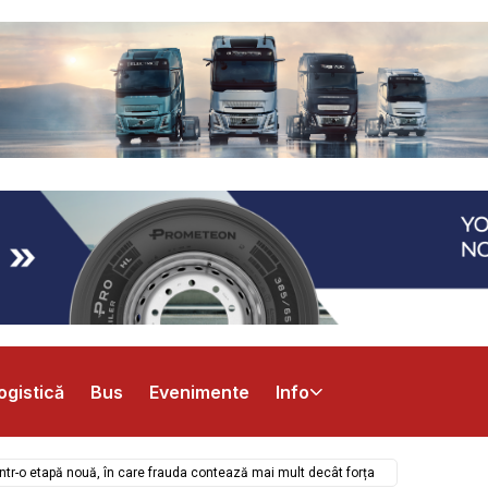
ogistică
Bus
Evenimente
Info
 într-o etapă nouă, în care frauda contează mai mult decât forța