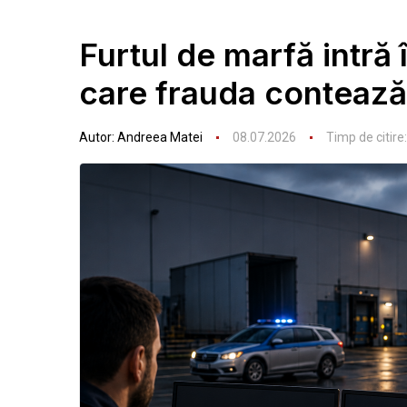
Furtul de marfă intră 
care frauda contează
Autor:
Andreea Matei
08.07.2026
Timp de citire: