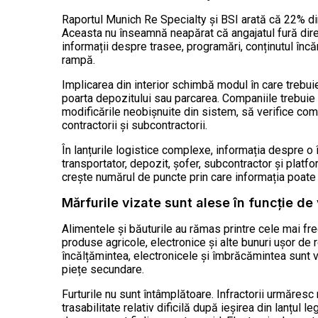
Raportul Munich Re Specialty și BSI arată că 22% dintr
Aceasta nu înseamnă neapărat că angajatul fură direct
informații despre trasee, programări, conținutul încă
rampă.
Implicarea din interior schimbă modul în care trebuie
poarta depozitului sau parcarea. Companiile trebuie
modificările neobișnuite din sistem, să verifice c
contractorii și subcontractorii.
În lanțurile logistice complexe, informația despre o 
transportator, depozit, șofer, subcontractor și platfo
crește numărul de puncte prin care informația poate a
Mărfurile vizate sunt alese în funcție de
Alimentele și băuturile au rămas printre cele mai fre
produse agricole, electronice și alte bunuri ușor de
încălțămintea, electronicele și îmbrăcămintea sunt v
piețe secundare.
Furturile nu sunt întâmplătoare. Infractorii urmăresc
trasabilitate relativ dificilă după ieșirea din lanțul 