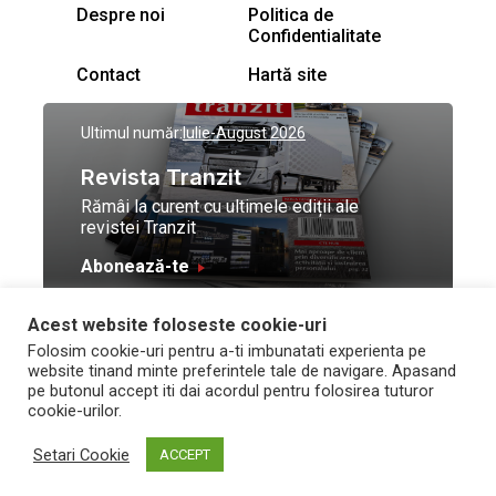
Despre noi
Politica de
Confidentialitate
Contact
Hartă site
Ultimul număr:
Iulie-August 2026
Revista Tranzit
Rămâi la curent cu ultimele ediții ale
revistei Tranzit
Abonează-te
Acest website foloseste cookie-uri
© Toate drepturile
Design by
High Contrast
Folosim cookie-uri pentru a-ti imbunatati experienta pe
rezervate Trafic Media
and development by
Neo
website tinand minte preferintele tale de navigare. Apasand
2026
Vision Technologies
pe butonul accept iti dai acordul pentru folosirea tuturor
cookie-urilor.
Setari Cookie
ACCEPT