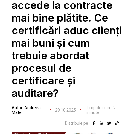
accede la contracte
mai bine plătite. Ce
certificări aduc clienţi
mai buni şi cum
trebuie abordat
procesul de
certificare şi
auditare?
Autor:
Andreea
Timp de citire:
2
29.10.2025
Matei
minute
Distribuie pe