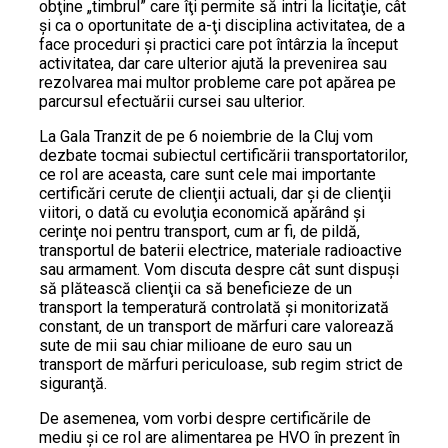
obţine „timbrul” care îţi permite să intri la licitaţie, cât
şi ca o oportunitate de a-ţi disciplina activitatea, de a
face proceduri şi practici care pot întârzia la început
activitatea, dar care ulterior ajută la prevenirea sau
rezolvarea mai multor probleme care pot apărea pe
parcursul efectuării cursei sau ulterior.
La Gala Tranzit de pe 6 noiembrie de la Cluj vom
dezbate tocmai subiectul certificării transportatorilor,
ce rol are aceasta, care sunt cele mai importante
certificări cerute de clienţii actuali, dar şi de clienţii
viitori, o dată cu evoluţia economică apărând şi
cerinţe noi pentru transport, cum ar fi, de pildă,
transportul de baterii electrice, materiale radioactive
sau armament. Vom discuta despre cât sunt dispuşi
să plătească clienţii ca să beneficieze de un
transport la temperatură controlată şi monitorizată
constant, de un transport de mărfuri care valorează
sute de mii sau chiar milioane de euro sau un
transport de mărfuri periculoase, sub regim strict de
siguranţă.
De asemenea, vom vorbi despre certificările de
mediu şi ce rol are alimentarea pe HVO în prezent în