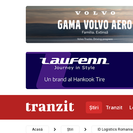
Știri
Tranzit
L
Abonamente
Publicitate
Contact
Acasă
Știri
ID Logistics Romania 