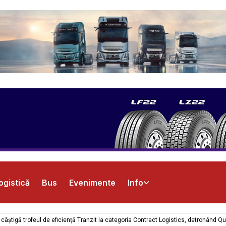
ogistică
Bus
Evenimente
Info
câştigă trofeul de eficienţă Tranzit la categoria Contract Logistics, detronând 