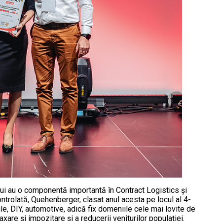
ui au o componentă importantă în Contract Logistics şi
trolată, Quehenberger, clasat anul acesta pe locul al 4-
ile, DIY, automotive, adică fix domeniile cele mai lovite de
xare şi impozitare şi a reducerii veniturilor populaţiei.