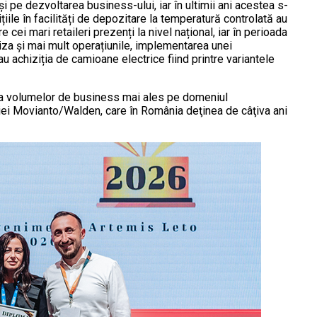
pe dezvoltarea business-ului, iar în ultimii ani acestea s-
ițiile în facilități de depozitare la temperatură controlată au
e cei mari retaileri prezenți la nivel național, iar în perioada
iza și mai mult operațiunile, implementarea unei
achiziția de camioane electrice fiind printre variantele
e a volumelor de business mai ales pe domeniul
niei Movianto/Walden, care în România deţinea de câţiva ani