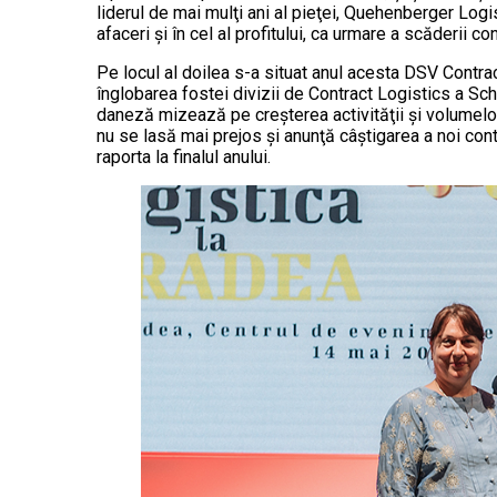
liderul de mai mulţi ani al pieţei, Quehenberger Logis
afaceri şi în cel al profitului, ca urmare a scăderii
Pe locul al doilea s-a situat anul acesta DSV Contra
înglobarea fostei divizii de Contract Logistics a Sc
daneză mizează pe creşterea activităţii şi volumelor,
nu se lasă mai prejos şi anunţă câştigarea a noi cont
raporta la finalul anului.