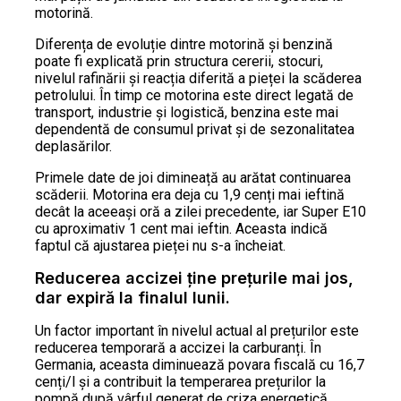
motorină.
Diferența de evoluție dintre motorină și benzină
poate fi explicată prin structura cererii, stocuri,
nivelul rafinării și reacția diferită a pieței la scăderea
petrolului. În timp ce motorina este direct legată de
transport, industrie și logistică, benzina este mai
dependentă de consumul privat și de sezonalitatea
deplasărilor.
Primele date de joi dimineață au arătat continuarea
scăderii. Motorina era deja cu 1,9 cenți mai ieftină
decât la aceeași oră a zilei precedente, iar Super E10
cu aproximativ 1 cent mai ieftin. Aceasta indică
faptul că ajustarea pieței nu s-a încheiat.
Reducerea accizei ține prețurile mai jos,
dar expiră la finalul lunii.
Un factor important în nivelul actual al prețurilor este
reducerea temporară a accizei la carburanți. În
Germania, aceasta diminuează povara fiscală cu 16,7
cenți/l și a contribuit la temperarea prețurilor la
pompă după vârful generat de criza energetică.