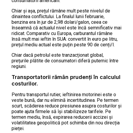
consumatorii americani.
Chiar și așa, prețul rămâne mult peste nivelul de
dinaintea conflictului. La finalul lunii februarie,
benzina era în jur de 2,98 dolari/galon, ceea ce
înseamnă că actualul nivel este încă semnificativ mai
ridicat. Comparativ cu Europa, carburantul rămâne
însă mult mai ieftin în SUA: convertit în euro pe litru,
prețul mediu actual este puțin peste 90 de cenți/l.
Chiar dacă petrolul este tranzacționat global,
prețurile plătite de consumatori diferă puternic între
regiuni.
Transportatorii rămân prudenți în calculul
costurilor.
Pentru transportul rutier, ieftinirea motorinei este o
veste bună, dar nu elimină incertitudinea. Pe termen
scurt, scăderea reduce presiunea asupra costurilor și
poate ajuta firmele să își stabilizeze tarifele. Pe
termen mediu, însă, expirarea reducerii accizei și
volatilitatea geopolitică pot schimba din nou direcția
pieței.