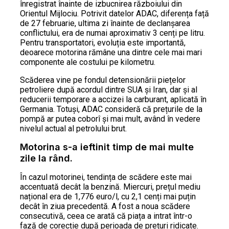
înregistrat înainte de izbucnirea războiului din
Orientul Mijlociu. Potrivit datelor ADAC, diferența față
de 27 februarie, ultima zi înainte de declanșarea
conflictului, era de numai aproximativ 3 cenți pe litru.
Pentru transportatori, evoluția este importantă,
deoarece motorina rămâne una dintre cele mai mari
componente ale costului pe kilometru.
Scăderea vine pe fondul detensionării piețelor
petroliere după acordul dintre SUA și Iran, dar și al
reducerii temporare a accizei la carburant, aplicată în
Germania. Totuși, ADAC consideră că prețurile de la
pompă ar putea coborî și mai mult, având în vedere
nivelul actual al petrolului brut.
Motorina s-a ieftinit timp de mai multe
zile la rând.
În cazul motorinei, tendința de scădere este mai
accentuată decât la benzină. Miercuri, prețul mediu
național era de 1,776 euro/l, cu 2,1 cenți mai puțin
decât în ziua precedentă. A fost a noua scădere
consecutivă, ceea ce arată că piața a intrat într-o
fază de corecție după perioada de prețuri ridicate.