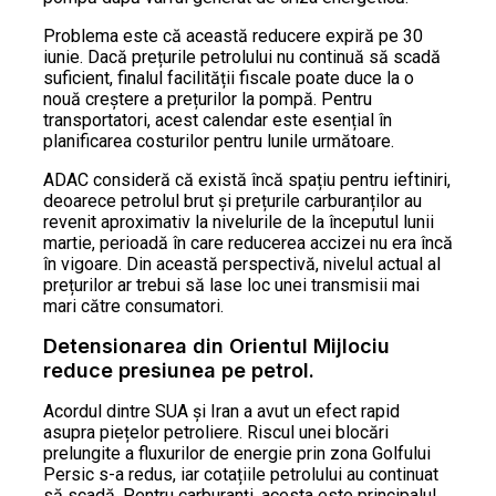
Problema este că această reducere expiră pe 30
iunie. Dacă prețurile petrolului nu continuă să scadă
suficient, finalul facilității fiscale poate duce la o
nouă creștere a prețurilor la pompă. Pentru
transportatori, acest calendar este esențial în
planificarea costurilor pentru lunile următoare.
ADAC consideră că există încă spațiu pentru ieftiniri,
deoarece petrolul brut și prețurile carburanților au
revenit aproximativ la nivelurile de la începutul lunii
martie, perioadă în care reducerea accizei nu era încă
în vigoare. Din această perspectivă, nivelul actual al
prețurilor ar trebui să lase loc unei transmisii mai
mari către consumatori.
Detensionarea din Orientul Mijlociu
reduce presiunea pe petrol.
Acordul dintre SUA și Iran a avut un efect rapid
asupra piețelor petroliere. Riscul unei blocări
prelungite a fluxurilor de energie prin zona Golfului
Persic s-a redus, iar cotațiile petrolului au continuat
să scadă. Pentru carburanți, acesta este principalul