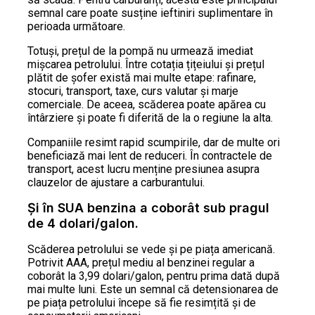
semnal care poate susține ieftiniri suplimentare în
perioada următoare.
Totuși, prețul de la pompă nu urmează imediat
mișcarea petrolului. Între cotația țițeiului și prețul
plătit de șofer există mai multe etape: rafinare,
stocuri, transport, taxe, curs valutar și marje
comerciale. De aceea, scăderea poate apărea cu
întârziere și poate fi diferită de la o regiune la alta.
Companiile resimt rapid scumpirile, dar de multe ori
beneficiază mai lent de reduceri. În contractele de
transport, acest lucru menține presiunea asupra
clauzelor de ajustare a carburantului.
Și în SUA benzina a coborât sub pragul
de 4 dolari/galon.
Scăderea petrolului se vede și pe piața americană.
Potrivit AAA, prețul mediu al benzinei regular a
coborât la 3,99 dolari/galon, pentru prima dată după
mai multe luni. Este un semnal că detensionarea de
pe piața petrolului începe să fie resimțită și de