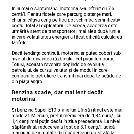
În numai o săptămână, motorina s-a ieftinit cu 7,6
cenți/l. Pentru flotele care parcurg distanțe mari,
chiar și câțiva cenți pe litru pot schimba semnificativ
costul total al exploatării. De aceea, scăderea este
urmărită atent de transportatori, mai ales după lunile
în care volatilitatea energiei a făcut dificilă calcularea
tarifelor.
Dacă tendința continuă, motorina ar putea coborî sub
nivelul de dinaintea războiului, cel puțin temporar.
Totuși, această revenire depinde de evoluția
petrolului, de cursul valutar și de modul în care
companiile petroliere transmit mai departe scăderile
din piața angro.
Benzina scade, dar mai lent decât
motorina.
Și benzina Super E10 s-a ieftinit, însă ritmul este mai
moderat. Miercuri, prețul mediu era de 1,84 euro/l, cu
1,4 cenți mai puțin decât în ziua precedentă. La nivel
săptămânal, reducerea a fost de 3,1 cenți/l, adică
mai puțin de jumătate din scăderea înregistrată la