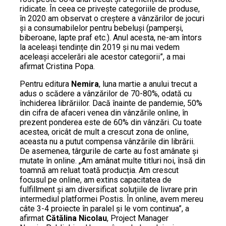
ridicate. În ceea ce privește categoriile de produse,
în 2020 am observat o creștere a vânzărilor de jocuri
și a consumabilelor pentru bebeluși (pamperși,
biberoane, lapte praf etc.). Anul acesta, ne-am întors
la aceleași tendințe din 2019 și nu mai vedem
aceleași accelerări ale acestor categorii”, a mai
afirmat Cristina Popa.
Pentru editura
Nemira
, luna martie a anului trecut a
adus o scădere a vânzărilor de 70-80%, odată cu
închiderea librăriilor. Dacă înainte de pandemie, 50%
din cifra de afaceri venea din vânzările online, în
prezent ponderea este de 60% din vânzări. Cu toate
acestea, oricât de mult a crescut zona de online,
aceasta nu a putut compensa vânzările din librării.
De asemenea, târgurile de carte au fost amânate și
mutate în online. „Am amânat multe titluri noi, însă din
toamnă am reluat toată producția. Am crescut
focusul pe online, am extins capacitatea de
fulfillment și am diversificat soluțiile de livrare prin
intermediul platformei Postis. În online, avem mereu
câte 3-4 proiecte în paralel și le vom continua”, a
afirmat
Cătălina Nicolau
, Project Manager