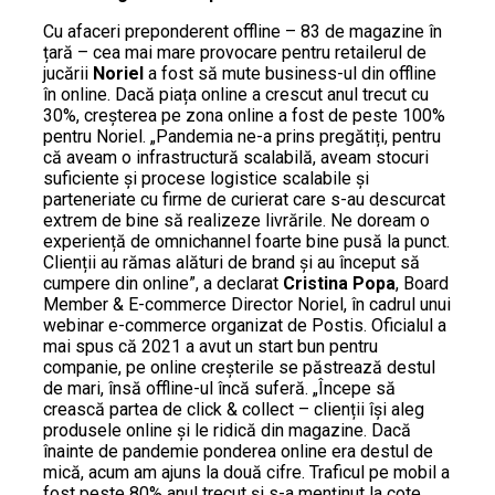
Cu afaceri preponderent offline – 83 de magazine în
țară – cea mai mare provocare pentru retailerul de
jucării
Noriel
a fost să mute business-ul din offline
în online. Dacă piața online a crescut anul trecut cu
30%, creșterea pe zona online a fost de peste 100%
pentru Noriel. „Pandemia ne-a prins pregătiți, pentru
că aveam o infrastructură scalabilă, aveam stocuri
suficiente și procese logistice scalabile și
parteneriate cu firme de curierat care s-au descurcat
extrem de bine să realizeze livrările. Ne doream o
experiență de omnichannel foarte bine pusă la punct.
Clienții au rămas alături de brand și au început să
cumpere din online”, a declarat
Cristina Popa
, Board
Member & E-commerce Director Noriel, în cadrul unui
webinar e-commerce organizat de Postis. Oficialul a
mai spus că 2021 a avut un start bun pentru
companie, pe online creșterile se păstrează destul
de mari, însă offline-ul încă suferă. „Începe să
crească partea de click & collect – clienții își aleg
produsele online și le ridică din magazine. Dacă
înainte de pandemie ponderea online era destul de
mică, acum am ajuns la două cifre. Traficul pe mobil a
fost peste 80% anul trecut și s-a menținut la cote