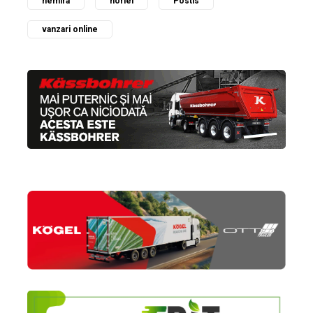
nemira
noriel
Postis
vanzari online