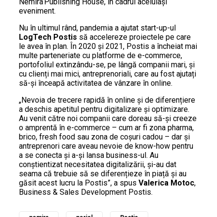
Nemira Publishing House, în cadrul aceluiași
eveniment.
Nu în ultimul rând, pandemia a ajutat start-up-ul
LogTech Postis
să accelereze proiectele pe care
le avea în plan. În 2020 și 2021, Postis a încheiat mai
multe parteneriate cu platforme de e-commerce,
portofoliul extinzându-se, pe lângă companii mari, și
cu clienți mai mici, antreprenoriali, care au fost ajutați
să-și înceapă activitatea de vânzare în online.
„Nevoia de trecere rapidă în online și de diferențiere
a deschis apetitul pentru digitalizare și optimizare.
Au venit către noi companii care doreau să-și creeze
o amprentă în e-commerce – cum ar fi zona pharma,
brico, fresh food sau zona de coșuri cadou – dar și
antreprenori care aveau nevoie de know-how pentru
a se conecta și a-și lansa business-ul. Au
conștientizat necesitatea digitalizării, și-au dat
seama că trebuie să se diferențieze în piață și au
găsit acest lucru la Postis”, a spus
Valerica Motoc
,
Business & Sales Development Postis.