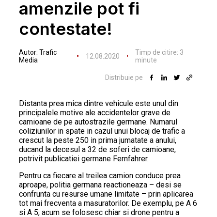
amenzile pot fi
contestate!
Autor:
Trafic
Timp de citire:
3
12.08.2020
Media
minute
Distribuie pe
Distanta prea mica dintre vehicule este unul din
principalele motive ale accidentelor grave de
camioane de pe autostrazile germane. Numarul
coliziunilor in spate in cazul unui blocaj de trafic a
crescut la peste 250 in prima jumatate a anului,
ducand la decesul a 32 de soferi de camioane,
potrivit publicatiei germane Fernfahrer.
Pentru ca fiecare al treilea camion conduce prea
aproape, politia germana reactioneaza – desi se
confrunta cu resurse umane limitate – prin aplicarea
tot mai frecventa a masuratorilor. De exemplu, pe A 6
si A 5, acum se folosesc chiar si drone pentru a