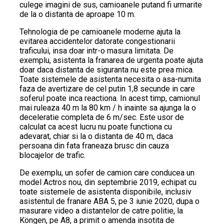
culege imagini de sus, camioanele putand fi urmarite
de la o distanta de aproape 10 m.
Tehnologia de pe camioanele moderne ajuta la
evitarea accidentelor datorate congestionarii
traficului, insa doar intr-o masura limitata. De
exemplu, asistenta la franarea de urgenta poate ajuta
doar daca distanta de siguranta nu este prea mica.
Toate sistemele de asistenta necesita o asa-numita
faza de avertizare de cel putin 1,8 secunde in care
soferul poate inca reactiona. In acest timp, camionul
mai ruleaza 40 m la 80 km / h inainte sa ajunga la o
deceleratie completa de 6 m/sec. Este usor de
calculat ca acest lucru nu poate functiona cu
adevarat, chiar si la o distanta de 40 m, daca
persoana din fata franeaza brusc din cauza
blocajelor de trafic.
De exemplu, un sofer de camion care conducea un
model Actros nou, din septembrie 2019, echipat cu
toate sistemele de asistenta disponibile, inclusiv
asistentul de franare ABA 5, pe 3 iunie 2020, dupa o
masurare video a distantelor de catre politie, la
Köngen, pe A8, a primit o amenda insotita de