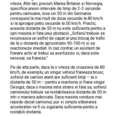
viteza. Alte tari, precum Marea Britanie si Norvegia,
specifica uneori intervale de timp de 2-3 secunde
pentru camioane, insa cei 50 m din Germania
corespund la mai mult de doua secunde la 80 km/h
si la aproape patru secunde la 50 km/h. Practic,
aceasta distanta de 50 m nu este suficienta pentru a
opri masina in fata unui obstacol. „Soferul trebuie sa
recunoasca un astfel de capat al unui blocaj de trafic
de la o distanta de aproximativ 90-100 m si sa
reactioneze imediat. In caz contrar, un asistent de
franare activ ar trebui sa avertizeze si, daca este
necesar, sa franeze.”
Pe de alta parte, daca la o viteza de croaziera de 80
km/h, de exemplu, un singur vehicul franeaza brusc,
soferul de camion atent are suficient timp – la o
distanta de 50 m – pentru a reactiona si frana singur.
Desigur, daca o masina intra strans in fata sa, soferul
camionului trebuie sa restabileasca distanta de 50 m
intr-o maniera adecvata. Daca masina conduce mai
repede decat camionul, pur si simplu eliberarea
acceleratiei va fi cu siguranta suficienta pentru a
restabili distanta.