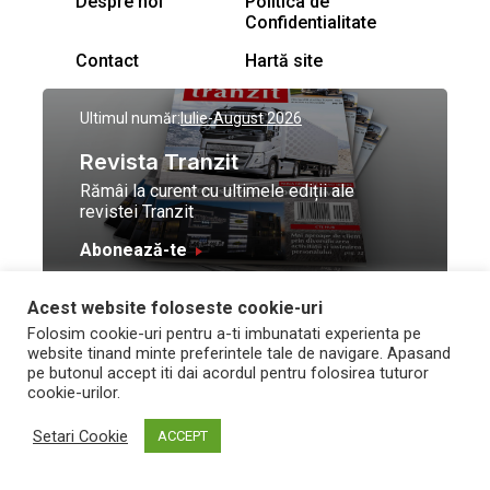
Despre noi
Politica de
Confidentialitate
Contact
Hartă site
Ultimul număr:
Iulie-August 2026
Revista Tranzit
Rămâi la curent cu ultimele ediții ale
revistei Tranzit
Abonează-te
Acest website foloseste cookie-uri
© Toate drepturile
Design by
High Contrast
Folosim cookie-uri pentru a-ti imbunatati experienta pe
rezervate Trafic Media
and development by
Neo
website tinand minte preferintele tale de navigare. Apasand
2026
Vision Technologies
pe butonul accept iti dai acordul pentru folosirea tuturor
cookie-urilor.
Setari Cookie
ACCEPT