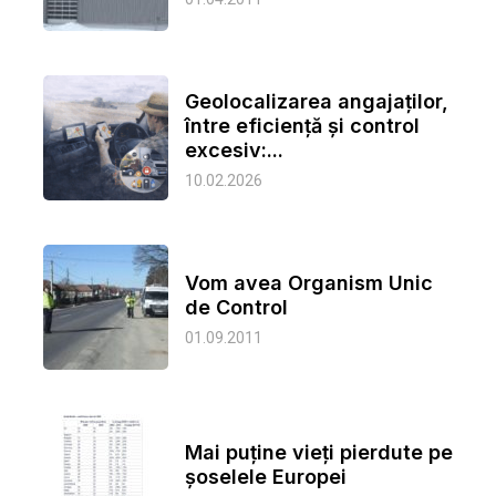
Geolocalizarea angajaților,
între eficiență și control
excesiv:...
10.02.2026
Vom avea Organism Unic
de Control
01.09.2011
Mai puține vieți pierdute pe
șoselele Europei