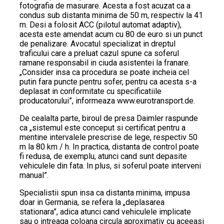
fotografia de masurare. Acesta a fost acuzat ca a
condus sub distanta minima de 50 m, respectiv la 41
m. Desi a folosit ACC (pilotul automat adaptiv),
acesta este amendat acum cu 80 de euro si un punct
de penalizare. Avocatul specializat in dreptul
traficului care a preluat cazul spune ca soferul
ramane responsabil in ciuda asistentei la franare.
„Consider insa ca procedura se poate incheia cel
putin fara puncte pentru sofer, pentru ca acesta s-a
deplasat in conformitate cu specificatiile
producatorului”, informeaza www.eurotransport.de.
De cealalta parte, biroul de presa Daimler raspunde
ca „sistemul este conceput si certificat pentru a
mentine intervalele prescrise de lege, respectiv 50
m la 80 km / h. In practica, distanta de control poate
fi redusa, de exemplu, atunci cand sunt depasite
vehiculele din fata. In plus, si soferul poate interveni
manual”.
Specialistii spun insa ca distanta minima, impusa
doar in Germania, se refera la „deplasarea
stationara”, adica atunci cand vehiculele implicate
sau o intreaga coloana circula aproximativ cu aceeasi