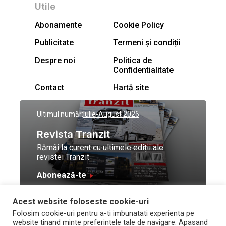
Utile
Abonamente
Cookie Policy
Publicitate
Termeni și condiții
Despre noi
Politica de
Confidentialitate
Contact
Hartă site
Ultimul număr:
Iulie-August 2026
Revista Tranzit
Rămâi la curent cu ultimele ediții ale
revistei Tranzit
Abonează-te
Acest website foloseste cookie-uri
© Toate drepturile
Design by
High Contrast
Folosim cookie-uri pentru a-ti imbunatati experienta pe
rezervate Trafic Media
and development by
Neo
website tinand minte preferintele tale de navigare. Apasand
2026
Vision Technologies