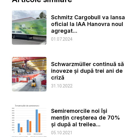
Schmitz Cargobull va lansa
oficial la IAA Hanovra noul
agregat...
01.07.2024
Schwarzmüller continuă să
inoveze și după trei ani de
criză
31.10.2022
Semiremorcile noi își
mențin creșterea de 70%
și după al treilea...
05.10.2021