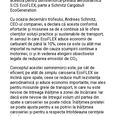
aceasta pentru semiremorca-prelată aerodinamică
S.CS EcoFLEX, parte a Schmitz Cargobull
EcoGeneration.
Cu ocazia decernării trofeului, Andreas Schmitz,
CEO-ul companiei, a declara că acesta conformă
eforturile și misiunea sa de a continua să le ofere
clienților soluții practice și sustenabile de transport,
în sensul în care EcoFLEX aduce economii de
carburant de până la 10%, ceea ce este cu atât mai
importat nu numai din cauza scumpirii continue a
motorinei, ci și în vederea atingerii obiectivelor
legate de reducerea emisiilor de CO
.
2
Conceptul acestei semiremorci este, pe cât de
eficient, pe atât de simplu: caroseria EcoFLEX se
înclină spre spate, ceea ce reduce mult rezistența
aerodinamică și aduce economii importante, mai ales
pentru misiunile grele de transport, în care nu este
nevoie de întreaga înălțime a zonei de încărcare. Iar
dacă este nevoie de întregul volum util partea din
spate a caroseriei se poate ridica. Înălțimea prelatei
se poate ajusta pentru a se potrivi la înălțimea
caroseriei și pentru a respecta întotdeauna cerințele