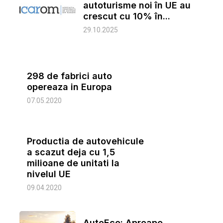
autoturisme noi în UE au
crescut cu 10% în...
29.10.2025
298 de fabrici auto
opereaza in Europa
07.05.2020
Productia de autovehicule
a scazut deja cu 1,5
milioane de unitati la
nivelul UE
09.04.2020
AutoEco: Aproape