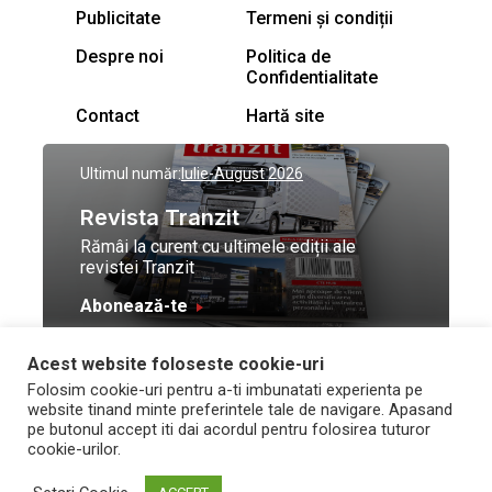
Publicitate
Termeni și condiții
Despre noi
Politica de
Confidentialitate
Contact
Hartă site
Ultimul număr:
Iulie-August 2026
Revista Tranzit
Rămâi la curent cu ultimele ediții ale
revistei Tranzit
Abonează-te
Acest website foloseste cookie-uri
© Toate drepturile
Design by
High Contrast
Folosim cookie-uri pentru a-ti imbunatati experienta pe
rezervate Trafic Media
and development by
Neo
website tinand minte preferintele tale de navigare. Apasand
2026
Vision Technologies
pe butonul accept iti dai acordul pentru folosirea tuturor
cookie-urilor.