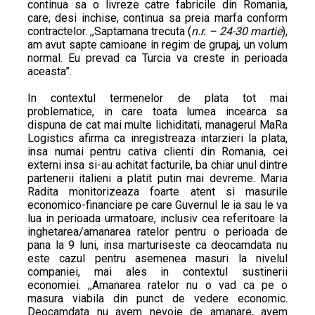
continua sa o livreze catre fabricile din Romania,
care, desi inchise, continua sa preia marfa conform
contractelor. ,,Saptamana trecuta (
n.r. – 24-30 martie
),
am avut sapte camioane in regim de grupaj, un volum
normal. Eu prevad ca Turcia va creste in perioada
aceasta”.
In contextul termenelor de plata tot mai
problematice, in care toata lumea incearca sa
dispuna de cat mai multe lichiditati, managerul MaRa
Logistics afirma ca inregistreaza intarzieri la plata,
insa numai pentru cativa clienti din Romania, cei
externi insa si-au achitat facturile, ba chiar unul dintre
partenerii italieni a platit putin mai devreme. Maria
Radita monitorizeaza foarte atent si masurile
economico-financiare pe care Guvernul le ia sau le va
lua in perioada urmatoare, inclusiv cea referitoare la
inghetarea/amanarea ratelor pentru o perioada de
pana la 9 luni, insa marturiseste ca deocamdata nu
este cazul pentru asemenea masuri la nivelul
companiei, mai ales in contextul sustinerii
economiei. ,,Amanarea ratelor nu o vad ca pe o
masura viabila din punct de vedere economic.
Deocamdata nu avem nevoie de amanare, avem