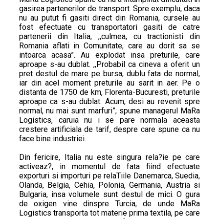
gasirea partenerilor de transport. Spre exemplu, daca
nu au putut fi gasiti direct din Romania, cursele au
fost efectuate cu transportatori gasiti de catre
partenerii din Italia, ,,culmea, cu tractionisti din
Romania aflati in Comunitate, care au dorit sa se
intoarca acasa”. Au explodat insa preturile, care
aproape s-au dublat. ,,Probabil ca cineva a oferit un
pret destul de mare pe bursa, dublu fata de normal,
iar din acel moment preturile au sarit in aer. Pe o
distanta de 1750 de km, Florenta-Bucuresti, preturile
aproape ca s-au dublat. Acum, desi au revenit spre
normal, nu mai sunt marfuri”, spune managerul MaRa
Logistics, caruia nu i se pare normala aceasta
crestere artificiala de tarif, despre care spune ca nu
face bine industriei.
Din fericire, Italia nu este singura rela?ie pe care
activeaz?, in momentul de fata fiind efectuate
exporturi si importuri pe relaTiile Danemarca, Suedia,
Olanda, Belgia, Cehia, Polonia, Germania, Austria si
Bulgaria, insa volumele sunt destul de mici. O gura
de oxigen vine dinspre Turcia, de unde MaRa
Logistics transporta tot materie prima textila, pe care