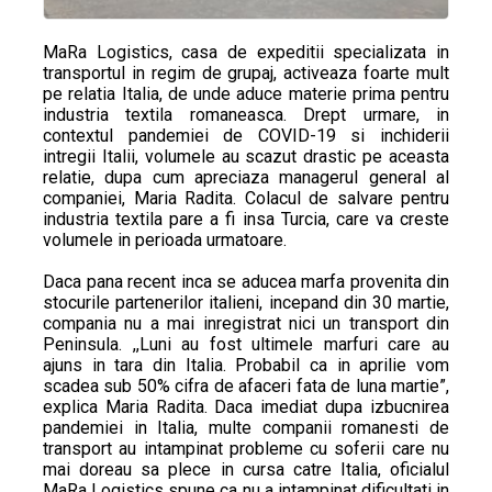
MaRa Logistics, casa de expeditii specializata in
transportul in regim de grupaj, activeaza foarte mult
pe relatia Italia, de unde aduce materie prima pentru
industria textila romaneasca. Drept urmare, in
contextul pandemiei de COVID-19 si inchiderii
intregii Italii, volumele au scazut drastic pe aceasta
relatie, dupa cum apreciaza managerul general al
companiei, Maria Radita. Colacul de salvare pentru
industria textila pare a fi insa Turcia, care va creste
volumele in perioada urmatoare.
Daca pana recent inca se aducea marfa provenita din
stocurile partenerilor italieni, incepand din 30 martie,
compania nu a mai inregistrat nici un transport din
Peninsula. ,,Luni au fost ultimele marfuri care au
ajuns in tara din Italia. Probabil ca in aprilie vom
scadea sub 50% cifra de afaceri fata de luna martie”,
explica Maria Radita. Daca imediat dupa izbucnirea
pandemiei in Italia, multe companii romanesti de
transport au intampinat probleme cu soferii care nu
mai doreau sa plece in cursa catre Italia, oficialul
MaRa Logistics spune ca nu a intampinat dificultati in