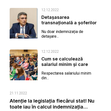
12.12.2022
Detașasarea
transnațională a șoferilor
– între controalele...
Nu doar indemnizația de
detașare...
12.12.2022
Cum se calculează
salariul minim și care
este rolul indemnizației
Respectarea salariului minim
de...
din...
21.11.2022
Atenţie la legislaţia fiecărui stat! Nu
toate iau în calcul indemnizaţia...