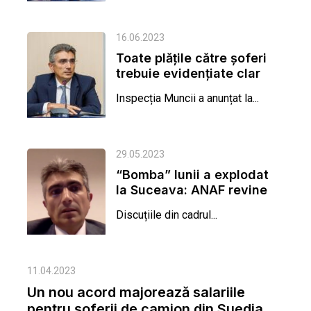
16.06.2023
Toate plățile către șoferi
trebuie evidențiate clar
Inspecția Muncii a anunțat la...
29.05.2023
“Bomba” lunii a explodat
la Suceava: ANAF revine
pe impozitarea...
Discuțiile din cadrul...
11.04.2023
Un nou acord majorează salariile
pentru șoferii de camion din Suedia