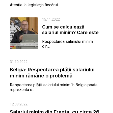
Atenţie la legislaţia fiecărui...
15.11.2022
Cum se calculează
salariul minim? Care este
rolul indemnizaţiei de
Respectarea salariului minim
detaşare?
din...
31.10.2022
Belgia: Respectarea plăţii salariului
minim rămâne o problemă
Respectarea plăţii salariului minim în Belgia poate
reprezenta o...
12.08.2022
Salariul minim din Franța, cu circa 26