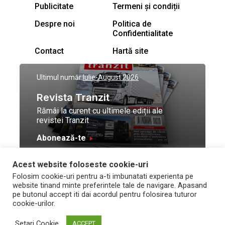
Publicitate
Termeni și condiții
Despre noi
Politica de
Confidentialitate
Contact
Hartă site
Ultimul număr:
Iulie-August 2026
Revista Tranzit
Rămâi la curent cu ultimele ediții ale
revistei Tranzit
Abonează-te
Acest website foloseste cookie-uri
© Toate drepturile
Design by
High Contrast
Folosim cookie-uri pentru a-ti imbunatati experienta pe
rezervate Trafic Media
and development by
Neo
website tinand minte preferintele tale de navigare. Apasand
2026
Vision Technologies
pe butonul accept iti dai acordul pentru folosirea tuturor
cookie-urilor.
Setari Cookie
ACCEPT