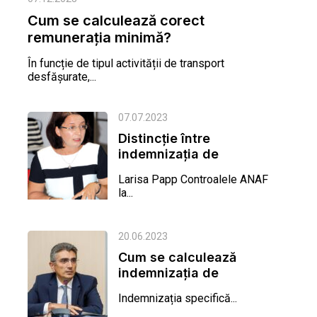
Cum se calculează corect
remunerația minimă?
În funcție de tipul activității de transport
desfășurate,...
07.07.2023
Distincție între
indemnizația de
detașare și banii pentru
Larisa Papp Controalele ANAF
transport,...
la...
20.06.2023
Cum se calculează
indemnizația de
detașare?
Indemnizația specifică...