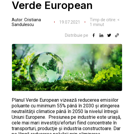
Verde European
Autor:
Cristiana
Timp de citire:
<
19.07.2021
Sandulescu
1
minut
Distribuie pe
Planul Verde European vizează reducerea emisiilor
poluante cu minimum 55% până în 2030 şi atingerea
neutralităţii climatice până în 2050 la nivelul întregii
Uniuni Europene. Presiunea pe industrie este uriaşă,
cele mai mari investiţii/eforturi fiind concentrate în
transporturi, producţie şi industria constructoare. Dar