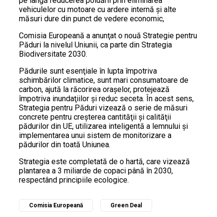
pe lângă reducerea poluării prin eliminarea
vehiculelor cu motoare cu ardere internă şi alte
măsuri dure din punct de vedere economic,
Comisia Europeană a anunţat o nouă Strategie pentru
Păduri la nivelul Uniunii, ca parte din Strategia
Biodiversitate 2030.
Pădurile sunt esenţiale în lupta împotriva
schimbărilor climatice, sunt mari consumatoare de
carbon, ajută la răcorirea oraşelor, protejează
împotriva inundaţiilor şi reduc seceta. În acest sens,
Strategia pentru Păduri vizează o serie de măsuri
concrete pentru creşterea cantităţii şi calităţii
pădurilor din UE, utilizarea inteligentă a lemnului şi
implementarea unui sistem de monitorizare a
pădurilor din toată Uniunea.
Strategia este completată de o hartă, care vizează
plantarea a 3 miliarde de copaci până în 2030,
respectând principiile ecologice.
Comisia Europeană
Green Deal