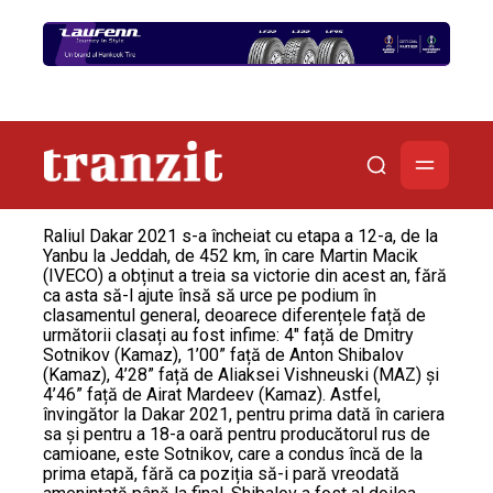
Raliul Dakar 2021 s-a încheiat cu etapa a 12-a, de la
Yanbu la Jeddah, de 452 km, în care Martin Macik
(IVECO) a obținut a treia sa victorie din acest an, fără
ca asta să-l ajute însă să urce pe podium în
clasamentul general, deoarece diferențele față de
următorii clasați au fost infime: 4″ față de Dmitry
Sotnikov (Kamaz), 1’00” față de Anton Shibalov
(Kamaz), 4’28” față de Aliaksei Vishneuski (MAZ) și
4’46” față de Airat Mardeev (Kamaz). Astfel,
învingător la Dakar 2021, pentru prima dată în cariera
sa și pentru a 18-a oară pentru producătorul rus de
camioane, este Sotnikov, care a condus încă de la
prima etapă, fără ca poziția să-i pară vreodată