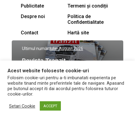
Publicitate
Termeni și condiții
Despre noi
Politica de
Confidentialitate
Contact
Hartă site
Ultimul număr:
Iulie-August 2026
Revista Tranzit
Rămâi la curent cu ultimele ediții ale
Acest website foloseste cookie-uri
revistei Tranzit
Folosim cookie-uri pentru a-ti imbunatati experienta pe
website tinand minte preferintele tale de navigare. Apasand
Abonează-te
pe butonul accept iti dai acordul pentru folosirea tuturor
cookie-urilor.
© Toate drepturile
Design by
High Contrast
Setari Cookie
ACCEPT
rezervate Trafic Media
and development by
Neo
2026
Vision Technologies