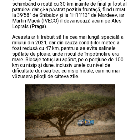
schimbând o roată cu 30 km înainte de final și fost al
patrulea, dar și-a păstrat poziția fruntașă, fiind urmat
la 39’58” de Shibalov și la 1H11’13” de Mardeev, iar
Martin Macik (IVECO) îl devansează acum pe Ales
Loprais (Praga).
Aceasta ar fi trebuit să fie cea mai lungă specială a
raliului din 2021, dar din cauza condițiilor meteo a
fost redusă cu 47 km, pentru a se evita salinele
spălate de ploaie, unde riscul de împotmolire era
mare. Blocaje totuși au apărut, pe o porțiune de 100
km cu nisip și dune, inclusiv unele cu nivel de
dificultate doi sau trei, cu nisip moale, cum nu mai
văzuseră piloții de câteva zile.