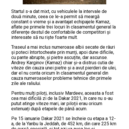
Startul s-a dat mixt, cu vehiculele la intervale de
două minute, ceea ce le-a permit să meargă
constant o vreme și a avantajat echipajele Kamaz,
aflate pe primele trei locuri în clasamentul general la
diferențe destul de confortabile de competitori și
interesate să nu riște foarte mult.
Traseul a mai inclus numeroase albii secate de râuri
și poteci întortocheate prin munți, apoi dune dificile,
cu pante abrupte, și pietre ascuțite, dar ascunse.
Andrey Karginov (Kamaz) chiar și-a distrus cutia de
viteze din cauza unei pietre și a avut pierderi de ulei,
dar el nu conta oricum în clasamentul general din
cauza numeroaselor probleme tehnice din primele
zile ale raliului.
Pentru mulți piloți, inclusiv Mardeev, aceasta a fost
cea mai dificilă zi de la Dakar 2021, în care nu s-au
putut atinge viteze mari, iar piloții erau oricum
extenuați după etapele de până acum.
Pe 15 ianuarie Dakar 2021 se încheie cu etapa a 12-
a, de la Yanbu la Jeddah, de 452 km, din care 225 km
de cursă specială, și tot azi va avea loc și