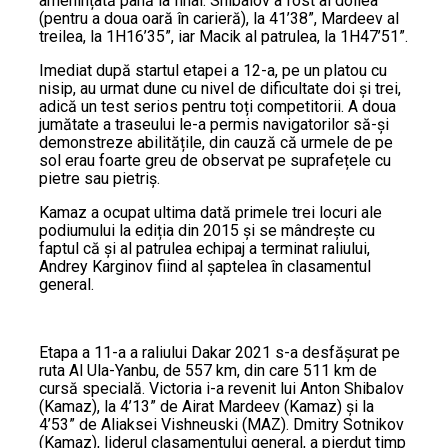
amenințată până la final. Shibalov a fost al doilea
(pentru a doua oară în carieră), la 41’38”, Mardeev al
treilea, la 1H16’35”, iar Macik al patrulea, la 1H47’51”.
Imediat după startul etapei a 12-a, pe un platou cu
nisip, au urmat dune cu nivel de dificultate doi și trei,
adică un test serios pentru toți competitorii. A doua
jumătate a traseului le-a permis navigatorilor să-și
demonstreze abilitățile, din cauză că urmele de pe
sol erau foarte greu de observat pe suprafețele cu
pietre sau pietriș.
Kamaz a ocupat ultima dată primele trei locuri ale
podiumului la ediția din 2015 și se mândrește cu
faptul că și al patrulea echipaj a terminat raliului,
Andrey Karginov fiind al șaptelea în clasamentul
general.
Etapa a 11-a a raliului Dakar 2021 s-a desfășurat pe
ruta Al Ula-Yanbu, de 557 km, din care 511 km de
cursă specială. Victoria i-a revenit lui Anton Shibalov
(Kamaz), la 4’13” de Airat Mardeev (Kamaz) și la
4’53” de Aliaksei Vishneuski (MAZ). Dmitry Sotnikov
(Kamaz), liderul clasamentului general, a pierdut timp