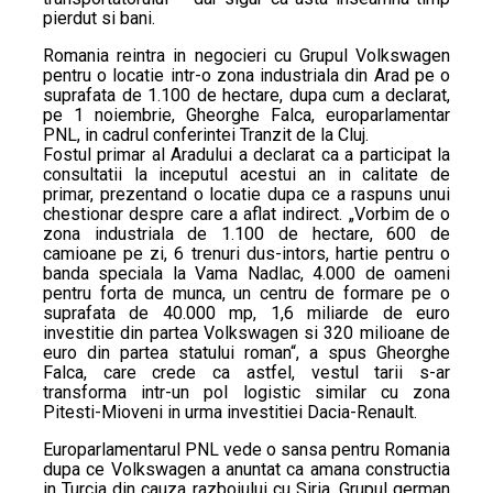
pierdut si bani.
Romania reintra in negocieri cu Grupul Volkswagen
pentru o locatie intr-o zona industriala din Arad pe o
suprafata de 1.100 de hectare, dupa cum a declarat,
pe 1 noiembrie, Gheorghe Falca, europarlamentar
PNL, in cadrul conferintei Tranzit de la Cluj.
Fostul primar al Aradului a declarat ca a participat la
consultatii la inceputul acestui an in calitate de
primar, prezentand o locatie dupa ce a raspuns unui
chestionar despre care a aflat indirect. „Vorbim de o
zona industriala de 1.100 de hectare, 600 de
camioane pe zi, 6 trenuri dus-intors, hartie pentru o
banda speciala la Vama Nadlac, 4.000 de oameni
pentru forta de munca, un centru de formare pe o
suprafata de 40.000 mp, 1,6 miliarde de euro
investitie din partea Volkswagen si 320 milioane de
euro din partea statului roman“, a spus Gheorghe
Falca, care crede ca astfel, vestul tarii s-ar
transforma intr-un pol logistic similar cu zona
Pitesti-Mioveni in urma investitiei Dacia-Renault.
Europarlamentarul PNL vede o sansa pentru Romania
dupa ce Volkswagen a anuntat ca amana constructia
in Turcia din cauza razboiului cu Siria. Grupul german