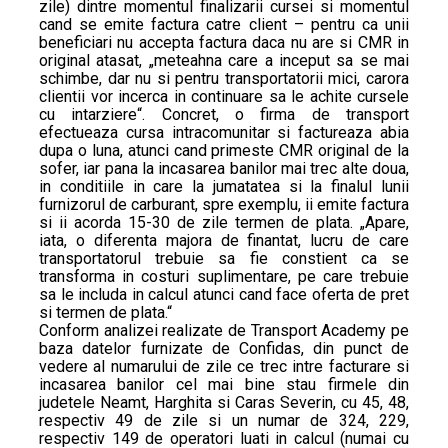
zile) dintre momentul finalizarii cursei si momentul
cand se emite factura catre client – pentru ca unii
beneficiari nu accepta factura daca nu are si CMR in
original atasat, „meteahna care a inceput sa se mai
schimbe, dar nu si pentru transportatorii mici, carora
clientii vor incerca in continuare sa le achite cursele
cu intarziere“. Concret, o firma de transport
efectueaza cursa intracomunitar si factureaza abia
dupa o luna, atunci cand primeste CMR original de la
sofer, iar pana la incasarea banilor mai trec alte doua,
in conditiile in care la jumatatea si la finalul lunii
furnizorul de carburant, spre exemplu, ii emite factura
si ii acorda 15-30 de zile termen de plata. „Apare,
iata, o diferenta majora de finantat, lucru de care
transportatorul trebuie sa fie constient ca se
transforma in costuri suplimentare, pe care trebuie
sa le includa in calcul atunci cand face oferta de pret
si termen de plata.“
Conform analizei realizate de Transport Academy pe
baza datelor furnizate de Confidas, din punct de
vedere al numarului de zile ce trec intre facturare si
incasarea banilor cel mai bine stau firmele din
judetele Neamt, Harghita si Caras Severin, cu 45, 48,
respectiv 49 de zile si un numar de 324, 229,
respectiv 149 de operatori luati in calcul (numai cu