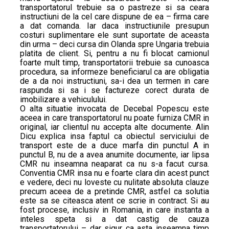
transportatorul trebuie sa o pastreze si sa ceara
instructiuni de la cel care dispune de ea – firma care
a dat comanda. Iar daca instructiunile presupun
costuri suplimentare ele sunt suportate de aceasta
din urma – deci cursa din Olanda spre Ungaria trebuia
platita de client. Si, pentru a nu fi blocat camionul
foarte mult timp, transportatorii trebuie sa cunoasca
procedura, sa informeze beneficiarul ca are obligatia
de a da noi instructiuni, sa-i dea un termen in care
raspunda si sa i se factureze corect durata de
imobilizare a vehiculului.
O alta situatie invocata de Decebal Popescu este
aceea in care transportatorul nu poate furniza CMR in
original, iar clientul nu accepta alte documente. Alin
Dicu explica insa faptul ca obiectul serviciului de
transport este de a duce marfa din punctul A in
punctul B, nu de a avea anumite documente, iar lipsa
CMR nu inseamna neaparat ca nu s-a facut cursa.
Conventia CMR insa nu e foarte clara din acest punct
e vedere, deci nu loveste cu nulitate absoluta clauze
precum aceea de a pretinde CMR, astfel ca solutia
este sa se citeasca atent ce scrie in contract. Si au
fost procese, inclusiv in Romania, in care instanta a
inteles speta si a dat castig de cauza
transportatorului – dar sigur ca asta inseamna timp