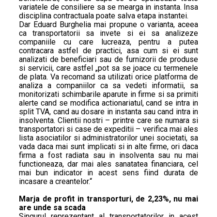
variatele de consiliere sa se mearga in instanta. Insa
disciplina contractuala poate salva etapa instantei.
Dar Eduard Burghelia mai propune o varianta, aceea
ca transportatorii sa invete si ei sa analizeze
companiile cu care lucreaza, pentru a putea
contracara astfel de practici, asa cum si ei sunt
analizati de beneficiari sau de furnizorii de produse
si servicii, care astfel „pot sa se joace cu termenele
de plata. Va recomand sa utilizati orice platforma de
analiza a companiilor ca sa vedeti informatii, sa
monitorizati schimbarile aparute in firme si sa primiti
alerte cand se modifica actionariatul, cand se intra in
split TVA, cand au dosare in instanta sau cand intra in
insolventa. Clientii nostri – printre care se numara si
transportatori si case de expeditii – verifica mai ales
lista asociatilor si administratorilor unei societati, sa
vada daca mai sunt implicati si in alte firme, ori daca
firma a fost radiata sau in insolventa sau nu mai
functioneaza, dar mai ales sanatatea financiara, cel
mai bun indicator in acest sens fiind durata de
incasare a creantelor.“
Marja de profit in transporturi, de 2,23%, nu mai
are unde sa scada
Singurul reprezentant al transportatorilor in acest