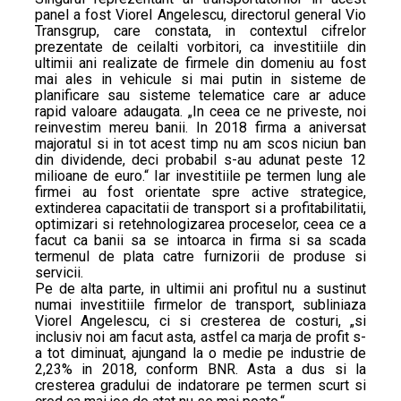
panel a fost Viorel Angelescu, directorul general Vio
Transgrup, care constata, in contextul cifrelor
prezentate de ceilalti vorbitori, ca investitiile din
ultimii ani realizate de firmele din domeniu au fost
mai ales in vehicule si mai putin in sisteme de
planificare sau sisteme telematice care ar aduce
rapid valoare adaugata. „In ceea ce ne priveste, noi
reinvestim mereu banii. In 2018 firma a aniversat
majoratul si in tot acest timp nu am scos niciun ban
din dividende, deci probabil s-au adunat peste 12
milioane de euro.“ Iar investitiile pe termen lung ale
firmei au fost orientate spre active strategice,
extinderea capacitatii de transport si a profitabilitatii,
optimizari si retehnologizarea proceselor, ceea ce a
facut ca banii sa se intoarca in firma si sa scada
termenul de plata catre furnizorii de produse si
servicii.
Pe de alta parte, in ultimii ani profitul nu a sustinut
numai investitiile firmelor de transport, subliniaza
Viorel Angelescu, ci si cresterea de costuri, „si
inclusiv noi am facut asta, astfel ca marja de profit s-
a tot diminuat, ajungand la o medie pe industrie de
2,23% in 2018, conform BNR. Asta a dus si la
cresterea gradului de indatorare pe termen scurt si