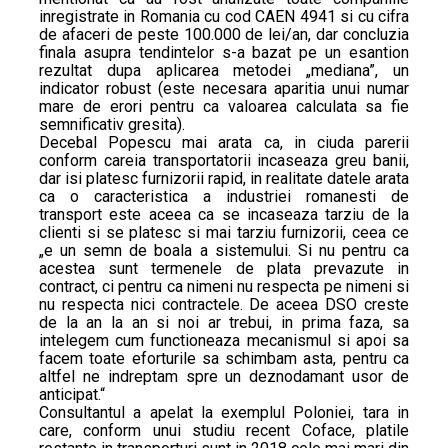
inregistrate in Romania cu cod CAEN 4941 si cu cifra
de afaceri de peste 100.000 de lei/an, dar concluzia
finala asupra tendintelor s-a bazat pe un esantion
rezultat dupa aplicarea metodei „mediana”, un
indicator robust (este necesara aparitia unui numar
mare de erori pentru ca valoarea calculata sa fie
semnificativ gresita).
Decebal Popescu mai arata ca, in ciuda parerii
conform careia transportatorii incaseaza greu banii,
dar isi platesc furnizorii rapid, in realitate datele arata
ca o caracteristica a industriei romanesti de
transport este aceea ca se incaseaza tarziu de la
clienti si se platesc si mai tarziu furnizorii, ceea ce
„e un semn de boala a sistemului. Si nu pentru ca
acestea sunt termenele de plata prevazute in
contract, ci pentru ca nimeni nu respecta pe nimeni si
nu respecta nici contractele. De aceea DSO creste
de la an la an si noi ar trebui, in prima faza, sa
intelegem cum functioneaza mecanismul si apoi sa
facem toate eforturile sa schimbam asta, pentru ca
altfel ne indreptam spre un deznodamant usor de
anticipat.“
Consultantul a apelat la exemplul Poloniei, tara in
care, conform unui studiu recent Coface, platile