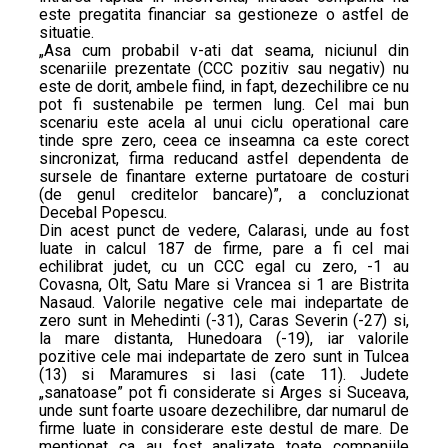
este pregatita financiar sa gestioneze o astfel de
situatie.
„Asa cum probabil v-ati dat seama, niciunul din
scenariile prezentate (CCC pozitiv sau negativ) nu
este de dorit, ambele fiind, in fapt, dezechilibre ce nu
pot fi sustenabile pe termen lung. Cel mai bun
scenariu este acela al unui ciclu operational care
tinde spre zero, ceea ce inseamna ca este corect
sincronizat, firma reducand astfel dependenta de
sursele de finantare externe purtatoare de costuri
(de genul creditelor bancare)”, a concluzionat
Decebal Popescu.
Din acest punct de vedere, Calarasi, unde au fost
luate in calcul 187 de firme, pare a fi cel mai
echilibrat judet, cu un CCC egal cu zero, -1 au
Covasna, Olt, Satu Mare si Vrancea si 1 are Bistrita
Nasaud. Valorile negative cele mai indepartate de
zero sunt in Mehedinti (-31), Caras Severin (-27) si,
la mare distanta, Hunedoara (-19), iar valorile
pozitive cele mai indepartate de zero sunt in Tulcea
(13) si Maramures si Iasi (cate 11). Judete
„sanatoase” pot fi considerate si Arges si Suceava,
unde sunt foarte usoare dezechilibre, dar numarul de
firme luate in considerare este destul de mare. De
mentionat ca au fost analizate toate companiile