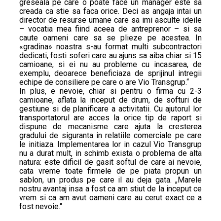
greseala pe care o poate face un manager este sa
creada ca stie sa faca orice. Deci as angaja intai un
director de resurse umane care sa imi asculte ideile
– vocatia mea fiind aceea de antreprenor – si sa
caute oameni care sa se plieze pe acestea. In
«gradina» noastra s-au format multi subcontractori
dedicati, fosti soferi care au ajuns sa aiba chiar si 15
camioane, si ei nu au probleme cu incasarea, de
exemplu, deoarece beneficiaza de sprijinul intregii
echipe de consiliere pe care o are Vio Transgrup.“
In plus, e nevoie, chiar si pentru o firma cu 2-3
camioane, aflata la inceput de drum, de softuri de
gestiune si de planificare a activitatii. Cu ajutorul lor
transportatorul are acces la orice tip de raport si
dispune de mecanisme care ajuta la cresterea
gradului de siguranta in relatiile comerciale pe care
le initiaza. Implementarea lor in cazul Vio Transgrup
nu a durat mult, in schimb exista o problema de alta
natura: este dificil de gasit softul de care ai nevoie,
cata vreme toate firmele de pe piata propun un
sablon, un produs pe care il au deja gata. „Marele
nostru avantaj insa a fost ca am stiut de la inceput ce
vrem si ca am avut oameni care au cerut exact ce a
fost nevoie.“