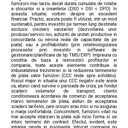
furnizorii mai tarziu decat durata cumulata de rotatie
a stocurilor si a creantelor (DSO + DSI < DPO). In
aceasta situatie, vorbim despre un excedent
financiar. Practic, acesta poate fi utilizat, intr-un mod
sustenabil, pentru investitii pe termen lung destinate
exclusiv cresterii vanzarilor (dezvoltarea unor
produse/servicii noi, achizitii de unitati productive in
concordanta cu nevoia reala de capacitate de pe
piata) sau a profitabilitatii (prin retehnologizarea
proceselor prin investitii in software de
gestionare/planificare de tip TMS/ERP). Impreuna cu
conditia de baza a reinvestirii profiturilor in
companie, toate aceste elemente contribuie la
imbunatatirea trezoreriei si la reducerea termenelor
de plata catre furnizori (CCC tinde spre echilibru).
Riscul major in situatia unui CCC negativ este acela
ca, atunci cand survine o perioada de criza, pe fondul
scaderii volumelor de transport, clientii
conditioneaza acordarea de comenzi de acceptarea
maririi termenelor de plata, alaturi de acceptarea
scaderii tarifelor, care oricum erau mici si nu asigurau
o marja confortabila. Concomitent, furnizorii vitali nu
mai accepta intarzieri la plata sub nicio forma si se
intorc termenii din contract. Efectul, evident, este
intrarea rapida in insolventa, intrucat compania nu