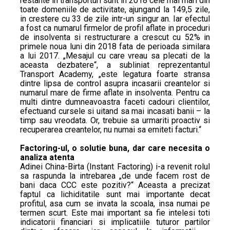
restante in transporturi sunt in 2018 cele mai mari din
toate domeniile de activitate, ajungand la 149,5 zile,
in crestere cu 33 de zile intr-un singur an. Iar efectul
a fost ca numarul firmelor de profil aflate in proceduri
de insolventa si restructurare a crescut cu 52% in
primele noua luni din 2018 fata de perioada similara
a lui 2017. „Mesajul cu care vreau sa plecati de la
aceasta dezbatere“, a subliniat reprezentantul
Transport Academy, „este legatura foarte stransa
dintre lipsa de control asupra incasarii creantelor si
numarul mare de firme aflate in insolventa. Pentru ca
multi dintre dumneavoastra faceti cadouri clientilor,
efectuand cursele si uitand sa mai incasati banii – la
timp sau vreodata. Or, trebuie sa urmariti proactiv si
recuperarea creantelor, nu numai sa emiteti facturi.“
Factoring-ul, o solutie buna, dar care necesita o
analiza atenta
Adinei China-Birta (Instant Factoring) i-a revenit rolul
sa raspunda la intrebarea „de unde facem rost de
bani daca CCC este pozitiv?“ Aceasta a precizat
faptul ca lichiditatile sunt mai importante decat
profitul, asa cum se invata la scoala, insa numai pe
termen scurt. Este mai important sa fie intelesi toti
indicatorii financiari si implicatiile tuturor partilor