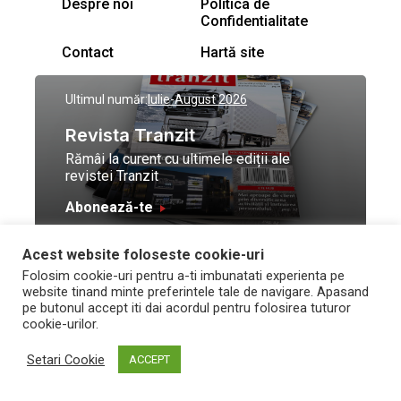
Despre noi
Politica de
Confidentialitate
Contact
Hartă site
Ultimul număr:
Iulie-August 2026
Revista Tranzit
Rămâi la curent cu ultimele ediții ale
revistei Tranzit
Abonează-te
Acest website foloseste cookie-uri
© Toate drepturile
Design by
High Contrast
Folosim cookie-uri pentru a-ti imbunatati experienta pe
rezervate Trafic Media
and development by
Neo
website tinand minte preferintele tale de navigare. Apasand
2026
Vision Technologies
pe butonul accept iti dai acordul pentru folosirea tuturor
cookie-urilor.
Setari Cookie
ACCEPT