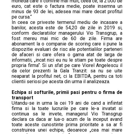
moneda care ii convine mai mult, ceea ce, la 2.000 de
euro, cat este o factura medie, poate insemna un
minus de 93 de lei, adesea mai mare decat profitul
pe cursa.“
In ceea ce priveste termenul mediu de incasare a
banilor, acesta este de 54,20 de zile in 2019 si,
conform declaratiilor managerului Vio Transgrup, a
fost mereu mai mic de 60 de zile. Firma are
abonament la o companie de scoring care ii pune la
dispozitie evaluari de risc ale potentialilor parteneri
de afaceri si care ofera o gama atat de larga de
informatii, „incat nici eu nu le stiam pe toate despre
propria firma“. Si un sfat pe care Viorel Angelescu il
da celor prezenti la Gala Tranzit: sa nu se uite
neaparat la profitul net, ci la EBITDA, pentru ca toti
clientii seriosi pe acesta din urma il analizeaza.
Echipa si softurile, primii pasi pentru o firma de
transport
Uitandu-se in urma la cei 19 ani de cand a infiintat
firma si la toate lucrurile pe care le-a invatat si
continua sa le invete, managerul Vio Transgrup
declara ca daca ar lua-o acum de la inceput avand
toate aceste cunostinte prima prioritate a sa ar fi
construirea unei echipe, deoarece „cea mai mare