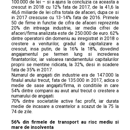
100.000 de lei – si a ajuns la concluzia ca aceasta a
crescut in 2018 cu 12% fata de 2017, de la 41,6 la
46,6 miliarde de lei cifra totala de afaceri, dupa ce si
in 2017 crescuse cu 13-14% fata de 2016. Primele
50 de firme in functie de cifra de afaceri reprezinta
20% din intreaga industrie, iar media cifrei de
afaceri/firma analizata este de 250.000 de euro. 62%
dintre operatorii din domeniu au inregistrat in 2018 o
crestere a veniturilor, gradul de capitalizare a
crescut, insa putin, de la 16% la 18%, dovedind
angajamentul pe termen lung si increderea
finantatorilor, iar valoarea randamentului capitalurilor
proprii se mentine ridicata, la 32%, desi in scadere
fata de 35% in 2017.
Numarul de angajati din industrie era de 147.000 la
finalul anului trecut, fata de 135.000 in 2017, adica o
medie de sase angajati/firma, in conditiile in care
54% dintre companii au avut anul trecut o crestere a
numarului de angajati.
70% dintre societatile active fac profit, iar durata
medie de incasare a creantelor a scazut de la 75 la
74 de zile.
56% din firmele de transport au risc mediu si
mare de insolventa