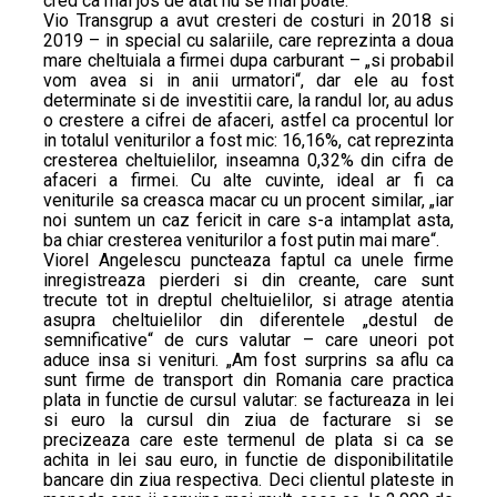
cred ca mai jos de atat nu se mai poate.“
Vio Transgrup a avut cresteri de costuri in 2018 si
2019 – in special cu salariile, care reprezinta a doua
mare cheltuiala a firmei dupa carburant – „si probabil
vom avea si in anii urmatori“, dar ele au fost
determinate si de investitii care, la randul lor, au adus
o crestere a cifrei de afaceri, astfel ca procentul lor
in totalul veniturilor a fost mic: 16,16%, cat reprezinta
cresterea cheltuielilor, inseamna 0,32% din cifra de
afaceri a firmei. Cu alte cuvinte, ideal ar fi ca
veniturile sa creasca macar cu un procent similar, „iar
noi suntem un caz fericit in care s-a intamplat asta,
ba chiar cresterea veniturilor a fost putin mai mare“.
Viorel Angelescu puncteaza faptul ca unele firme
inregistreaza pierderi si din creante, care sunt
trecute tot in dreptul cheltuielilor, si atrage atentia
asupra cheltuielilor din diferentele „destul de
semnificative“ de curs valutar – care uneori pot
aduce insa si venituri. „Am fost surprins sa aflu ca
sunt firme de transport din Romania care practica
plata in functie de cursul valutar: se factureaza in lei
si euro la cursul din ziua de facturare si se
precizeaza care este termenul de plata si ca se
achita in lei sau euro, in functie de disponibilitatile
bancare din ziua respectiva. Deci clientul plateste in