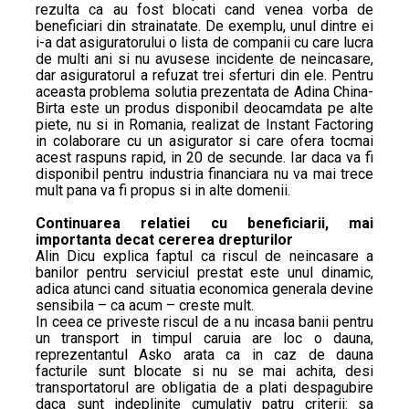
rezulta ca au fost blocati cand venea vorba de
beneficiari din strainatate. De exemplu, unul dintre ei
i-a dat asiguratorului o lista de companii cu care lucra
de multi ani si nu avusese incidente de neincasare,
dar asiguratorul a refuzat trei sferturi din ele. Pentru
aceasta problema solutia prezentata de Adina China-
Birta este un produs disponibil deocamdata pe alte
piete, nu si in Romania, realizat de Instant Factoring
in colaborare cu un asigurator si care ofera tocmai
acest raspuns rapid, in 20 de secunde. Iar daca va fi
disponibil pentru industria financiara nu va mai trece
mult pana va fi propus si in alte domenii.
Continuarea relatiei cu beneficiarii, mai
importanta decat cererea drepturilor
Alin Dicu explica faptul ca riscul de neincasare a
banilor pentru serviciul prestat este unul dinamic,
adica atunci cand situatia economica generala devine
sensibila – ca acum – creste mult.
In ceea ce priveste riscul de a nu incasa banii pentru
un transport in timpul caruia are loc o dauna,
reprezentantul Asko arata ca in caz de dauna
facturile sunt blocate si nu se mai achita, desi
transportatorul are obligatia de a plati despagubire
daca sunt indeplinite cumulativ patru criterii: sa