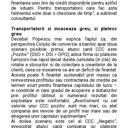
finantarea unei linii de credit disponibile pentru astfel
de situatii. Pentru transportatorii care fac asta
falimentul este doar o chestiune de timp”, a subliniat
consultantul.
Transportatorii si incaseaza greu, si platesc
greu
Decebal Popescu mai explica faptul ca, din
perspectiva Ciclului de conversie a banilor, apar doua
scenarii posibile: primul, atunci cand CCC este
„Pozitiv” (DSO + DSI > DPO), adica firma isi plateste
furnizorii mai rapid decat durata cumulata (in zile) de
rotatie a stocurilor si de colectare a creantelor de la
clienti, ceea ce inseamna ca are un deficit de finantat.
Acesta poate fi finantat sustenabil prin masuri ca
reinvestirea profitului sau contractarea de credite pe
termen scurt pentru finantarea capitalului de lucru –
in conditiile in care gradul de acoperire a dobanzilor
prin profitul obtinut si numerarul rezultat din
exploatare este confortabil. „Avertisment: cu cat
valorile unui CCC pozitiv sunt mai mari, cu atat
compania are nevoie de un profit mai mare sau de
atragerea unor capitaluri suplimentare.“
Al doilea scenariu este cel al CCC „Negativ”,
inregistrat atunci cand compania isi plateste