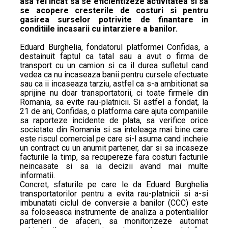
asa fel incat sa se eficientizeze activitatea si sa
se acopere cresterile de costuri si pentru
gasirea surselor potrivite de finantare in
conditiile incasarii cu intarziere a banilor.
Eduard Burghelia, fondatorul platformei Confidas, a
destainuit faptul ca tatal sau a avut o firma de
transport cu un camion si ca il durea sufletul cand
vedea ca nu incaseaza banii pentru cursele efectuate
sau ca ii incaseaza tarziu, astfel ca s-a ambitionat sa
sprijine nu doar transportatorii, ci toate firmele din
Romania, sa evite rau-platnicii. Si astfel a fondat, la
21 de ani, Confidas, o platforma care ajuta companiile
sa raporteze incidente de plata, sa verifice orice
societate din Romania si sa inteleaga mai bine care
este riscul comercial pe care si-l asuma cand incheie
un contract cu un anumit partener, dar si sa incaseze
facturile la timp, sa recupereze fara costuri facturile
neincasate si sa ia decizii avand mai multe
informatii.
Concret, sfaturile pe care le da Eduard Burghelia
transportatorilor pentru a evita rau-platnicii si a-si
imbunatati ciclul de conversie a banilor (CCC) este
sa foloseasca instrumente de analiza a potentialilor
parteneri de afaceri, sa monitorizeze automat