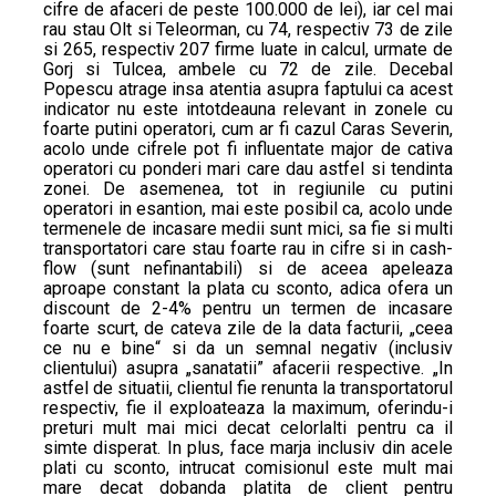
cifre de afaceri de peste 100.000 de lei), iar cel mai
rau stau Olt si Teleorman, cu 74, respectiv 73 de zile
si 265, respectiv 207 firme luate in calcul, urmate de
Gorj si Tulcea, ambele cu 72 de zile. Decebal
Popescu atrage insa atentia asupra faptului ca acest
indicator nu este intotdeauna relevant in zonele cu
foarte putini operatori, cum ar fi cazul Caras Severin,
acolo unde cifrele pot fi influentate major de cativa
operatori cu ponderi mari care dau astfel si tendinta
zonei. De asemenea, tot in regiunile cu putini
operatori in esantion, mai este posibil ca, acolo unde
termenele de incasare medii sunt mici, sa fie si multi
transportatori care stau foarte rau in cifre si in cash-
flow (sunt nefinantabili) si de aceea apeleaza
aproape constant la plata cu sconto, adica ofera un
discount de 2-4% pentru un termen de incasare
foarte scurt, de cateva zile de la data facturii, „ceea
ce nu e bine“ si da un semnal negativ (inclusiv
clientului) asupra „sanatatii” afacerii respective. „In
astfel de situatii, clientul fie renunta la transportatorul
respectiv, fie il exploateaza la maximum, oferindu-i
preturi mult mai mici decat celorlalti pentru ca il
simte disperat. In plus, face marja inclusiv din acele
plati cu sconto, intrucat comisionul este mult mai
mare decat dobanda platita de client pentru