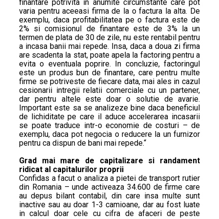
finantare potrivita in anumite circumstante care pot
varia pentru aceeasi firma de la o factura la alta. De
exemplu, daca profitabilitatea pe o factura este de
2% si comisionul de finantare este de 3% la un
termen de plata de 30 de zile, nu este rentabil pentru
a incasa banii mai repede. Insa, daca a doua zi firma
are scadenta la stat, poate apela la factoring pentru a
evita o eventuala poprire. In concluzie, factoringul
este un produs bun de finantare, care pentru multe
firme se potriveste de fiecare data, mai ales in cazul
cesionarii intregii relatii comerciale cu un partener,
dar pentru altele este doar o solutie de avarie.
Important este sa se analizeze bine daca beneficiul
de lichiditate pe care il aduce accelerarea incasarii
se poate traduce intr-o economie de costuri – de
exemplu, daca pot negocia o reducere la un furnizor
pentru ca dispun de bani mai repede.“
Grad mai mare de capitalizare si randament
ridicat al capitalurilor proprii
Confidas a facut o analiza a pietei de transport rutier
din Romania – unde activeaza 34.600 de firme care
au depus bilant contabil, din care insa multe sunt
inactive sau au doar 1-3 camioane, dar au fost luate
in calcul doar cele cu cifra de afaceri de peste