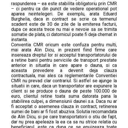
raspunderea – ea este stabilita obligatoriu prin CMR
– ci pentru ca din punct de vedere operational pot
aparea neintelegeri. De exemplu, arata Eduard
Burghelia, daca in contract se scrie ca termenul
scadent este de 30 de zile de la emiterea facturii,
dupa ce acesta trece nu mai e nevoie sa se trimita
somatie de plata, ci datornicul poate fi deja chemat in
instanta.
Conventia CMR oricum este confuza pentru multi,
mai arata Alin Dicu, in prezent fiind firme care
insereaza dreptul lor si acceptul transportatorului de
a retine banii pentru serviciile de transport prestate
anterior in situatia in care apare o dauna, si ca
aceasta prevedere a devenit deja clauza
contractuala, mai ales ca reglementarile Conventiei
CMR nu prevad clar contrariul. Si astfel se ajunge la
situatii in care, daca un transportator are expunere la
client si se produce o dauna de peste 100.000 de
euro, clientul retine toata suma datorata pana la
stabilirea culpei, a dimensiunii daunei s.a. Daca nu ar
fi acceptat o asemenea clauza in contract, retinerea
sumei de bani ar fi fost abuziva. Solutia recomandata
de Alin Dicu, si pe care transportatorii o stiu de fapt,
dar nu prea apeleaza la ea ca sa nu strice relatia cu
beneficiarul, este ca dupa ce se epuizeaza toate