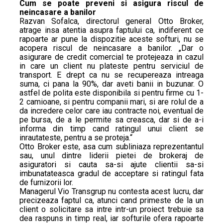
Cum se poate preveni si asigura riscul de
neincasare a banilor
Razvan Sofalca, directorul general Otto Broker,
atrage insa atentia asupra faptului ca, indiferent ce
rapoarte ar pune la dispozitie aceste softuri, nu se
acopera riscul de neincasare a banilor. „Dar o
asigurare de credit comercial te protejeaza in cazul
in care un client nu plateste pentru serviciul de
transport. E drept ca nu se recupereaza intreaga
suma, ci pana la 90%, dar aveti banii in buzunar. O
astfel de polita este disponibila si pentru firme cu 1-
2 camioane, si pentru companii mari, si are rolul de a
da incredere celor care iau contracte noi, eventual de
pe bursa, de a le permite sa creasca, dar si de a-i
informa din timp cand ratingul unui client se
inrautateste, pentru a se proteja.“
Otto Broker este, asa cum subliniaza reprezentantul
sau, unul dintre liderii pietei de brokeraj de
asiguratori si cauta sa-si ajute clientii sa-si
imbunatateasca gradul de acceptare si ratingul fata
de furnizorii lor.
Managerul Vio Transgrup nu contesta acest lucru, dar
precizeaza faptul ca, atunci cand primeste de la un
client o solicitare sa intre intr-un proiect trebuie sa
dea raspuns in timp real, iar softurile ofera rapoarte