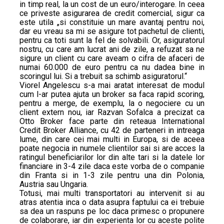
in timp real, la un cost de un euro/interogare. In ceea
ce priveste asigurarea de credit comercial, sigur ca
este utila „si constituie un mare avantaj pentru noi,
dar eu vreau sa mi se asigure tot pachetul de clienti,
pentru ca toti sunt la fel de solvabili. Or, asiguratorul
nostru, cu care am lucrat ani de zile, a refuzat sa ne
sigure un client cu care aveam o cifra de afaceri de
numai 60.000 de euro pentru ca nu dadea bine in
scoringul lui. Si a trebuit sa schimb asiguratorul.“
Viorel Angelescu s-a mai aratat interesat de modul
cum l-ar putea ajuta un broker sa faca rapid scoring,
pentru a merge, de exemplu, la o negociere cu un
client extern nou, iar Razvan Sofalca a precizat ca
Otto Broker face parte din reteaua International
Credit Broker Alliance, cu 42 de parteneri in intreaga
lume, din care cei mai multi in Europa, si de aceea
poate negocia in numele clientilor sai si are acces la
ratingul beneficiarilor lor din alte tari si la datele lor
financiare in 3-4 zile daca este vorba de o companie
din Franta si in 1-3 zile pentru una din Polonia,
Austria sau Ungaria.
Totusi, mai multi transportatori au intervenit si au
atras atentia inca o data asupra faptului ca ei trebuie
sa dea un raspuns pe loc daca primesc o propunere
de colaborare, iar din experienta lor cu aceste polite