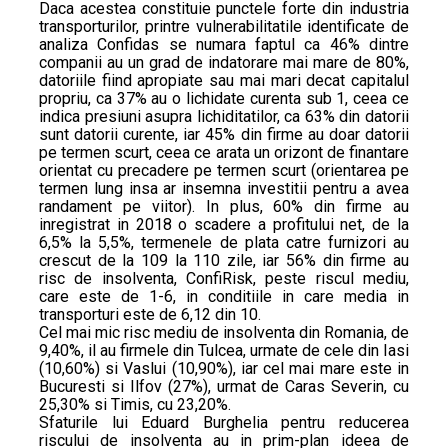
Daca acestea constituie punctele forte din industria
transporturilor, printre vulnerabilitatile identificate de
analiza Confidas se numara faptul ca 46% dintre
companii au un grad de indatorare mai mare de 80%,
datoriile fiind apropiate sau mai mari decat capitalul
propriu, ca 37% au o lichidate curenta sub 1, ceea ce
indica presiuni asupra lichiditatilor, ca 63% din datorii
sunt datorii curente, iar 45% din firme au doar datorii
pe termen scurt, ceea ce arata un orizont de finantare
orientat cu precadere pe termen scurt (orientarea pe
termen lung insa ar insemna investitii pentru a avea
randament pe viitor). In plus, 60% din firme au
inregistrat in 2018 o scadere a profitului net, de la
6,5% la 5,5%, termenele de plata catre furnizori au
crescut de la 109 la 110 zile, iar 56% din firme au
risc de insolventa, ConfiRisk, peste riscul mediu,
care este de 1-6, in conditiile in care media in
transporturi este de 6,12 din 10.
Cel mai mic risc mediu de insolventa din Romania, de
9,40%, il au firmele din Tulcea, urmate de cele din Iasi
(10,60%) si Vaslui (10,90%), iar cel mai mare este in
Bucuresti si Ilfov (27%), urmat de Caras Severin, cu
25,30% si Timis, cu 23,20%.
Sfaturile lui Eduard Burghelia pentru reducerea
riscului de insolventa au in prim-plan ideea de