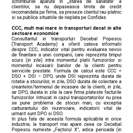
schimburile aparute in „starea de sanatate“ a
clientilor, sa nu depaseasca limita de credit
recomandata pe firma, sa preseze clientul rau-platnic
si sa publice situatiile de neplata pe Confidas.
CCC, mult mai mare in transporturi decat in alte
sectoare economice
Consultantul in transporturi Decebal Popescu
(Transport Academy) a oferit cateva informatii
despre CCC, indicator vital pentru evaluarea nevoii
de finantare a unei companii, care reprezinta timpul
scurs (in zile) intre momentul platii furnizorilor si
momentul incasarii banilor de la clienti pentru
serviciile prestate. Formula de calcul este CCC =
DSO + DSI – DPO, unde DSI reprezinta durata de
rotatie a stocurilor, in zile, DSO durata de colectare a
creantelor/termenul de incasare de la clienti, in zile,
iar DPO, durata in zile la care firma plateste facturile
furnizorilor. Intrucat in cazul transportatorilor nu prea
se pune problema de stocuri mari, cu exceptia
carburantului din rezervoare, indicatorii vital de
urmarit sunt DPO si DSO.
In plus fata de aceasta formula aplicabila in orice
industrie, la transport mai apare ceea ce Decebal
Popescu numeste „Factorul X”, adica perioada (in