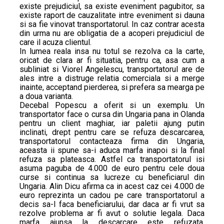
existe prejudiciul, sa existe eveniment pagubitor, sa
existe raport de cauzalitate intre eveniment si dauna
si sa fie vinovat transportatorul. In caz contrar acesta
din urma nu are obligatia de a acoperi prejudiciul de
care il acuza clientul.
In lumea reala insa nu totul se rezolva ca la carte,
oricat de clara ar fi situatia, pentru ca, asa cum a
subliniat si Viorel Angelescu, transportatorul are de
ales intre a distruge relatia comerciala si a merge
inainte, acceptand pierderea, si prefera sa mearga pe
a doua varianta.
Decebal Popescu a oferit si un exemplu. Un
transportator face o cursa din Ungaria pana in Olanda
pentru un client maghiar, iar paletii ajung putin
inclinati, drept pentru care se refuza descarcarea,
transportatorul contacteaza firma din Ungaria,
aceasta ii spune sa-i aduca marfa inapoi si la final
refuza sa plateasca. Astfel ca transportatorul isi
asuma paguba de 4.000 de euro pentru cele doua
curse si continua sa lucreze cu beneficiarul din
Ungaria. Alin Dicu afirma ca in acest caz cei 4.000 de
euro reprezinta un cadou pe care transportatorul a
decis sa-l faca beneficiarului, dar daca ar fi vrut sa
rezolve problema ar fi avut o solutie legala. Daca
marfa ajunsa la descarcare este refuzata,