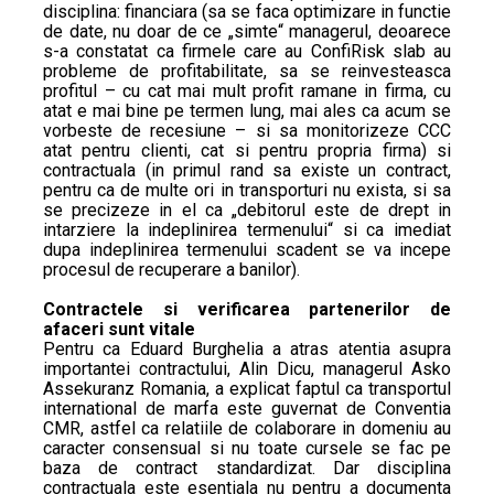
disciplina: financiara (sa se faca optimizare in functie
de date, nu doar de ce „simte“ managerul, deoarece
s-a constatat ca firmele care au ConfiRisk slab au
probleme de profitabilitate, sa se reinvesteasca
profitul – cu cat mai mult profit ramane in firma, cu
atat e mai bine pe termen lung, mai ales ca acum se
vorbeste de recesiune – si sa monitorizeze CCC
atat pentru clienti, cat si pentru propria firma) si
contractuala (in primul rand sa existe un contract,
pentru ca de multe ori in transporturi nu exista, si sa
se precizeze in el ca „debitorul este de drept in
intarziere la indeplinirea termenului“ si ca imediat
dupa indeplinirea termenului scadent se va incepe
procesul de recuperare a banilor).
Contractele si verificarea partenerilor de
afaceri sunt vitale
Pentru ca Eduard Burghelia a atras atentia asupra
importantei contractului, Alin Dicu, managerul Asko
Assekuranz Romania, a explicat faptul ca transportul
international de marfa este guvernat de Conventia
CMR, astfel ca relatiile de colaborare in domeniu au
caracter consensual si nu toate cursele se fac pe
baza de contract standardizat. Dar disciplina
contractuala este esentiala nu pentru a documenta