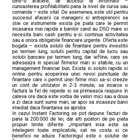
dintr-o afacere, iar accesul la informatii –
cunoasterea profitabilitatii pana la nivel de cursa sau
comanda – este vital. De asemenea, este util pentru
succesul afacerii ca managerii si antreprenorii sa
stie ce instrumente exista pe piata care le permit
incasarea mai rapida a banilor cand au DSO mare si
necesita bani cash pentru a-si continua activitatea
sau a onora obligatiile financiare urgente. Oferta este
bogata – exista solutii de finantare pentru investitii
pe termen lung, solutii pentru capital de lucru sau
solutii bancare pe termen lung, dar ieftine, care se
adreseaza in special firmelor mari si stabile, cu un
management financiar bun. Exista si solutii rapide si
online pentru acoperirea unei nevoi punctuale de
finantare care ii permit unei firme mici sa-si creeze
un cont de utilizator in 2-3 minute, sa incarce o
factura la fel de repede si sa primeasca raspuns in
cateva ore daca este vorba de valori mici sau a doua
a zi daca sunt sume mari, iar apoi sa incaseze banii
imediat daca finantarea se aproba.
In cazul Instant Factoring se pot depune facturi de
pana la 200.000 de lei, dar alti jucatori de pe piata
propun limite diferite. „Important insa este sa
intelegem toate implicatiile, cat ne costa si ce
beneficii ne aduce. Factoringul este o solutie de