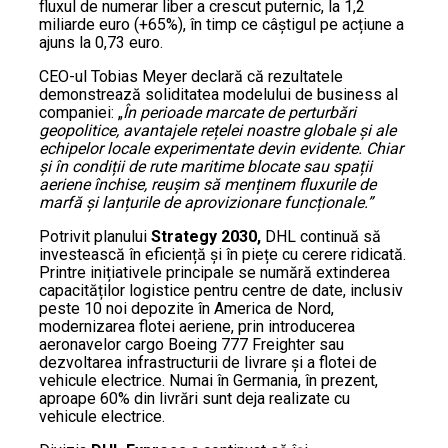
fluxul de numerar liber a crescut puternic, la 1,2
miliarde euro (+65%), în timp ce câștigul pe acțiune a
ajuns la 0,73 euro.
CEO-ul Tobias Meyer declară că rezultatele
demonstrează soliditatea modelului de business al
companiei: „
În perioade marcate de perturbări
geopolitice, avantajele rețelei noastre globale și ale
echipelor locale experimentate devin evidente. Chiar
și în condiții de rute maritime blocate sau spații
aeriene închise, reușim să menținem fluxurile de
marfă și lanțurile de aprovizionare funcționale.”
Potrivit planului
Strategy 2030,
DHL continuă să
investească în eficiență și în piețe cu cerere ridicată.
Printre inițiativele principale se numără extinderea
capacităților logistice pentru centre de date, inclusiv
peste 10 noi depozite în America de Nord,
modernizarea flotei aeriene, prin introducerea
aeronavelor cargo Boeing 777 Freighter sau
dezvoltarea infrastructurii de livrare și a flotei de
vehicule electrice. Numai în Germania, în prezent,
aproape 60% din livrări sunt deja realizate cu
vehicule electrice.