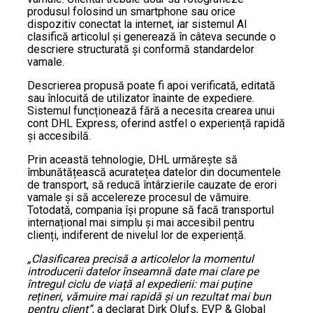
produsul folosind un smartphone sau orice
dispozitiv conectat la internet, iar sistemul AI
clasifică articolul și generează în câteva secunde o
descriere structurată și conformă standardelor
vamale.
Descrierea propusă poate fi apoi verificată, editată
sau înlocuită de utilizator înainte de expediere.
Sistemul funcționează fără a necesita crearea unui
cont DHL Express, oferind astfel o experiență rapidă
și accesibilă.
Prin această tehnologie, DHL urmărește să
îmbunătățească acuratețea datelor din documentele
de transport, să reducă întârzierile cauzate de erori
vamale și să accelereze procesul de vămuire.
Totodată, compania își propune să facă transportul
internațional mai simplu și mai accesibil pentru
clienți, indiferent de nivelul lor de experiență.
„Clasificarea precisă a articolelor la momentul
introducerii datelor înseamnă date mai clare pe
întregul ciclu de viață al expedierii: mai puține
rețineri, vămuire mai rapidă și un rezultat mai bun
pentru client”
, a declarat Dirk Olufs, EVP & Global