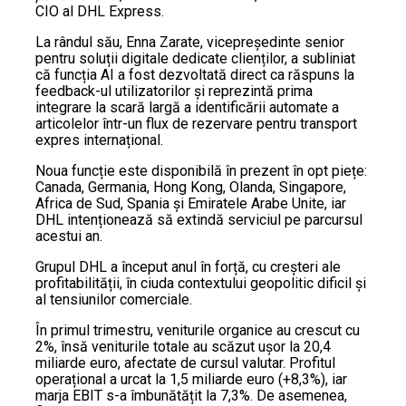
CIO al DHL Express.
La rândul său, Enna Zarate, vicepreședinte senior
pentru soluții digitale dedicate clienților, a subliniat
că funcția AI a fost dezvoltată direct ca răspuns la
feedback-ul utilizatorilor și reprezintă prima
integrare la scară largă a identificării automate a
articolelor într-un flux de rezervare pentru transport
expres internațional.
Noua funcție este disponibilă în prezent în opt piețe:
Canada, Germania, Hong Kong, Olanda, Singapore,
Africa de Sud, Spania și Emiratele Arabe Unite, iar
DHL intenționează să extindă serviciul pe parcursul
acestui an.
Grupul DHL a început anul în forță, cu creșteri ale
profitabilității, în ciuda contextului geopolitic dificil și
al tensiunilor comerciale.
În primul trimestru, veniturile organice au crescut cu
2%, însă veniturile totale au scăzut ușor la 20,4
miliarde euro, afectate de cursul valutar. Profitul
operațional a urcat la 1,5 miliarde euro (+8,3%), iar
marja EBIT s-a îmbunătățit la 7,3%. De asemenea,