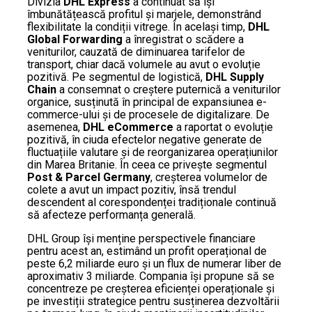
Divizia
DHL Express
a continuat să își
îmbunătățească profitul și marjele, demonstrând
flexibilitate la condiții vitrege. În același timp,
DHL
Global Forwarding
a înregistrat o scădere a
veniturilor, cauzată de diminuarea tarifelor de
transport, chiar dacă volumele au avut o evoluție
pozitivă. Pe segmentul de logistică,
DHL Supply
Chain
a consemnat o creștere puternică a veniturilor
organice, susținută în principal de expansiunea e-
commerce-ului și de procesele de digitalizare. De
asemenea,
DHL eCommerce
a raportat o evoluție
pozitivă, în ciuda efectelor negative generate de
fluctuațiile valutare și de reorganizarea operațiunilor
din Marea Britanie. În ceea ce privește segmentul
Post & Parcel Germany
, creșterea volumelor de
colete a avut un impact pozitiv, însă trendul
descendent al corespondenței tradiționale continuă
să afecteze performanța generală.
DHL Group își menține perspectivele financiare
pentru acest an, estimând un profit operațional de
peste 6,2 miliarde euro și un flux de numerar liber de
aproximativ 3 miliarde. Compania își propune să se
concentreze pe creșterea eficienței operaționale și
pe investiții strategice pentru susținerea dezvoltării