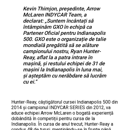
Kevin Thimjon, președinte, Arrow
McLaren INDYCAR Team, a
declarat: „Suntem încântați să
întâmpinăm GXO în echipă ca
Partener Oficial pentru Indianapolis
500. GXO este o organizație de talie
mondială pregătită să se alăture
campionului nostru, Ryan Hunter-
Reay, aflat la a patra intrare în
mașină, și restului echipei de 31 de
mașini la Indianapolis în luna mai,
și așteptăm cu nerăbdare să lucrăm
cu ei.”
Hunter-Reay, câștigătorul cursei Indianapolis 500 din
2014 și campionul INDYCAR SERIES din 2012, va
aduce echipei Arrow McLaren o bogată experiență
dobândită în competiții pentru cursa de la
Indianapolis. În cursa de anul trecut, Hunter-Reay a
condus 48 de tururi, menținându-se în frunte până