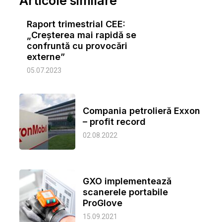
Articole similare
Raport trimestrial CEE:
„Creșterea mai rapidă se
confruntă cu provocări
externe”
05.07.2023
Compania petrolieră Exxon
– profit record
02.08.2022
GXO implementează
scanerele portabile
ProGlove
15.09.2021