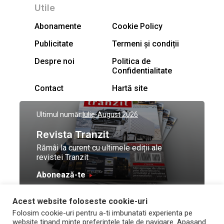
Utile
Abonamente
Cookie Policy
Publicitate
Termeni și condiții
Despre noi
Politica de
Confidentialitate
Contact
Hartă site
Ultimul număr:
Iulie-August 2026
Revista Tranzit
Rămâi la curent cu ultimele ediții ale
revistei Tranzit
Abonează-te
Acest website foloseste cookie-uri
© Toate drepturile
Design by
High Contrast
Folosim cookie-uri pentru a-ti imbunatati experienta pe
rezervate Trafic Media
and development by
Neo
website tinand minte preferintele tale de navigare. Apasand