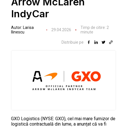
Arrow McLaren
IndyCar
Autor:
Larisa
Timp de citire:
2
29.04.2026
Ilinescu
minute
Distribuie pe
GXO Logistics (NYSE: GXO), cel mai mare furnizor de
logistică contractuală din lume, a anunțat că va fi