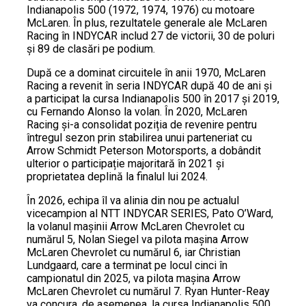
Indianapolis 500 (1972, 1974, 1976) cu motoare
McLaren. În plus, rezultatele generale ale McLaren
Racing în INDYCAR includ 27 de victorii, 30 de poluri
și 89 de clasări pe podium.
După ce a dominat circuitele în anii 1970, McLaren
Racing a revenit în seria INDYCAR după 40 de ani și
a participat la cursa Indianapolis 500 în 2017 și 2019,
cu Fernando Alonso la volan. În 2020, McLaren
Racing și-a consolidat poziția de revenire pentru
întregul sezon prin stabilirea unui parteneriat cu
Arrow Schmidt Peterson Motorsports, a dobândit
ulterior o participație majoritară în 2021 și
proprietatea deplină la finalul lui 2024.
În 2026, echipa îl va alinia din nou pe actualul
vicecampion al NTT INDYCAR SERIES, Pato O’Ward,
la volanul mașinii Arrow McLaren Chevrolet cu
numărul 5, Nolan Siegel va pilota mașina Arrow
McLaren Chevrolet cu numărul 6, iar Christian
Lundgaard, care a terminat pe locul cinci în
campionatul din 2025, va pilota mașina Arrow
McLaren Chevrolet cu numărul 7. Ryan Hunter-Reay
va concura, de asemenea, la cursa Indianapolis 500