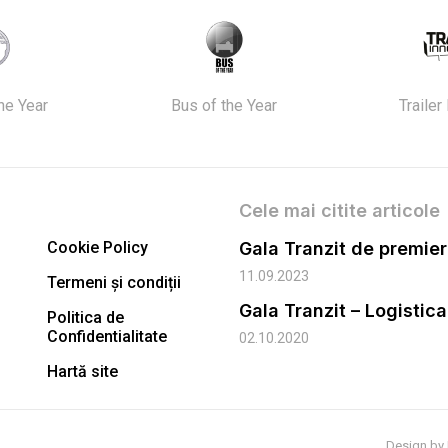
the Year
Bus of the Year
Trailer
Cele mai citite articole
Cookie Policy
11.09.2023
Termeni și condiții
Gala Tranzit – Logistic
Politica de
Confidentialitate
02.10.2020
Hartă site
Design by