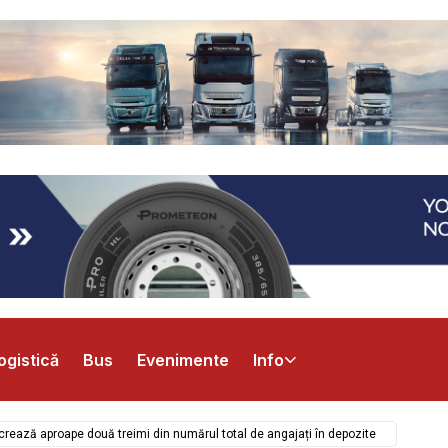
ogistică
Bus
Evenimente
Info
lucrează aproape două treimi din numărul total de angajați în depozite