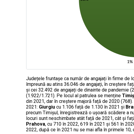
Județele fruntașe ca număr de angajați în firme de lo
împreună au atins 36.046 de angajați, în creștere fa
și cei 32.492 de angajați de dinainte de pandemie 
(1.922/1.721). Pe locul al patrulea se menține
Timi
din 2021, dar în creștere majoră față de 2020 (768).
2021:
Giurgiu
cu 1.106 față de 1.130 în 2021 și
Bra
precum Timișul, înregistrează o ușoară scădere a nu
locuri sunt neschimbate atât față de 2021, cât și fa
Prahova
, cu 710 în 2022, 619 în 2021 și 561 în 202
2022, după ce în 2021 nu se mai afla în primele 10, 