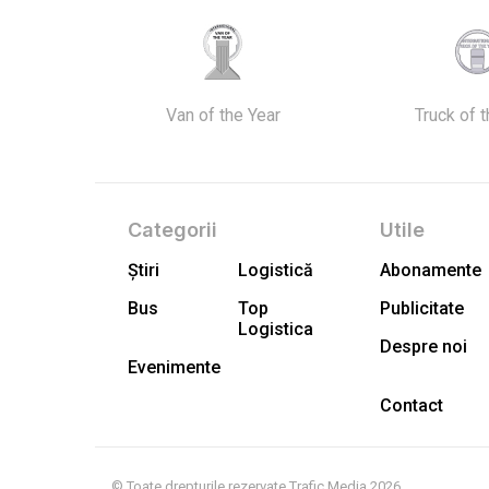
Van of the Year
Truck of 
Categorii
Utile
Știri
Logistică
Abonamente
Bus
Top
Publicitate
Logistica
Despre noi
Evenimente
Contact
© Toate drepturile rezervate Trafic Media 2026