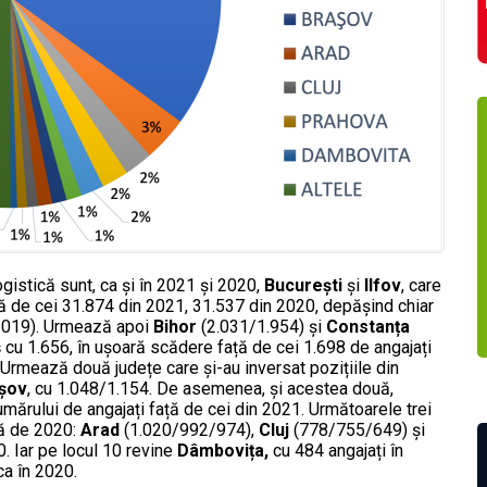
gistică sunt, ca și în 2021 și 2020,
București
și
Ilfov
, care
ță de cei 31.874 din 2021, 31.537 din 2020, depășind chiar
(2019). Urmează apoi
Bihor
(2.031/1.954) și
Constanța
ș
cu 1.656, în ușoară scădere față de cei 1.698 de angajați
 Urmează două județe care și-au inversat pozițiile din
șov
, cu 1.048/1.154. De asemenea, și acestea două,
mărului de angajați față de cei din 2021. Următoarele trei
ță de 2020:
Arad
(1.020/992/974),
Cluj
(778/755/649) și
0. Iar pe locul 10 revine
Dâmbovița,
cu 484 angajați în
ca în 2020.