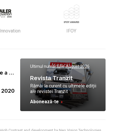
 Innovation
IFOY
Ultimul număr:
Iulie-August 2026
Gala Tranzit de premiere a celor mai eficienti operatori de transport marfa 2023
Revista Tranzit
Rămâi la curent cu ultimele ediții
a 2020
ale revistei Tranzit
Abonează-te
High Contrast
and development by
Neo Vision Technologies