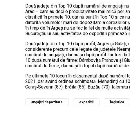
Două județe din Top 10 după numărul de angajați nu 
Arad – care au deci o productivitate mai mică per ang
clasifică în primele 10, dar nu sunt în Top 10 și ca 
datorită volumelor mari de depozitare a cerealelor și 
în timp de în Argeș nu se fac la fel de multe activită
Bucureștiului sau activitatea de expediții primează în
Două județe din Top 10 după profit, Argeș și Galați, 
considerente precum cele legate de județele Neamț ș
numărul de angajați, dar nu și după profit. Iar trei d
10 după numărul de firme: Dâmbovița,Prahova și Giur
numărul de firme, dar nu și în topul după numărul de a
Pe ultimele 10 locuri în clasamentul după numărul tot
2021, dar având ordinea schimbată: Mehedinți cu 106 
Caraș‑Severin (87), Brăila (85), Buzău (70), Ialomița (
angajati depozitare
expeditii
logistica