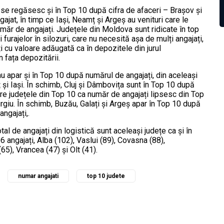
se regăsesc și în Top 10 după cifra de afaceri – Brașov și
ajat, în timp ce Iași, Neamț și Argeș au venituri care le
număr de angajați. Județele din Moldova sunt ridicate în top
furajelor în silozuri, care nu necesită așa de mulți angajați,
ți cu valoare adăugată ca în depozitele din jurul
 fața depozitării.
nu apar și în Top 10 după numărul de angajați, din aceleași
i Iași. În schimb, Cluj și Dâmbovița sunt în Top 10 după
intre județele din Top 10 ca număr de angajați lipsesc din Top
giu. În schimb, Buzău, Galați și Argeș apar în Top 10 după
ngajați,.
al de angajați din logistică sunt aceleași județe ca și în
angajați, Alba (102), Vaslui (89), Covasna (88),
65), Vrancea (47) și Olt (41).
numar angajati
top 10 judete